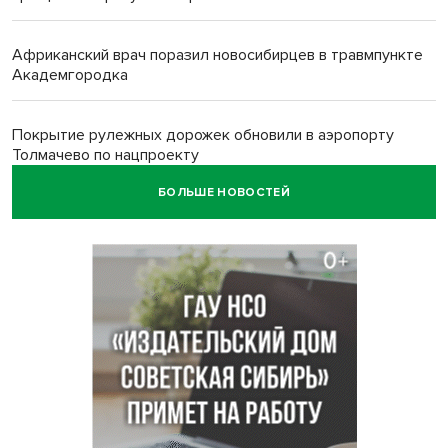
Африканский врач поразил новосибирцев в травмпункте
Академгородка
Покрытие рулежных дорожек обновили в аэропорту
Толмачево по нацпроекту
БОЛЬШЕ НОВОСТЕЙ
В Новосибирске зафиксирован рост заболеваемости
энтеровирусной инфекцией
В Новосибирске осудили внука за продажу дедова ружья
псевдо-мигранту
В Новосибирске по КРТ сдали первую очередь
миниполиса «Фора»