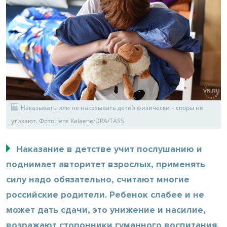
Наказывать или не наказывать детей физически – споры не
утихают. Фото: Jens Kalaene/DPA/TASS
Наказание в детстве учит послушанию и
поднимает авторитет взрослых, применять
силу надо обязательно, считают многие
российские родители. Ребенок слабее и не
может дать сдачи, это унижение и насилие,
возражают сторонники гуманного воспитания.