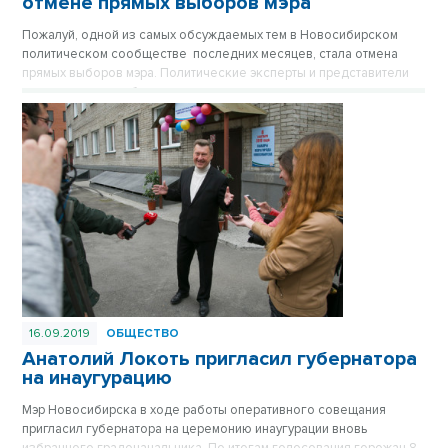
отмене прямых выборов мэра
Пожалуй, одной из самых обсуждаемых тем в Новосибирском
политическом сообществе последних месяцев, стала отмена
прямых выборов мэра. Политические эксперты и представители
депутатского сообщества региона делятся своими
соображениями по данному вопросу. В сложившейся в
Новосибирске ситуации, по управлению городским хозяйством,
для многих экспертов институт сити-менеджера, видится более
эффективным инструментом управления городом.
16.09.2019
ОБЩЕСТВО
Анатолий Локоть пригласил губернатора
на инаугурацию
Мэр Новосибирска в ходе работы оперативного совещания
пригласил губернатора на церемонию инаугурации вновь