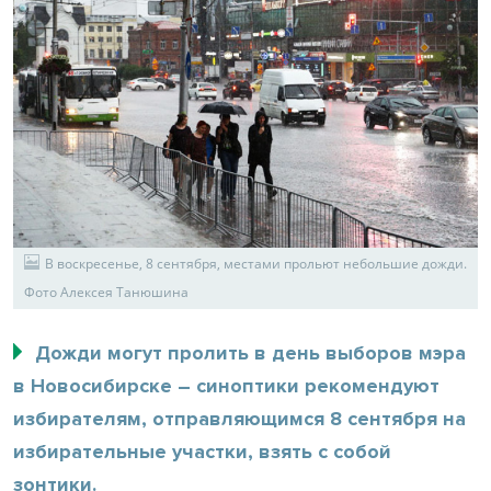
В воскресенье, 8 сентября, местами прольют небольшие дожди.
Фото Алексея Танюшина
Дожди могут пролить в день выборов мэра
в Новосибирске – синоптики рекомендуют
избирателям, отправляющимся 8 сентября на
избирательные участки, взять с собой
зонтики.