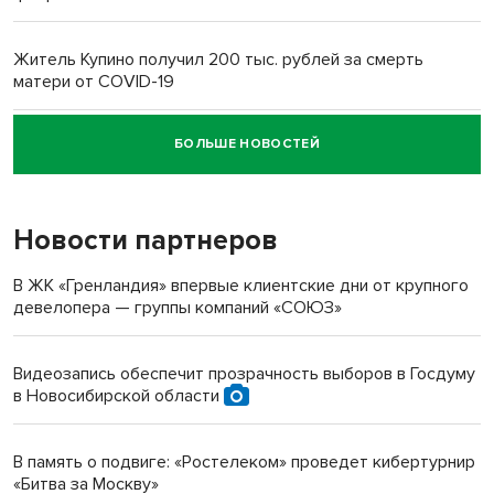
Житель Купино получил 200 тыс. рублей за смерть
матери от COVID-19
БОЛЬШЕ НОВОСТЕЙ
Новосибирский суд наказал водителя за смерть
пенсионерки на вокзале
Новости партнеров
«Мы живём на пастбище!»: в новосибирском селе лошади
терроризируют жителей
В ЖК «Гренландия» впервые клиентские дни от крупного
девелопера — группы компаний «СОЮЗ»
Инвалид получил условный срок за избиение врачей
протезом под Новосибирском
Видеозапись обеспечит прозрачность выборов в Госдуму
в Новосибирской области
Новосибирский преподаватель с женой вошли в топ-16
многодетных в России
В память о подвиге: «Ростелеком» проведет кибертурнир
«Битва за Москву»