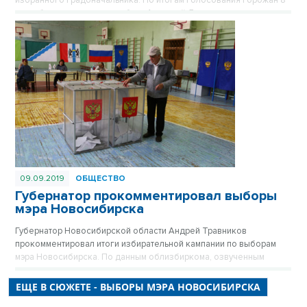
избранного градоначальника. По итогам голосования горожан 8
сентября мэром города избран Анатолий Локоть.
09.09.2019
ОБЩЕСТВО
Губернатор прокомментировал выборы
мэра Новосибирска
Губернатор Новосибирской области Андрей Травников
прокомментировал итоги избирательной кампании по выборам
мэра Новосибирска. По данным облизбиркома, озвученным
сегодня в ходе оперативного совещания в региональном
правительстве, Анатолий Локоть на выборах мэра Новосибирска
ЕЩЕ В СЮЖЕТЕ - ВЫБОРЫ МЭРА НОВОСИБИРСКА
получил 50,25% избирателей при явке 20,68%.