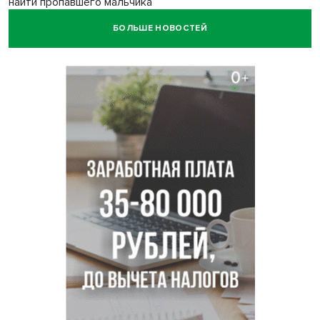
найти пропавшего мальчика
БОЛЬШЕ НОВОСТЕЙ
Новосибирцам объяснили новые правила сверхурочной
работы
Новосибирский пенсионер насмерть забил тростью
пьющего сына подруги
Площадь у Монумента Славы в Новосибирске пошла
трещинами сразу после ремонта
Африканский врач поразил новосибирцев в травмпункте
Академгородка