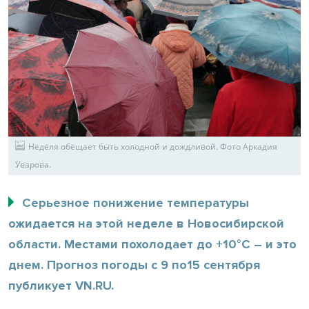
Неделя обещает быть холодной и дождливой. Фото Аркадия
Уварова.
Серьезное понижение температуры
ожидается на этой неделе в Новосибирской
области. Местами похолодает до +10°С – и это
днем. Прогноз погоды c 9 по15 сентября
публикует VN.RU.