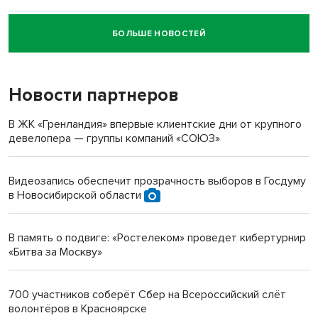
БОЛЬШЕ НОВОСТЕЙ
Новосибирский суд наказал водителя за смерть
пенсионерки на вокзале
Новости партнеров
«Мы живём на пастбище!»: в новосибирском селе лошади
терроризируют жителей
В ЖК «Гренландия» впервые клиентские дни от крупного
девелопера — группы компаний «СОЮЗ»
Инвалид получил условный срок за избиение врачей
протезом под Новосибирском
Видеозапись обеспечит прозрачность выборов в Госдуму
в Новосибирской области
Новосибирский преподаватель с женой вошли в топ-16
многодетных в России
В память о подвиге: «Ростелеком» проведет кибертурнир
«Битва за Москву»
Обновлённое отделение ВТБ открылось в Искитиме
700 участников соберёт Сбер на Всероссийский слёт
волонтёров в Красноярске