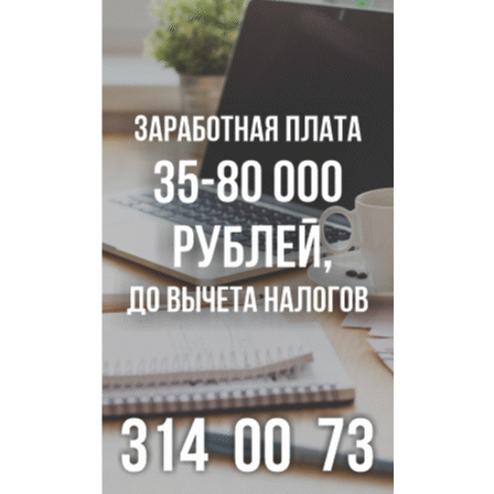
Более тысячи новосибирцев открыли День
физкультурника на набережной
Губернатор Андрей Травников подравил новосибирцев с
Днем физкультурника
Семь рейсов за сутки отменили в новосибирском
аэропорту Толмачево