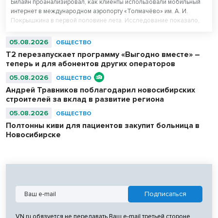
Билайн проанализировал, как клиенты использовали мобильный
интернет в международном аэропорту «Толмачёво» им. А. И.
Покрышкина в первой половине лета. Исследование показало,
что нейросети вошли в число пяти самых популярных цифровых
сервисов у пассажиров 16–44 лет. При этом миллениалы (29–44
05.08.2026
ОБЩЕСТВО
года) оказались самыми активными пользователями нейросетей в
Т2 перезапускает программу «Выгодно вместе» –
аэропорту.
теперь и для абонентов других операторов
05.08.2026
ОБЩЕСТВО
Андрей Травников поблагодарил новосибирских
строителей за вклад в развитие региона
05.08.2026
ОБЩЕСТВО
Полтонны киви для пациентов закупит больница в
Новосибирске
VN.ru обязуется не передавать Ваш e-mail третьей стороне.