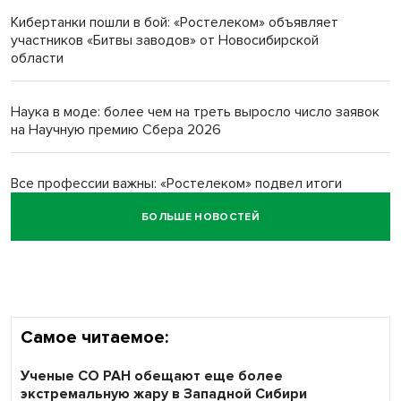
Кибертанки пошли в бой: «Ростелеком» объявляет
Новосибирский преподаватель с женой вошли в топ-16
участников «Битвы заводов» от Новосибирской
многодетных в России
области
Обновлённое отделение ВТБ открылось в Искитиме
Наука в моде: более чем на треть выросло число заявок
на Научную премию Сбера 2026
Все профессии важны: «Ростелеком» подвел итоги
всероссийского флешмоба #явлияю
БОЛЬШЕ НОВОСТЕЙ
Сибирские пенсионеры говорят «спасибо» интернету
Самое читаемое:
Ученые СО РАН обещают еще более
экстремальную жару в Западной Сибири