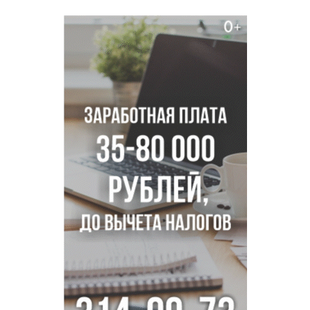
Новосибирске
В Новосибирске минтранс наказал 8 таксистов без
страховки
Андрей Травников поблагодарил новосибирских
строителей за вклад в развитие региона
Новосибирский метрополитен начал ремонт входа на
«Площади Ленина»