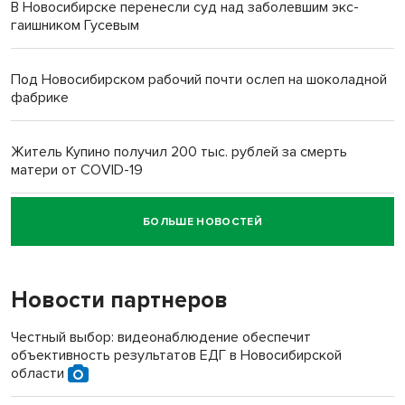
В Новосибирске перенесли суд над заболевшим экс-
гаишником Гусевым
Под Новосибирском рабочий почти ослеп на шоколадной
фабрике
Житель Купино получил 200 тыс. рублей за смерть
матери от COVID-19
БОЛЬШЕ НОВОСТЕЙ
Новосибирский суд наказал водителя за смерть
пенсионерки на вокзале
Новости партнеров
«Мы живём на пастбище!»: в новосибирском селе лошади
терроризируют жителей
Честный выбор: видеонаблюдение обеспечит
объективность результатов ЕДГ в Новосибирской
Инвалид получил условный срок за избиение врачей
области
протезом под Новосибирском