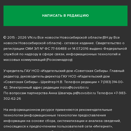
НАПИСАТЬ В РЕДАКЦИЮ
© 2015 - 2026 VN.ru Все новости Новосибирской области (ВН.ру Все
новости Новосибирской области) - сетевое издание. Свидетельство о
регистрации СМИ ЭЛ № ФС 77-66488 от 14.07.2016 выдано Федеральной
службой по надзору в сфере связи, информационных технологий и
массовых коммуникаций (Роскомнадзор)
Учредитель ГАУ НСО «Издательский дом «Советская Сибирь». Главный
редактор, руководитель-директор ГАУ НСО «Издательский дом
«Советская Сибирь» - Шрейтер Н.В. Телефон редакции
+ 7 (383) 314-00-
42
; Электронный адрес редакции
inzov@sovsibir.ru
По вопросам партнерства Анна Швагирь
pr@sovsibir.ru
Телефон
+7-983-
302-62-26
На информационном ресурсе применяются рекомендательные
технологии
(информационные технологии предоставления
информации на основе сбора, систематизации и анализа сведений,
относящихся к предпочтениям пользователей сети «Интернет»,