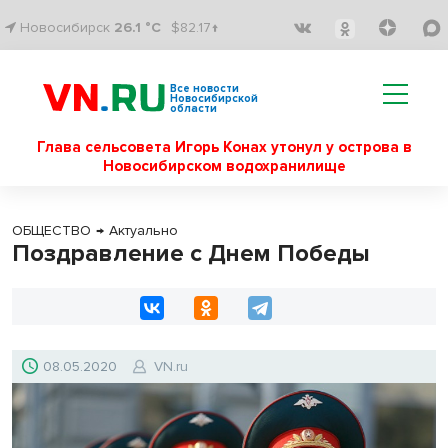
Новосибирск
26.1 °C
$82.17↑
Все новости
Новосибирской
области
Глава сельсовета Игорь Конах утонул у острова в
Новосибирском водохранилище
ОБЩЕСТВО
→
Актуально
Поздравление с Днем Победы
08.05.2020
VN.ru