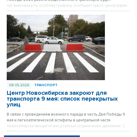
организована по особому графику, сообщает пресс-центр мэрии
Новосибирска. После завершения праздничного фейерверка в
22.00 в ключевых точках города будут сформированы колонны
автобусов, троллейбусов и трамваев, которые развезут
пассажиров в отдаленные микрорайоны. Отправление транспорта
будет осуществляться по мере наполняемости салонов.
08.05.2026
ТРАНСПОРТ
Центр Новосибирска закроют для
транспорта 9 мая: список перекрытых
улиц
В связи с проведением военного парада в честь Дня Победы 9
мая и легкоатлетической эстафеты в центральной части
Новосибирска вводятся масштабные ограничения движения. С
7:00 до 14:00 десятки улиц станут пешеходными, а стоянка