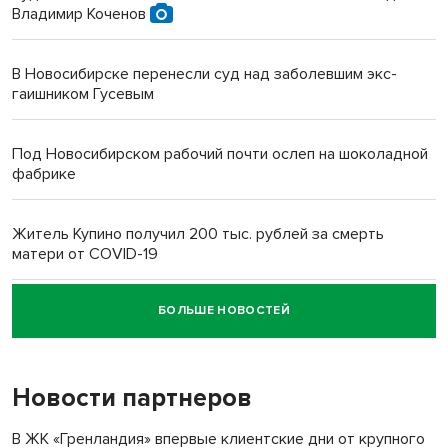
Владимир Коченов
В Новосибирске перенесли суд над заболевшим экс-
гаишником Гусевым
Под Новосибирском рабочий почти ослеп на шоколадной
фабрике
Житель Купино получил 200 тыс. рублей за смерть
матери от COVID-19
БОЛЬШЕ НОВОСТЕЙ
Новосибирский суд наказал водителя за смерть
пенсионерки на вокзале
Новости партнеров
«Мы живём на пастбище!»: в новосибирском селе лошади
терроризируют жителей
В ЖК «Гренландия» впервые клиентские дни от крупного