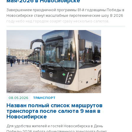
мая-2026 в Новосибирске
Завершением праздничной программы 81-й годовщины Победы в
Новосибирске станут масштабные пиротехнические шоу. В 2026
году небо над городом озарят сразу несколько салютов,
которые прогремят как в центре, так и в отдаленных районах
мегаполиса, чтобы жители могли встретить праздник рядом с
домом.
08.05.2026
ТРАНСПОРТ
Назван полный список маршрутов
транспорта после салюта 9 мая в
Новосибирске
Для удобства жителей и гостей Новосибирска в День
Победы-2026 работа общественного транспорта будет