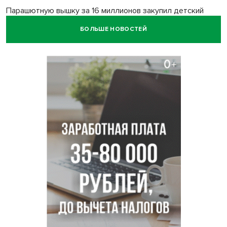
Парашютную вышку за 16 миллионов закупил детский
лагерь под Новосибирском
БОЛЬШЕ НОВОСТЕЙ
Заборы на площади Маркса сносят для новой зоны
отдыха в Новосибирске
Глава сельсовета Игорь Конах утонул у острова в
Новосибирском водохранилище
Сибирские пенсионеры накопили в банках рекордные 4,2
млрд рублей
Под Новосибирском суд наказал дачников за
дискриминацию с шлагбаумом