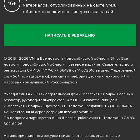
16+
материалов, опубликованных на сайте VN.ru,
обязательна активная гиперссылка на сайт
НАПИСАТЬ В РЕДАКЦИЮ
© 2015 - 2026 VN.ru Все новости Новосибирской области (ВН.ру Все
новости Новосибирской области) - сетевое издание. Свидетельство о
регистрации СМИ ЭЛ № ФС 77-66488 от 14.07.2016 выдано Федеральной
службой по надзору в сфере связи, информационных технологий и
массовых коммуникаций (Роскомнадзор)
Учредитель ГАУ НСО «Издательский дом «Советская Сибирь». Главный
редактор, руководитель-директор ГАУ НСО «Издательский дом
«Советская Сибирь» - Шрейтер Н.В. Телефон редакции
+ 7 (383) 314-00-
42
; Электронный адрес редакции
inzov@sovsibir.ru
По вопросам партнерства Анна Швагирь
pr@sovsibir.ru
Телефон
+7-983-
302-62-26
На информационном ресурсе применяются рекомендательные