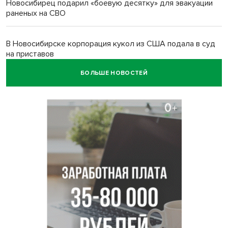
Новосибирец подарил «боевую десятку» для эвакуации
раненых на СВО
В Новосибирске корпорация кукол из США подала в суд
на приставов
БОЛЬШЕ НОВОСТЕЙ
В Новосибирске минздрав объявил бесплатную
диспансеризацию для 65-летних
В Новосибирске врачи прооперировали 25 тысяч
пациентов с катарактой
Знаменитый орангутан Бату отметил юбилей в
новосибирском зоопарке
Новосибирские хирурги спасли сердце восьмиклассницы
с донорским клапаном