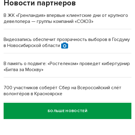
Новости партнеров
«Мы живём на пастбище!»: в новосибирском селе лошади
терроризируют жителей
В ЖК «Гренландия» впервые клиентские дни от крупного
девелопера — группы компаний «СОЮЗ»
Инвалид получил условный срок за избиение врачей
протезом под Новосибирском
Видеозапись обеспечит прозрачность выборов в Госдуму
в Новосибирской области
Новосибирский преподаватель с женой вошли в топ-16
многодетных в России
В память о подвиге: «Ростелеком» проведет кибертурнир
«Битва за Москву»
Обновлённое отделение ВТБ открылось в Искитиме
700 участников соберёт Сбер на Всероссийский слёт
волонтёров в Красноярске
БОЛЬШЕ НОВОСТЕЙ
Честный выбор: видеонаблюдение обеспечит
объективность результатов ЕДГ в Новосибирской
области