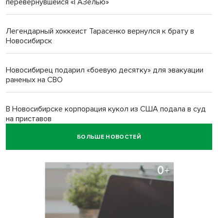
перевернувшейся «ГАЗелью»
Легендарный хоккеист Тарасенко вернулся к брату в
Новосибирск
Новосибирец подарил «боевую десятку» для эвакуации
раненых на СВО
В Новосибирске корпорация кукол из США подала в суд
на приставов
БОЛЬШЕ НОВОСТЕЙ
В Новосибирске минздрав объявил бесплатную
диспансеризацию для 65-летних
В Новосибирске врачи прооперировали 25 тысяч
пациентов с катарактой