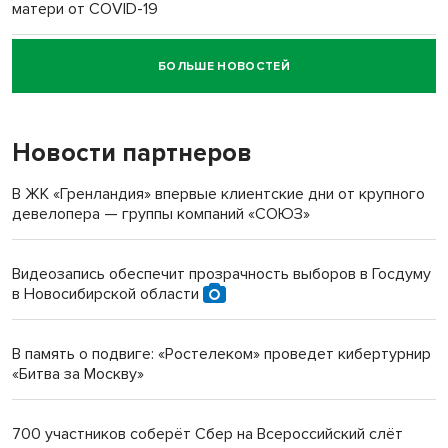
матери от COVID-19
БОЛЬШЕ НОВОСТЕЙ
Новосибирский суд наказал водителя за смерть
пенсионерки на вокзале
Новости партнеров
«Мы живём на пастбище!»: в новосибирском селе лошади
терроризируют жителей
В ЖК «Гренландия» впервые клиентские дни от крупного
девелопера — группы компаний «СОЮЗ»
Инвалид получил условный срок за избиение врачей
протезом под Новосибирском
Видеозапись обеспечит прозрачность выборов в Госдуму
в Новосибирской области
Новосибирский преподаватель с женой вошли в топ-16
многодетных в России
В память о подвиге: «Ростелеком» проведет кибертурнир
«Битва за Москву»
Обновлённое отделение ВТБ открылось в Искитиме
700 участников соберёт Сбер на Всероссийский слёт