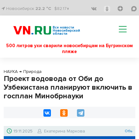
Новосибирск
22.2 °C
$82.17↑
Все новости
Новосибирской
области
500 литров ухи сварили новосибирцам на Бугринском
пляже
НАУКА
→
Природа
Проект водовода от Оби до
Узбекистана планируют включить в
госплан Минобрнауки
19.11.2025
Екатерина Маркова
Обь