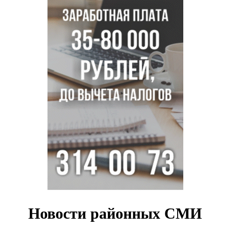
Знаменитый орангутан Бату отметил юбилей в
новосибирском зоопарке
Новосибирские хирурги спасли сердце восьмиклассницы
с донорским клапаном