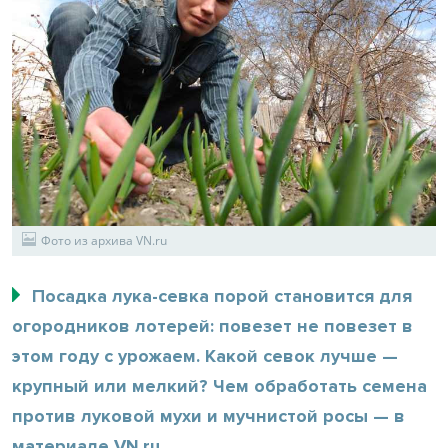
Фото из архива VN.ru
Посадка лука-севка порой становится для
огородников лотерей: повезет не повезет в
этом году с урожаем. Какой севок лучше —
крупный или мелкий? Чем обработать семена
против луковой мухи и мучнистой росы — в
материале VN.ru.