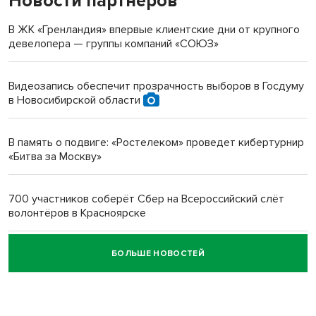
Новости партнеров
терроризируют жителей
В ЖК «Гренландия» впервые клиентские дни от крупного
девелопера — группы компаний «СОЮЗ»
Инвалид получил условный срок за избиение врачей
протезом под Новосибирском
Видеозапись обеспечит прозрачность выборов в Госдуму
в Новосибирской области
Новосибирский преподаватель с женой вошли в топ-16
многодетных в России
В память о подвиге: «Ростелеком» проведет кибертурнир
«Битва за Москву»
Обновлённое отделение ВТБ открылось в Искитиме
700 участников соберёт Сбер на Всероссийский слёт
волонтёров в Красноярске
БОЛЬШЕ НОВОСТЕЙ
Честный выбор: видеонаблюдение обеспечит
объективность результатов ЕДГ в Новосибирской
области