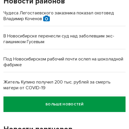
Новости районов
Чудеса Легостаевского заказника показал охотовед
Владимир Коченов
В Новосибирске перенесли суд над заболевшим экс-
гаишником Гусевым
Под Новосибирском рабочий почти ослеп на шоколадной
фабрике
Житель Купино получил 200 тыс. рублей за смерть
матери от COVID-19
БОЛЬШЕ НОВОСТЕЙ
Новосибирский суд наказал водителя за смерть
пенсионерки на вокзале
«Мы живём на пастбище!»: в новосибирском селе лошади