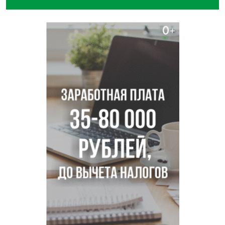
Площадь у Монумента Славы в Новосибирске пошла
трещинами сразу после ремонта
Африканский врач поразил новосибирцев в травмпункте
Академгородка
Покрытие рулежных дорожек обновили в аэропорту
Толмачево по нацпроекту
В Новосибирске зафиксирован рост заболеваемости
энтеровирусной инфекцией