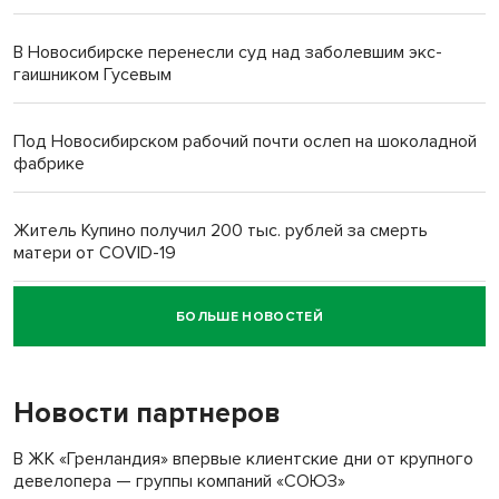
В Новосибирске перенесли суд над заболевшим экс-
гаишником Гусевым
Под Новосибирском рабочий почти ослеп на шоколадной
фабрике
Житель Купино получил 200 тыс. рублей за смерть
матери от COVID-19
БОЛЬШЕ НОВОСТЕЙ
Новосибирский суд наказал водителя за смерть
пенсионерки на вокзале
Новости партнеров
«Мы живём на пастбище!»: в новосибирском селе лошади
терроризируют жителей
В ЖК «Гренландия» впервые клиентские дни от крупного
девелопера — группы компаний «СОЮЗ»
Инвалид получил условный срок за избиение врачей