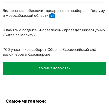
протезом под Новосибирском
Видеозапись обеспечит прозрачность выборов в Госдуму
в Новосибирской области
Новосибирский преподаватель с женой вошли в топ-16
многодетных в России
В память о подвиге: «Ростелеком» проведет кибертурнир
«Битва за Москву»
Обновлённое отделение ВТБ открылось в Искитиме
700 участников соберёт Сбер на Всероссийский слёт
волонтёров в Красноярске
БОЛЬШЕ НОВОСТЕЙ
Честный выбор: видеонаблюдение обеспечит
объективность результатов ЕДГ в Новосибирской
области
Самое читаемое: