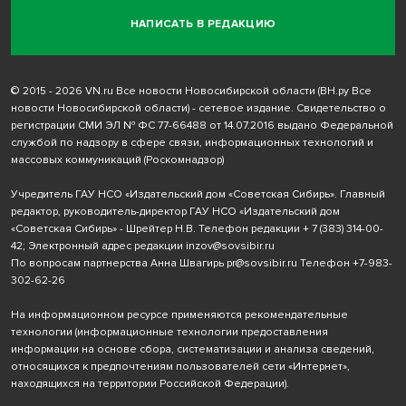
НАПИСАТЬ В РЕДАКЦИЮ
© 2015 - 2026 VN.ru Все новости Новосибирской области (ВН.ру Все
новости Новосибирской области) - сетевое издание. Свидетельство о
регистрации СМИ ЭЛ № ФС 77-66488 от 14.07.2016 выдано Федеральной
службой по надзору в сфере связи, информационных технологий и
массовых коммуникаций (Роскомнадзор)
Учредитель ГАУ НСО «Издательский дом «Советская Сибирь». Главный
редактор, руководитель-директор ГАУ НСО «Издательский дом
«Советская Сибирь» - Шрейтер Н.В. Телефон редакции
+ 7 (383) 314-00-
42
; Электронный адрес редакции
inzov@sovsibir.ru
По вопросам партнерства Анна Швагирь
pr@sovsibir.ru
Телефон
+7-983-
302-62-26
На информационном ресурсе применяются рекомендательные
технологии
(информационные технологии предоставления
информации на основе сбора, систематизации и анализа сведений,
относящихся к предпочтениям пользователей сети «Интернет»,
находящихся на территории Российской Федерации).