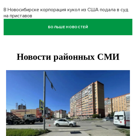
В Новосибирске корпорация кукол из США подала в суд
на приставов
БОЛЬШЕ НОВОСТЕЙ
В Новосибирске минздрав объявил бесплатную
диспансеризацию для 65-летних
В Новосибирске врачи прооперировали 25 тысяч
пациентов с катарактой
Знаменитый орангутан Бату отметил юбилей в
новосибирском зоопарке
Новосибирские хирурги спасли сердце восьмиклассницы
с донорским клапаном