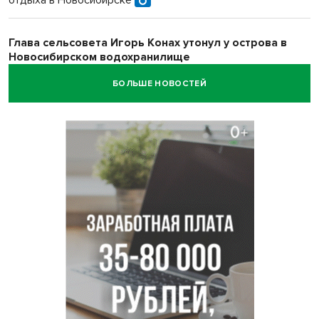
отдыха в Новосибирске
Глава сельсовета Игорь Конах утонул у острова в
Новосибирском водохранилище
БОЛЬШЕ НОВОСТЕЙ
Сибирские пенсионеры накопили в банках рекордные 4,2
млрд рублей
Под Новосибирском суд наказал дачников за
дискриминацию с шлагбаумом
В Убинском живодер застрелил лабрадора гостей из
Новосибирска
Родители 10 детей рассказали о подготовке к школе в
Новосибирской области