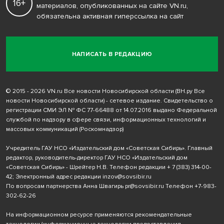
16+
материалов, опубликованных на сайте VN.ru,
обязательна активная гиперссылка на сайт
НАПИСАТЬ В РЕДАКЦИЮ
© 2015 - 2026 VN.ru Все новости Новосибирской области (ВН.ру Все
новости Новосибирской области) - сетевое издание. Свидетельство о
регистрации СМИ ЭЛ № ФС 77-66488 от 14.07.2016 выдано Федеральной
службой по надзору в сфере связи, информационных технологий и
массовых коммуникаций (Роскомнадзор)
Учредитель ГАУ НСО «Издательский дом «Советская Сибирь». Главный
редактор, руководитель-директор ГАУ НСО «Издательский дом
«Советская Сибирь» - Шрейтер Н.В. Телефон редакции
+ 7 (383) 314-00-
42
; Электронный адрес редакции
inzov@sovsibir.ru
По вопросам партнерства Анна Швагирь
pr@sovsibir.ru
Телефон
+7-983-
302-62-26
На информационном ресурсе применяются рекомендательные