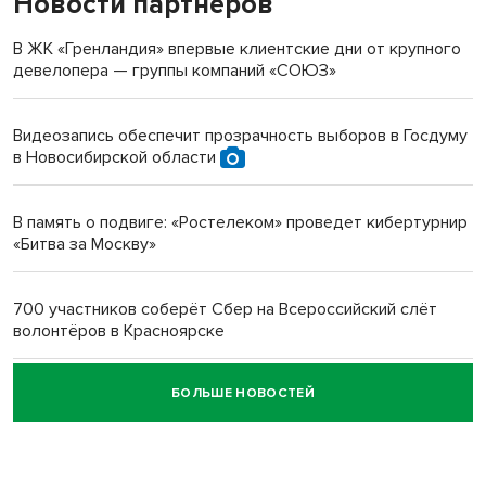
Новости партнеров
«Мы живём на пастбище!»: в новосибирском селе лошади
терроризируют жителей
В ЖК «Гренландия» впервые клиентские дни от крупного
девелопера — группы компаний «СОЮЗ»
Инвалид получил условный срок за избиение врачей
протезом под Новосибирском
Видеозапись обеспечит прозрачность выборов в Госдуму
в Новосибирской области
Новосибирский преподаватель с женой вошли в топ-16
многодетных в России
В память о подвиге: «Ростелеком» проведет кибертурнир
«Битва за Москву»
Обновлённое отделение ВТБ открылось в Искитиме
700 участников соберёт Сбер на Всероссийский слёт
волонтёров в Красноярске
БОЛЬШЕ НОВОСТЕЙ
Честный выбор: видеонаблюдение обеспечит
объективность результатов ЕДГ в Новосибирской
области