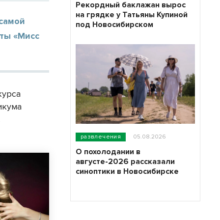
Рекордный баклажан вырос
на грядке у Татьяны Купиной
 самой
под Новосибирском
оты «Мисс
курса
икума
.
развлечения
05.08.2026
О похолодании в
августе-2026 рассказали
синоптики в Новосибирске