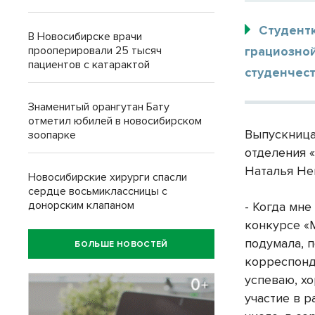
Студент
В Новосибирске врачи
прооперировали 25 тысяч
грациозно
пациентов с катарактой
студенчес
Знаменитый орангутан Бату
отметил юбилей в новосибирском
Выпускница
зоопарке
отделения 
Наталья Не
Новосибирские хирурги спасли
сердце восьмиклассницы с
донорским клапаном
- Когда мн
конкурсе «М
подумала, п
БОЛЬШЕ НОВОСТЕЙ
корреспон
успеваю, х
участие в р