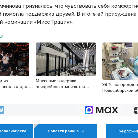
мчинова призналась, что чувствовать себя комфортно
й помогла поддержка друзей. В итоге ей присуждена
й номинации «Мисс Грация».
МИ
и из
Массовые задержки
99 % новорожден
ассказали, как
авиарейсов отмечаются
Новосибирской о
ить со сцены
в Толмачёво 8 августа
прикладывают к г
после рождения
Предложит
Новосибирска
Новости района