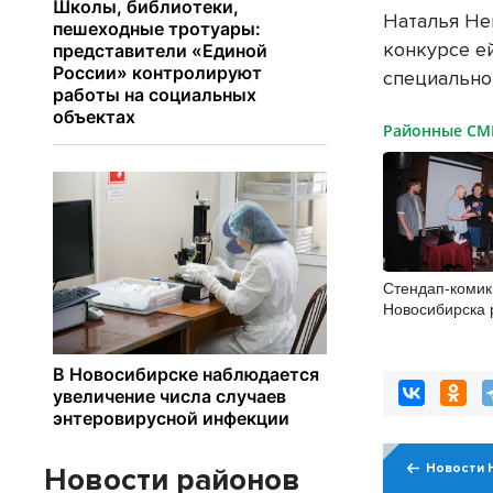
Наталья Не
конкурсе е
специально
Районные С
Стендап-комик
Новосибирска р
научиться шут
Новости 
Новости районов