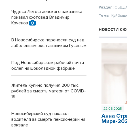
Раздел:
ОБЩЕ
Чудеса Легостаевского заказника
Темы:
Куйбыш
показал охотовед Владимир
Коченов
НОВОСТИ СЮ
В Новосибирске перенесли суд над
заболевшим экс-гаишником Гусевым
Под Новосибирском рабочий почти
ослеп на шоколадной фабрике
Житель Купино получил 200 тыс.
рублей за смерть матери от COVID-
19
22.08.2025
Новосибирский суд наказал
Анна Стр
водителя за смерть пенсионерки на
Мира-20
вокзале