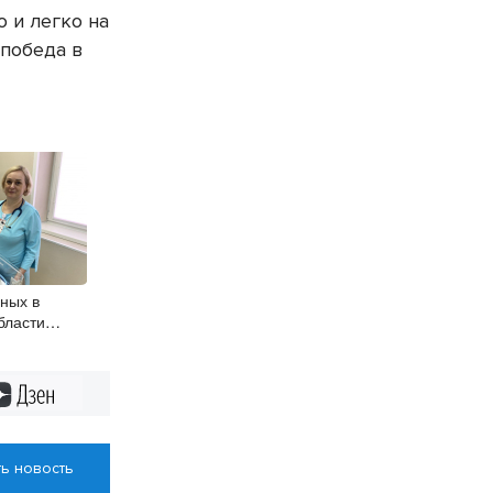
 и легко на
 победа в
ных в
бласти
руди сразу
Дзен
ь новость