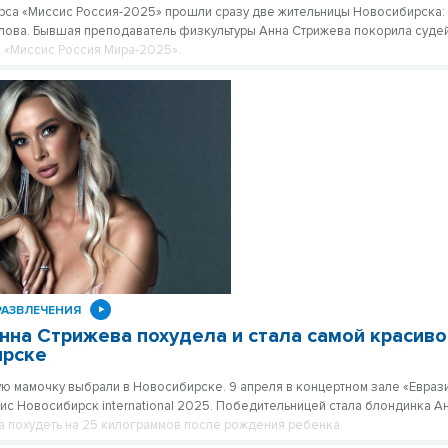
рса «Миссис Россия-2025» прошли сразу две жительницы Новосибирска:
лова. Бывшая преподаватель физкультуры Анна Стрижева покорила суде
л «Миссис Россия Мира-2025».
РАЗВЛЕЧЕНИЯ
нна Стрижева похудела и стала самой красиво
ирске
ю мамочку выбрали в Новосибирске. 9 апреля в концертном зале «Евра
ис Новосибирск international 2025. Победительницей стала блондинка А
а похудеть на 25 килограммов после рождения ребенка.