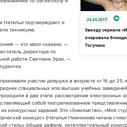
ревнованиях по баскетболу и
24.03.2017
и Натальи подтверждают и
ели техникума.
Звезду сериала «
очаровала блонди
онняя — это мало сказано, —
Тогучина
меститель директора по
ьной работе Светлана Эрих. —
тудентка.
принимали участие девушки в возрасте от 16 до 25 л
средних специальных или высших учебных заведений
проходили в два этапа: рассмотрение электронных з
дставляющий собой театрализованное представление
 из конкурсных заданий. Это «Знакомство», «Моя сту
орческий конкурс» (Наталья Немчинова читала стихо
кий стиль» (общее дефиле, интеллектуальный конкур