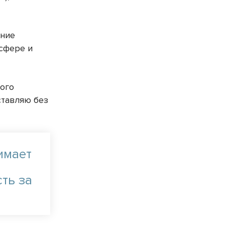
ение
 сфере и
кого
ставляю без
имает
ть за