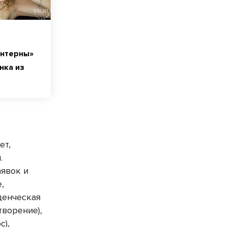
Интерны»
нка из
ет,
.
аявок и
,
денческая
творение),
с),