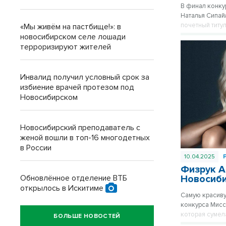
В финал конку
Наталья Сипай
почетный титу
«Мы живём на пастбище!»: в
новосибирском селе лошади
терроризируют жителей
Инвалид получил условный срок за
избиение врачей протезом под
Новосибирском
Новосибирский преподаватель с
женой вошли в топ-16 многодетных
в России
10.04.2025
Физрук А
Обновлённое отделение ВТБ
Новосиб
открылось в Искитиме
Самую красиву
конкурса Мисс
которая сумел
БОЛЬШЕ НОВОСТЕЙ