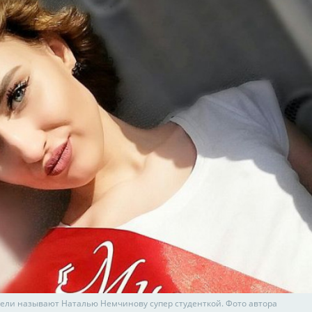
ели называют Наталью Немчинову супер студенткой. Фото автора