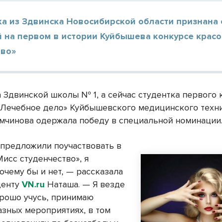
ка из Здвинска Новосибирской области признана
й на первом в истории Куйбышева конкурсе крас
тво»
 Здвинской школы № 1, а сейчас студентка первого 
«Лечебное дело» Куйбышевского медицинского техн
мчинова одержала победу в специальной номинации
е предложили поучаствовать в
исс студенчество», я
очему бы и нет, — рассказала
денту
VN.ru
Наташа. — Я везде
орошо учусь, принимаю
азных мероприятиях, в том