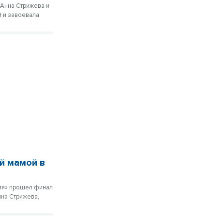
 Анна Стрижева и
й и завоевала
й мамой в
зия» прошел финал
нна Стрижева,