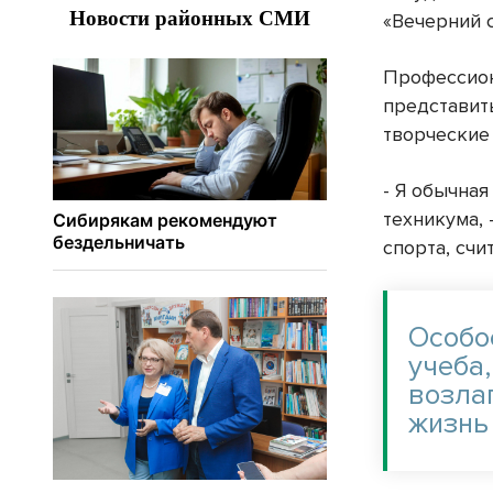
«Вечерний с
Профессион
представит
творческие
- Я обычна
техникума, 
спорта, сч
Особо
учеба
возла
жизнь