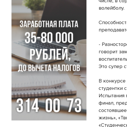
числе, в со
волейболу.
Способност
преподават
- Разностор
говорит за
воспитател
Это супер с
В конкурсе 
студентки 
Испытания 
финал, пре
состоявшее
жизнь», «Тв
«Студенчес