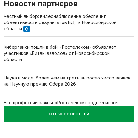
Новости партнеров
«Мы живём на пастбище!»: в новосибирском селе лошади
терроризируют жителей
Честный выбор: видеонаблюдение обеспечит
объективность результатов ЕДГ в Новосибирской
Инвалид получил условный срок за избиение врачей
области
протезом под Новосибирском
Кибертанки пошли в бой: «Ростелеком» объявляет
Новосибирский преподаватель с женой вошли в топ-16
участников «Битвы заводов» от Новосибирской
многодетных в России
области
Обновлённое отделение ВТБ открылось в Искитиме
Наука в моде: более чем на треть выросло число заявок
на Научную премию Сбера 2026
Все профессии важны: «Ростелеком» подвел итоги
всероссийского флешмоба #явлияю
БОЛЬШЕ НОВОСТЕЙ
Сибирские пенсионеры говорят «спасибо» интернету