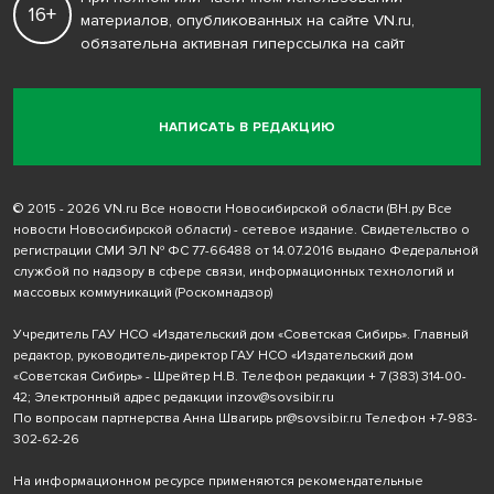
16+
материалов, опубликованных на сайте VN.ru,
обязательна активная гиперссылка на сайт
НАПИСАТЬ В РЕДАКЦИЮ
© 2015 - 2026 VN.ru Все новости Новосибирской области (ВН.ру Все
новости Новосибирской области) - сетевое издание. Свидетельство о
регистрации СМИ ЭЛ № ФС 77-66488 от 14.07.2016 выдано Федеральной
службой по надзору в сфере связи, информационных технологий и
массовых коммуникаций (Роскомнадзор)
Учредитель ГАУ НСО «Издательский дом «Советская Сибирь». Главный
редактор, руководитель-директор ГАУ НСО «Издательский дом
«Советская Сибирь» - Шрейтер Н.В. Телефон редакции
+ 7 (383) 314-00-
42
; Электронный адрес редакции
inzov@sovsibir.ru
По вопросам партнерства Анна Швагирь
pr@sovsibir.ru
Телефон
+7-983-
302-62-26
На информационном ресурсе применяются рекомендательные