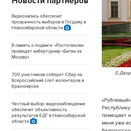
Новости партнеров
Видеозапись обеспечит
прозрачность выборов в Госдуму в
Новосибирской области
В память о подвиге: «Ростелеком»
проведет кибертурнир «Битва за
Москву»
© Двор
700 участников соберёт Сбер на
Всероссийский слёт волонтёров в
Красноярске
«Рублевый»
Честный выбор: видеонаблюдение
Республику
обеспечит объективность
помещает н
результатов ЕДГ в Новосибирской
области
меня уже е
белорусско