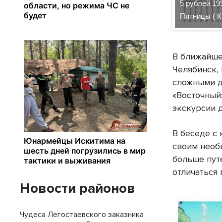
 мост через Волгу в Саратове. 500 рублей 1997
5 рублей 19
.
Пятницы ( К
В ближайше
Челябинск,
сложными д
«Восточный
экскурсии д
В беседе с
своим необ
больше пут
отличаться
Новости районов
Чудеса Легостаевского заказника