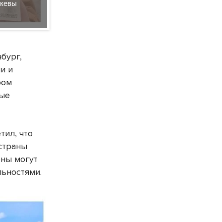
скевы
1000 рублей 2025 года - автомобильный мост чер
года - памятник Петру I в Архангельске.
бург,
и и
ром
ные
тил, что
страны
оны могут
льностями.