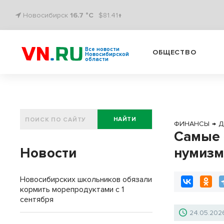
Новосибирск
16.7 °C
$81.41↑
Все новости
ОБЩЕСТВО
Новосибирской
области
НАЙТИ
ФИНАНСЫ
→
Д
Самые 
Новости
нумизм
Новосибирских школьников обязали
кормить морепродуктами с 1
сентября
24.05.202