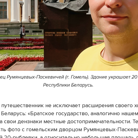
ец Румянцевых-Паскевичей (г. Гомель). Здание украшает 20
Республики Беларусь.
 путешественник не исключает расширения своего х
 Беларусь: «Братское государство, аналогично нашем
а свои дензнаки местные достопримечательности. Те
сть фото с гомельским дворцом Румянцевых-Паскев
й 20-рублевки, а относительно небольшая площадь 