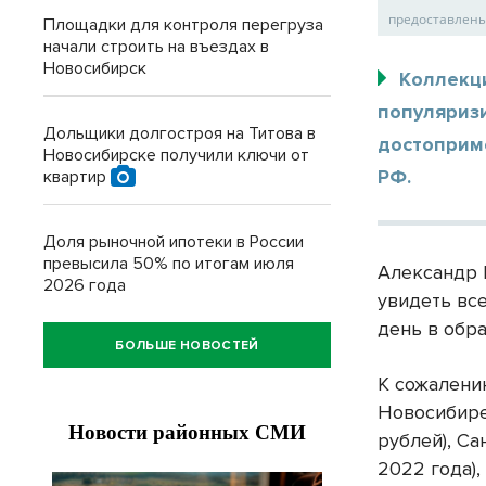
предоставлен
Площадки для контроля перегруза
начали строить на въездах в
Новосибирск
Коллекц
популяриз
Дольщики долгостроя на Титова в
достоприм
Новосибирске получили ключи от
РФ.
квартир
Доля рыночной ипотеки в России
превысила 50% по итогам июля
Александр 
2026 года
увидеть вс
день в обр
БОЛЬШЕ НОВОСТЕЙ
К сожалени
Новосибире
рублей), Са
2022 года),