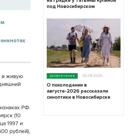
на грядке у Татьяны Купиной
под Новосибирском
ом
банкнотах
- в живую
развлечения
05.08.2026
одняшний
О похолодании в
августе-2026 рассказали
синоптики в Новосибирске
нзнаках РФ.
ярск (10
ца 1997 и
500 рублей),