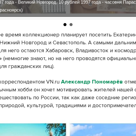
97 года - Великий Новгород. 10 рублей 1997 года - часовня Пара
расноярск)
е время коллекционер планирует посетить Екатерин
 Нижний Новгород и Севастополь. А самыми дальним
ля него остаются Хабаровск, Владивосток и космод
» (немногие знают, но на него проводятся официаль
ля гражданских лиц).
 корреспондентом VN.ru
Александр Пономарёв
отме
ычным хобби он хочет мотивировать жителей нашей 
ешествовать по России, так как даже соседние реги
 природой, культурой, традициями и достопримечате