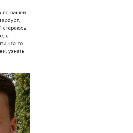
о по нашей
тербург,
Я стараюсь
е, в
ти что-то
еи, узнать