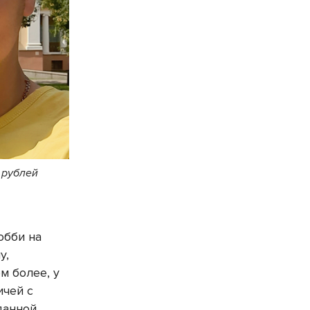
 рублей
обби на
у,
м более, у
ичей с
данной