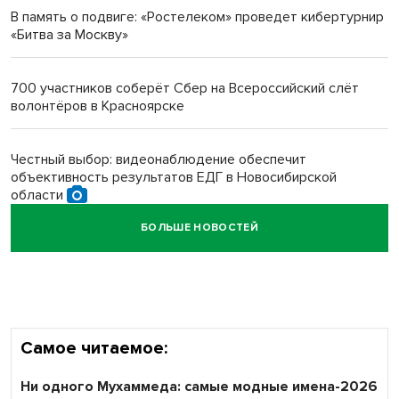
В память о подвиге: «Ростелеком» проведет кибертурнир
«Битва за Москву»
Новосибирский преподаватель с женой вошли в топ-16
многодетных в России
700 участников соберёт Сбер на Всероссийский слёт
волонтёров в Красноярске
Обновлённое отделение ВТБ открылось в Искитиме
Честный выбор: видеонаблюдение обеспечит
объективность результатов ЕДГ в Новосибирской
области
БОЛЬШЕ НОВОСТЕЙ
Кибертанки пошли в бой: «Ростелеком» объявляет
участников «Битвы заводов» от Новосибирской
области
Самое читаемое:
Ни одного Мухаммеда: самые модные имена-2026