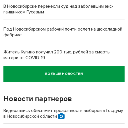
В Новосибирске перенесли суд над заболевшим экс-
гаишником Гусевым
Под Новосибирском рабочий почти ослеп на шоколадной
фабрике
Житель Купино получил 200 тыс. рублей за смерть
матери от COVID-19
БОЛЬШЕ НОВОСТЕЙ
Новосибирский суд наказал водителя за смерть
пенсионерки на вокзале
Новости партнеров
«Мы живём на пастбище!»: в новосибирском селе лошади
терроризируют жителей
Видеозапись обеспечит прозрачность выборов в Госдуму
в Новосибирской области
Инвалид получил условный срок за избиение врачей
протезом под Новосибирском