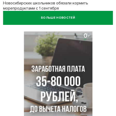
Новосибирских школьников обязали кормить
морепродуктами с 1 сентября
БОЛЬШЕ НОВОСТЕЙ
Июль-2026 вошел в топ-6 самых жарких за все время
метеонаблюдений в Новосибирске
Секрет при выборе макарон раскрыла новосибирцам
эксперт Ольга Широкова
Перец-змея вырос в огороде жительницы
Каргата
Полная программа празднования Дня физкультурника
опубликована в Новосибирске