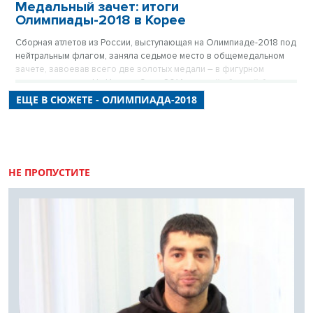
Медальный зачет: итоги
Олимпиады-2018 в Корее
Сборная атлетов из России, выступающая на Олимпиаде-2018 под
нейтральным флагом, заняла седьмое место в общемедальном
зачете, завоевав всего две золотых медали – в фигурном
катании и хоккее. На Играх в Сочи-2014 у нашей сборной было
первое место и 33 медали, включая 13 золотых.
ЕЩЕ В СЮЖЕТЕ - ОЛИМПИАДА-2018
НЕ ПРОПУСТИТЕ