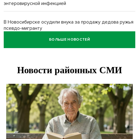
энтеровирусной инфекцией
В Новосибирске осудили внука за продажу дедова ружья
псевдо-мигранту
БОЛЬШЕ НОВОСТЕЙ
В Новосибирске по КРТ сдали первую очередь
миниполиса «Фора»
О пустырях в центре Новосибирска из-за лимита
площади КРТ предупредили эксперты
Начался настоящий сезон: новосибирцы ведрами
собирают белый гриб
Под Новосибирском водитель авто выжил в
столкновении с поездом