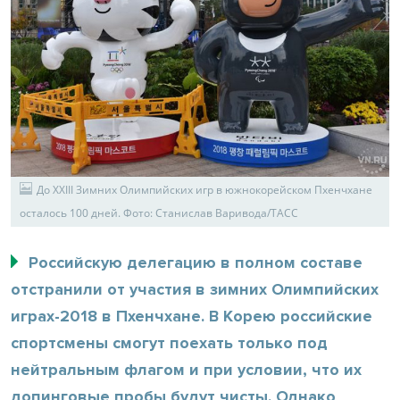
До XXIII Зимних Олимпийских игр в южнокорейском Пхенчхане
осталось 100 дней. Фото: Станислав Варивода/ТАСС
Российскую делегацию в полном составе
отстранили от участия в зимних Олимпийских
играх-2018 в Пхенчхане. В Корею российские
спортсмены смогут поехать только под
нейтральным флагом и при условии, что их
допинговые пробы будут чисты. Однако