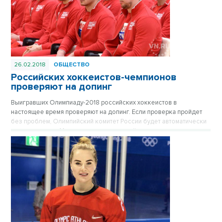
26.02.2018
ОБЩЕСТВО
Российских хоккеистов-чемпионов
проверяют на допинг
Выигравших Олимпиаду-2018 российских хоккеистов в
настоящее время проверяют на допинг. Если проверка пройдет
без проблем, Олимпийский комитет России будет автоматически
восстановлен в Международном олимпийском комитете, заявил
член МОК Шамиль Тарпищев.