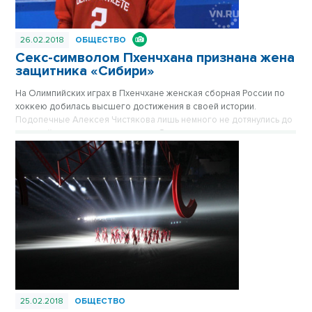
26.02.2018
ОБЩЕСТВО
Секс-символом Пхенчхана признана жена
защитника «Сибири»
На Олимпийских играх в Пхенчхане женская сборная России по
хоккею добилась высшего достижения в своей истории.
Подопечные Алексея Чистякова лишь немного не дотянулись до
медалей, заняв четвертое место. Одним из самых ярких игроков
турнира стала Ангелина Гончаренко, супруга защитника «Сибири»
Андрея Ермакова. По внешности – уж точно. Наши болельщики
присвоили своей обаятельной соотечественнице негласное
звание хоккейной королевы красоты.
25.02.2018
ОБЩЕСТВО