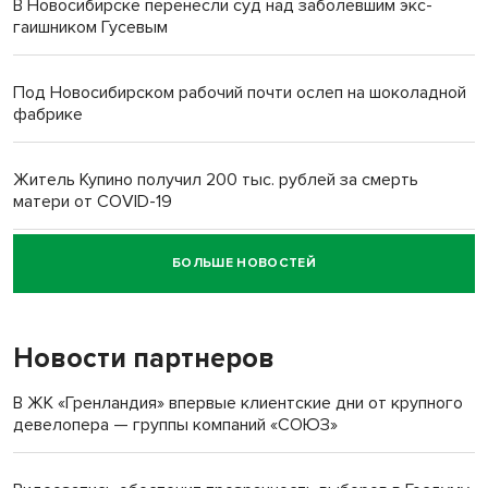
В Новосибирске перенесли суд над заболевшим экс-
гаишником Гусевым
Под Новосибирском рабочий почти ослеп на шоколадной
фабрике
Житель Купино получил 200 тыс. рублей за смерть
матери от COVID-19
БОЛЬШЕ НОВОСТЕЙ
Новосибирский суд наказал водителя за смерть
пенсионерки на вокзале
Новости партнеров
«Мы живём на пастбище!»: в новосибирском селе лошади
терроризируют жителей
В ЖК «Гренландия» впервые клиентские дни от крупного
девелопера — группы компаний «СОЮЗ»
Инвалид получил условный срок за избиение врачей
протезом под Новосибирском