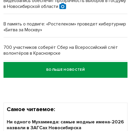
Видеозапись обеспечит прозрачность выборов в Госдуму
в Новосибирской области
Новосибирский преподаватель с женой вошли в топ-16
многодетных в России
В память о подвиге: «Ростелеком» проведет кибертурнир
«Битва за Москву»
Обновлённое отделение ВТБ открылось в Искитиме
700 участников соберёт Сбер на Всероссийский слёт
волонтёров в Красноярске
БОЛЬШЕ НОВОСТЕЙ
Честный выбор: видеонаблюдение обеспечит
объективность результатов ЕДГ в Новосибирской
области
Самое читаемое:
Ни одного Мухаммеда: самые модные имена-2026
назвали в ЗАГСах Новосибирска