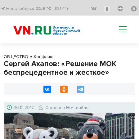
Новосибирск
22.9 °C
$81.41↑
Все новости
Новосибирской
области
ОБЩЕСТВО
→
Конфликт
Сергей Ахапов: «Решение МОК
беспрецедентное и жесткое»
06.12.2017
Светлана Нечитайло