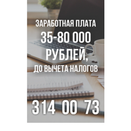
пистолетом в Новосибирске
Царь-томат из Новосибирска побил рекорд России по
весу в 3 кг
В Новосибирской области начинается второй пик
активности клещей