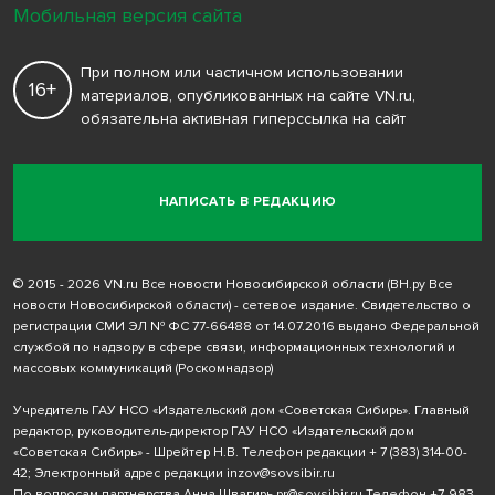
Мобильная версия сайта
При полном или частичном использовании
16+
материалов, опубликованных на сайте VN.ru,
обязательна активная гиперссылка на сайт
НАПИСАТЬ В РЕДАКЦИЮ
© 2015 - 2026 VN.ru Все новости Новосибирской области (ВН.ру Все
новости Новосибирской области) - сетевое издание. Свидетельство о
регистрации СМИ ЭЛ № ФС 77-66488 от 14.07.2016 выдано Федеральной
службой по надзору в сфере связи, информационных технологий и
массовых коммуникаций (Роскомнадзор)
Учредитель ГАУ НСО «Издательский дом «Советская Сибирь». Главный
редактор, руководитель-директор ГАУ НСО «Издательский дом
«Советская Сибирь» - Шрейтер Н.В. Телефон редакции
+ 7 (383) 314-00-
42
; Электронный адрес редакции
inzov@sovsibir.ru
По вопросам партнерства Анна Швагирь
pr@sovsibir.ru
Телефон
+7-983-