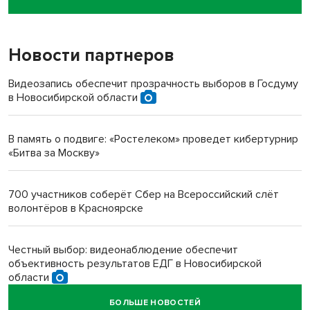
пенсионерки на вокзале
Новости партнеров
«Мы живём на пастбище!»: в новосибирском селе лошади
терроризируют жителей
Видеозапись обеспечит прозрачность выборов в Госдуму
в Новосибирской области
Инвалид получил условный срок за избиение врачей
протезом под Новосибирском
В память о подвиге: «Ростелеком» проведет кибертурнир
«Битва за Москву»
Новосибирский преподаватель с женой вошли в топ-16
многодетных в России
700 участников соберёт Сбер на Всероссийский слёт
волонтёров в Красноярске
Обновлённое отделение ВТБ открылось в Искитиме
Честный выбор: видеонаблюдение обеспечит
объективность результатов ЕДГ в Новосибирской
области
БОЛЬШЕ НОВОСТЕЙ