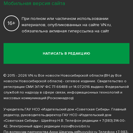
Мобильная версия сайта
При полном или частичном использовании
16+
материалов, опубликованных на сайте VN.ru,
обязательна активная гиперссылка на сайт
НАПИСАТЬ В РЕДАКЦИЮ
© 2015 - 2026 VN.ru Все новости Новосибирской области (ВН.ру Все
новости Новосибирской области) - сетевое издание. Свидетельство о
регистрации СМИ ЭЛ № ФС 77-66488 от 14.07.2016 выдано Федеральной
службой по надзору в сфере связи, информационных технологий и
массовых коммуникаций (Роскомнадзор)
Учредитель ГАУ НСО «Издательский дом «Советская Сибирь». Главный
редактор, руководитель-директор ГАУ НСО «Издательский дом
«Советская Сибирь» - Шрейтер Н.В. Телефон редакции
+ 7 (383) 314-00-
42
; Электронный адрес редакции
inzov@sovsibir.ru
По вопросам партнерства Анна Швагирь
pr@sovsibir.ru
Телефон
+7-983-