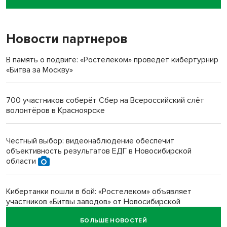
пенсионерки на вокзале
Новости партнеров
«Мы живём на пастбище!»: в новосибирском селе лошади
терроризируют жителей
В память о подвиге: «Ростелеком» проведет кибертурнир
«Битва за Москву»
Инвалид получил условный срок за избиение врачей
протезом под Новосибирском
700 участников соберёт Сбер на Всероссийский слёт
волонтёров в Красноярске
Новосибирский преподаватель с женой вошли в топ-16
многодетных в России
Честный выбор: видеонаблюдение обеспечит
объективность результатов ЕДГ в Новосибирской
Обновлённое отделение ВТБ открылось в Искитиме
области
Кибертанки пошли в бой: «Ростелеком» объявляет
участников «Битвы заводов» от Новосибирской
области
БОЛЬШЕ НОВОСТЕЙ