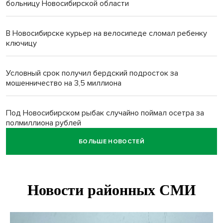
больницу Новосибирской области
В Новосибирске курьер на велосипеде сломал ребенку
ключицу
Условный срок получил бердский подросток за
мошенничество на 3,5 миллиона
Под Новосибирском рыбак случайно поймал осетра за
полмиллиона рублей
БОЛЬШЕ НОВОСТЕЙ
Мартышки Бразза с модной стрижкой стали звездами
Новосибирского зоопарка
Премии самому себе обернулись делом для директора
котельных под Новосибирском