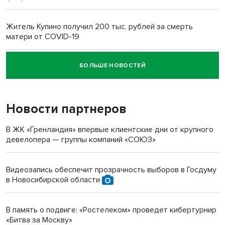
Житель Купино получил 200 тыс. рублей за смерть
матери от COVID-19
БОЛЬШЕ НОВОСТЕЙ
Новосибирский суд наказал водителя за смерть
пенсионерки на вокзале
Новости партнеров
«Мы живём на пастбище!»: в новосибирском селе лошади
терроризируют жителей
В ЖК «Гренландия» впервые клиентские дни от крупного
девелопера — группы компаний «СОЮЗ»
Инвалид получил условный срок за избиение врачей
протезом под Новосибирском
Видеозапись обеспечит прозрачность выборов в Госдуму
в Новосибирской области
Новосибирский преподаватель с женой вошли в топ-16
многодетных в России
В память о подвиге: «Ростелеком» проведет кибертурнир
«Битва за Москву»