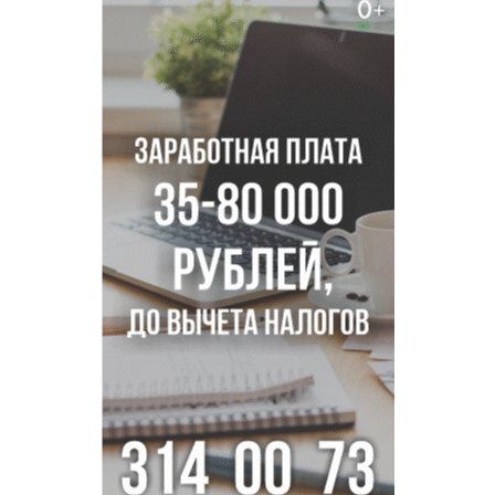
В Новосибирске врачи прооперировали 25 тысяч
пациентов с катарактой
Знаменитый орангутан Бату отметил юбилей в
новосибирском зоопарке
Новосибирские хирурги спасли сердце восьмиклассницы
с донорским клапаном