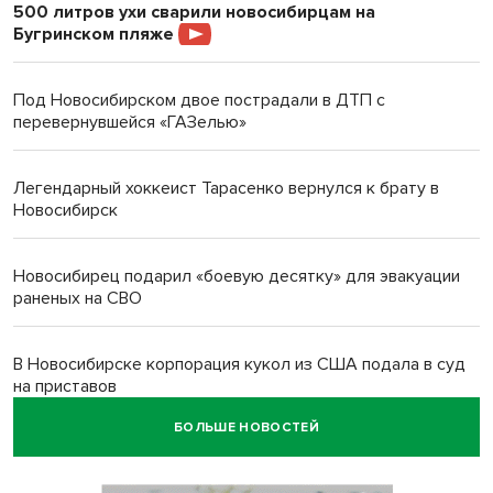
500 литров ухи сварили новосибирцам на
Бугринском пляже
Под Новосибирском двое пострадали в ДТП с
перевернувшейся «ГАЗелью»
Легендарный хоккеист Тарасенко вернулся к брату в
Новосибирск
Новосибирец подарил «боевую десятку» для эвакуации
раненых на СВО
В Новосибирске корпорация кукол из США подала в суд
на приставов
БОЛЬШЕ НОВОСТЕЙ
В Новосибирске минздрав объявил бесплатную
диспансеризацию для 65-летних