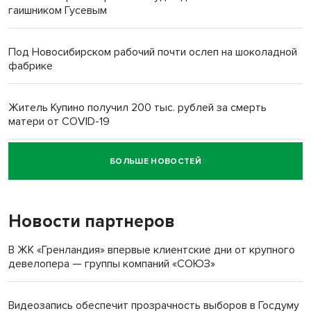
гаишником Гусевым
Под Новосибирском рабочий почти ослеп на шоколадной
фабрике
Житель Купино получил 200 тыс. рублей за смерть
матери от COVID-19
БОЛЬШЕ НОВОСТЕЙ
Новосибирский суд наказал водителя за смерть
пенсионерки на вокзале
Новости партнеров
«Мы живём на пастбище!»: в новосибирском селе лошади
терроризируют жителей
В ЖК «Гренландия» впервые клиентские дни от крупного
девелопера — группы компаний «СОЮЗ»
Инвалид получил условный срок за избиение врачей
протезом под Новосибирском
Видеозапись обеспечит прозрачность выборов в Госдуму