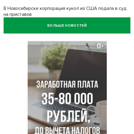
В Новосибирске корпорация кукол из США подала в суд
на приставов
БОЛЬШЕ НОВОСТЕЙ
В Новосибирске минздрав объявил бесплатную
диспансеризацию для 65-летних
В Новосибирске врачи прооперировали 25 тысяч
пациентов с катарактой
Знаменитый орангутан Бату отметил юбилей в
новосибирском зоопарке
Новосибирские хирурги спасли сердце восьмиклассницы
с донорским клапаном