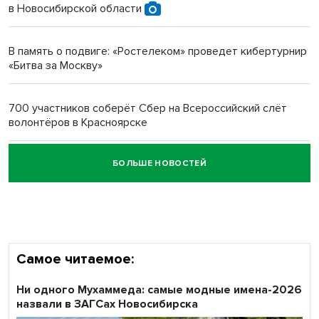
в Новосибирской области
Новосибирский преподаватель с женой вошли в топ-16
многодетных в России
В память о подвиге: «Ростелеком» проведет кибертурнир
«Битва за Москву»
Обновлённое отделение ВТБ открылось в Искитиме
700 участников соберёт Сбер на Всероссийский слёт
волонтёров в Красноярске
БОЛЬШЕ НОВОСТЕЙ
Честный выбор: видеонаблюдение обеспечит
объективность результатов ЕДГ в Новосибирской
области
Самое читаемое:
Ни одного Мухаммеда: самые модные имена-2026
назвали в ЗАГСах Новосибирска