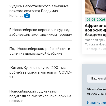
Чудеса Легостаевского заказника
показал охотовед Владимир
Коченов
07.08.2026
Африканс
новосиби
В Новосибирске перенесли суд над
Академго
заболевшим экс-гаишником Гусевым
Молодой врач 
Томске и Ново
Под Новосибирском рабочий почти
на пятерки и с
ослеп на шоколадной фабрике
Житель Купино получил 200 тыс.
рублей за смерть матери от COVID-
19
VN.ru обязуе
Новосибирский суд наказал
от рассылки
водителя за смерть пенсионерки на
вокзале
Искитимски