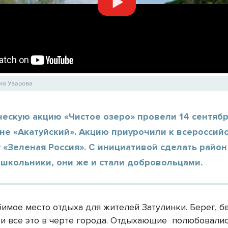
ия Уварова
ескую акцию «Чистое озеро» провели 14 сентябр
не «Акатуйский». Акцию приурочили к всероссий
 «Зеленая Россия». С инициативой сделать райо
 школьники, они же и стали добровольцами.
бимое место отдыха для жителей Затулинки. Берег, б
 и все это в черте города. Отдыхающие
полюбовали