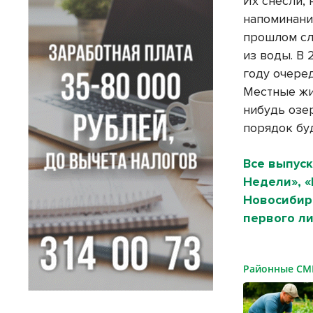
Их снесли, 
напоминани
прошлом сл
из воды. В 
году очере
Местные жи
нибудь озе
порядок бу
Все выпуск
Недели», 
Новосибирс
первого ли
Районные С