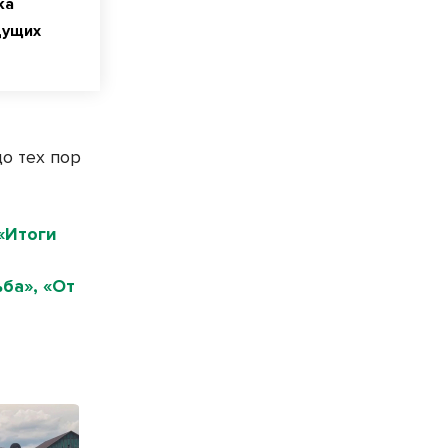
ка
дущих
о тех пор
«Итоги
ба», «От