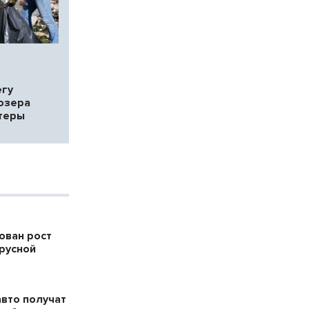
егу
озера
теры
ован рост
русной
авто получат