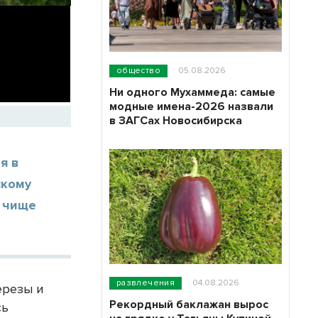
общество
05.08.2026
Ни одного Мухаммеда: самые
модные имена-2026 назвали
в ЗАГСах Новосибирска
я в
скому
н чище
развлечения
04.08.2026
ерезы и
Рекордный баклажан вырос
сь