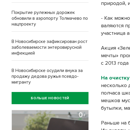
природой, 
Покрытие рулежных дорожек
- Как можн
обновили в аэропорту Толмачево по
нацпроекту
валяются пр
участница 
В Новосибирске зафиксирован рост
заболеваемости энтеровирусной
Акция «Зеле
инфекцией
мечты» про
с 2013 года
В Новосибирске осудили внука за
продажу дедова ружья псевдо-
На очистк
мигранту
несколько д
полчаса шк
БОЛЬШЕ НОВОСТЕЙ
мешков мусо
бутылки, м
Раньше на б