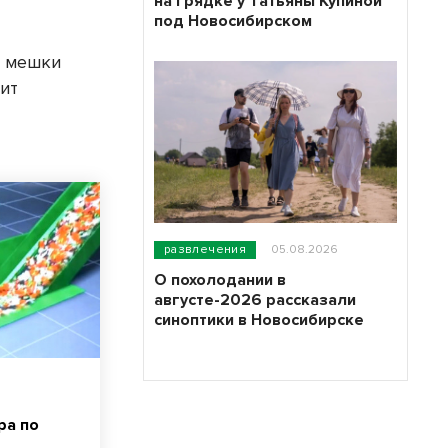
на грядке у Татьяны Купиной
под Новосибирском
и мешки
рит
развлечения
05.08.2026
О похолодании в
августе-2026 рассказали
синоптики в Новосибирске
ра по