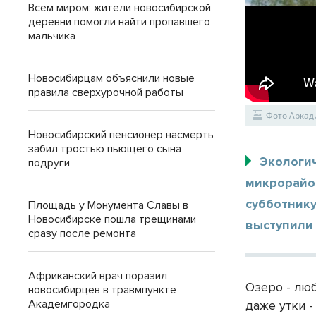
Всем миром: жители новосибирской
деревни помогли найти пропавшего
мальчика
Новосибирцам объяснили новые
правила сверхурочной работы
Фото Аркад
Новосибирский пенсионер насмерть
забил тростью пьющего сына
Экологич
подруги
микрорайо
субботнику
Площадь у Монумента Славы в
Новосибирске пошла трещинами
выступили
сразу после ремонта
Африканский врач поразил
Озеро - лю
новосибирцев в травмпункте
Академгородка
даже утки -