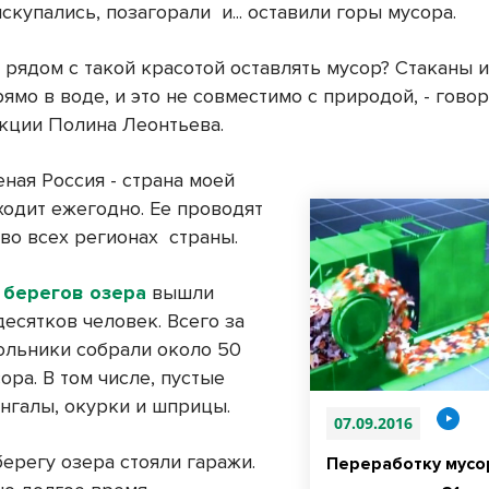
искупались, позагорали
и... оставили горы мусора.
о рядом с такой красотой оставлять мусор? Стаканы 
ямо в воде, и это не совместимо с природой, - гово
акции Полина Леонтьева.
ная Россия - страна моей
ходит ежегодно. Ее проводят
 во всех регионах
страны.
у берегов озера
вышли
есятков человек. Всего за
ольники собрали около 50
ра. В том числе, пустые
ангалы, окурки и шприцы.
07.09.2016
ерегу озера стояли гаражи.
Переработку мусо