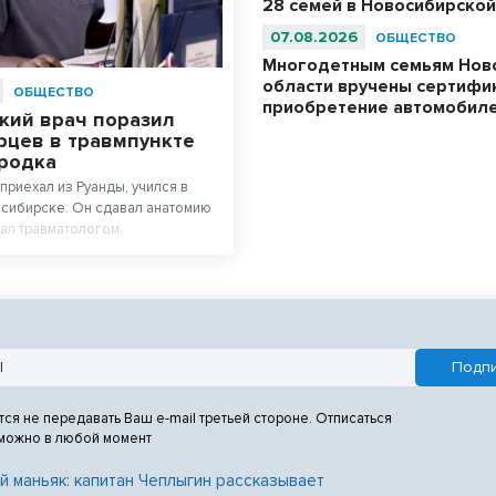
28 семей в Новосибирской
07.08.2026
ОБЩЕСТВО
Многодетным семьям Нов
области вручены сертифи
ОБЩЕСТВО
приобретение автомобил
кий врач поразил
рцев в травмпункте
родка
приехал из Руанды, учился в
сибирске. Он сдавал анатомию
тал травматологом.
тся не передавать Ваш e-mail третьей стороне. Отписаться
 можно в любой момент
й маньяк: капитан Чеплыгин рассказывает