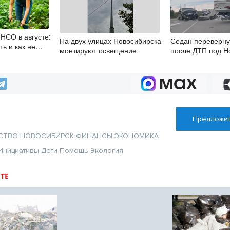
НСО в августе:
На двух улицах Новосибирска
Седан переверну
ть и как не
монтируют освещение
после ДТП под Н
Предложит
СТВО
НОВОСИБИРСК
ФИНАНСЫ
ЭКОНОМИКА
Инициативы
Дети
Помощь
Экология
ТЕ