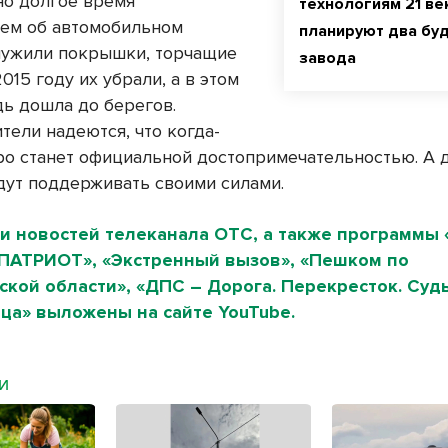
но долгое время
технологиям 21 ве
ем об автомобильном
планируют два бу
ужили покрышки, торчащие
завода
2015 году их убрали, а в этом
дь дошла до берегов.
тели надеются, что когда-
ро станет официальной достопримечательностью. А д
дут поддерживать своими силами.
и новостей телеканала ОТС, а также программы 
«ПАТРИОТ», «Экстренный вызов», «Пешком по
кой области», «ДПС – Дорога. Перекресток. Судь
ца» выложены на сайте YouTube.
МИ