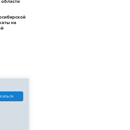
 области
осибирской
каты на
ей