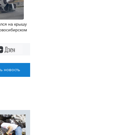
лся на крышу
овосибирском
Дзен
ь новость