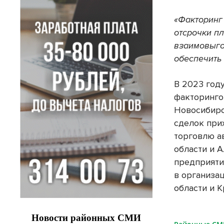
«Факторинг
отсрочки п
взаимовыго
обеспечить 
В 2023 год
факторинго
Новосибирс
сделок при
торговлю а
области и 
предприяти
в организа
области и 