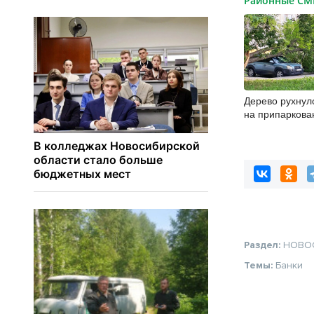
Районные С
Дерево рухнул
на припарков
автомобили в 
Раздел:
НОВО
Темы:
Банки