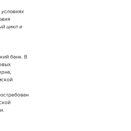
 условиях
овия
ый цикл и
кий банк. В
овых
ерна,
мской
–
востребован
ской
и.