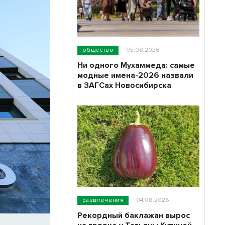
общество
05.08.2026
Ни одного Мухаммеда: самые
модные имена-2026 назвали
в ЗАГСах Новосибирска
развлечения
04.08.2026
Рекордный баклажан вырос