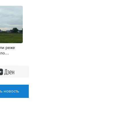
ли реже
 по
ме
Дзен
ь новость