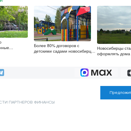
МИ
о
Более 80% договоров с
анные
Новосибирцы ста
детскими садами новосибирцы
Новосибирске
оформлять дома
заключили онлайн
упрощенной схе
Предложит
СТИ ПАРТНЕРОВ
ФИНАНСЫ