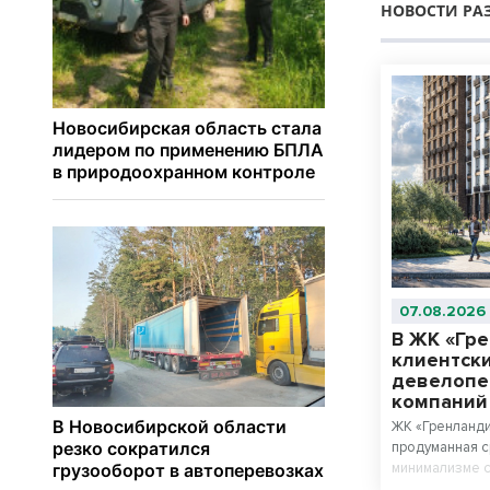
НОВОСТИ РА
07.08.2026
В ЖК «Гр
клиентски
девелопе
компани
ЖК «Гренланди
продуманная с
минимализме с
материалов.