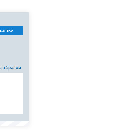
 за Уралом
и