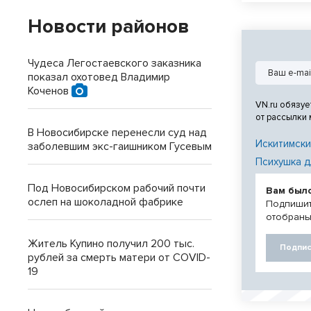
Новости районов
Чудеса Легостаевского заказника
показал охотовед Владимир
Коченов
VN.ru обязуе
от рассылки
В Новосибирске перенесли суд над
Искитимски
заболевшим экс-гаишником Гусевым
Психушка д
Под Новосибирском рабочий почти
Вам был
ослеп на шоколадной фабрике
Подпишит
отобраны
Житель Купино получил 200 тыс.
Подпис
рублей за смерть матери от COVID-
19