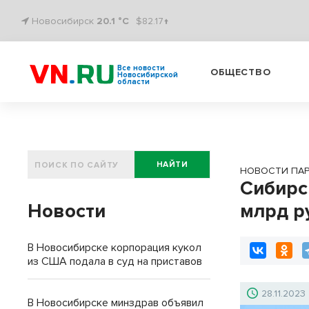
Новосибирск
20.1 °C
$82.17↑
Все новости
ОБЩЕСТВО
Новосибирской
области
НАЙТИ
НОВОСТИ ПА
Сибирс
Новости
млрд р
В Новосибирске корпорация кукол
из США подала в суд на приставов
28.11.2023
В Новосибирске минздрав объявил