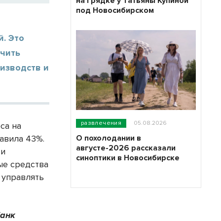
на грядке у Татьяны Купиной
под Новосибирском
. Это
ечить
изводств и
развлечения
05.08.2026
са на
О похолодании в
авила 43%.
августе-2026 рассказали
 и
синоптики в Новосибирске
ые средства
 управлять
банк