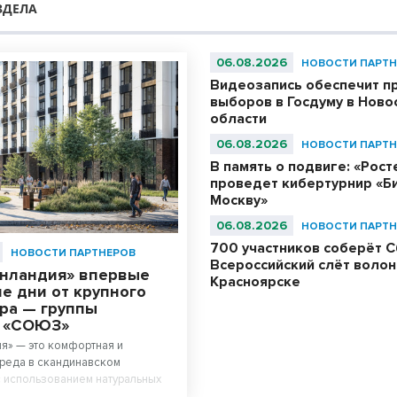
ЗДЕЛА
06.08.2026
НОВОСТИ ПАРТН
Видеозапись обеспечит п
выборов в Госдуму в Ново
области
06.08.2026
НОВОСТИ ПАРТН
В память о подвиге: «Рос
проведет кибертурнир «Би
Москву»
06.08.2026
НОВОСТИ ПАРТН
700 участников соберёт С
НОВОСТИ ПАРТНЕРОВ
Всероссийский слёт волон
енландия» впервые
Красноярске
е дни от крупного
ра — группы
й «СОЮЗ»
я» — это комфортная и
реда в скандинавском
 использованием натуральных