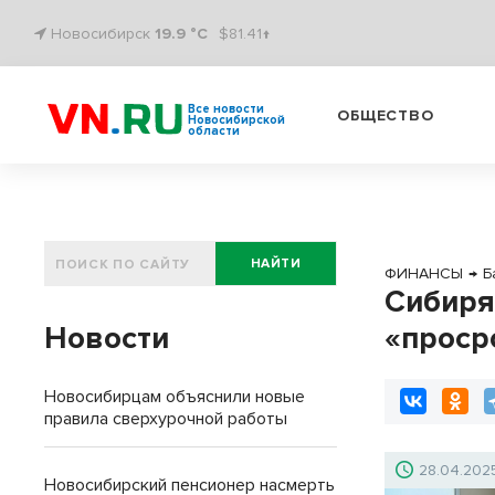
Новосибирск
19.9 °C
$81.41↑
Все новости
ОБЩЕСТВО
Новосибирской
области
НАЙТИ
ФИНАНСЫ
→
Б
Сибиря
Новости
«проср
Новосибирцам объяснили новые
правила сверхурочной работы
28.04.202
Новосибирский пенсионер насмерть