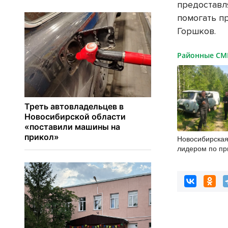
предоставл
помогать п
Горшков.
Районные С
Новосибирская
лидером по п
в природоохра