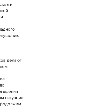
сква и
нной
и.
падного
допущению
ков делают
вом.
лее
ию
огашения
ом ситуация
 продолжим