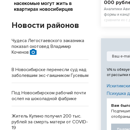
000 рубл
Аналитики Ави
формы и канцт
сравнили их с
Новости районов
подсчитали, в
ребенка в шко
одежда на рес
Чудеса Легостаевского заказника
дешевле новой
показал охотовед Владимир
Коченов
В Новосибирске перенесли суд над
VN.ru обязуе
заболевшим экс-гаишником Гусевым
от рассылки
Искитимски
Под Новосибирском рабочий почти
Психушка д
ослеп на шоколадной фабрике
Вам был
Подпишит
Житель Купино получил 200 тыс.
отобраны
рублей за смерть матери от COVID-
19
Подпис