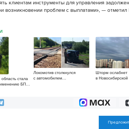
ять клиентам инструменты для управления задолже
ри возникновении проблем с выплатами», — отметил
МИ
Локомотив столкнулся
Шторм ослабнет
с автомобилем
в Новосибирской
 область стала
в Новосибирской области
7 августа
рименению БПЛА
нном контроле
Предложит