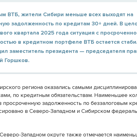
ым ВТБ, жители Сибири меньше всех выходят на
ную задолженность по кредитам 30+ дней. В цел
вого квартала 2025 года ситуация с просроченн
остью в кредитном портфеле ВТБ остается стаби
щил заместитель президента — председателя пр
й Горшков.
ирского региона оказались самыми дисциплиниров
ами, по кредитным обязательствам. Наименьшее ко
в просроченную задолженность по беззалоговым кр
сировано в Северо-Западном и Сибирском федерал
 Северо-Западном округе также отмечается наимень