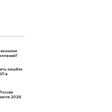
законном
оплений?
ить кешбэк
БП в
России
 июля 2026