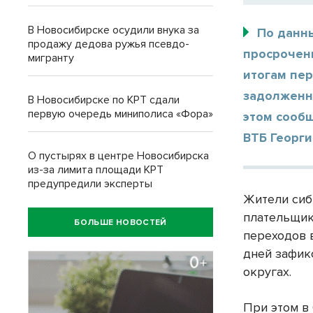
В Новосибирске осудили внука за
По данн
продажу дедова ружья псевдо-
просрочен
мигранту
итогам пер
задолженн
В Новосибирске по КРТ сдали
первую очередь миниполиса «Фора»
этом сооб
ВТБ Георги
О пустырях в центре Новосибирска
из-за лимита площади КРТ
предупредили эксперты
Жители сиб
плательщик
БОЛЬШЕ НОВОСТЕЙ
переходов 
дней зафик
округах.
При этом в