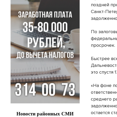
поздней пр
Санкт-Пете
задолженно
По залогов
федеральны
просрочек.
Быстрее вс
Дальневост
это спустя 
«На фоне п
ответствен
среднего р
задолженно
остается с