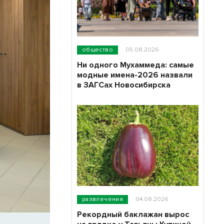
общество
05.08.2026
Ни одного Мухаммеда: самые
модные имена-2026 назвали
в ЗАГСах Новосибирска
развлечения
04.08.2026
Рекордный баклажан вырос