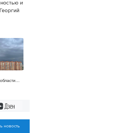
нностью и
 Георгий
 области
Дзен
ь новость