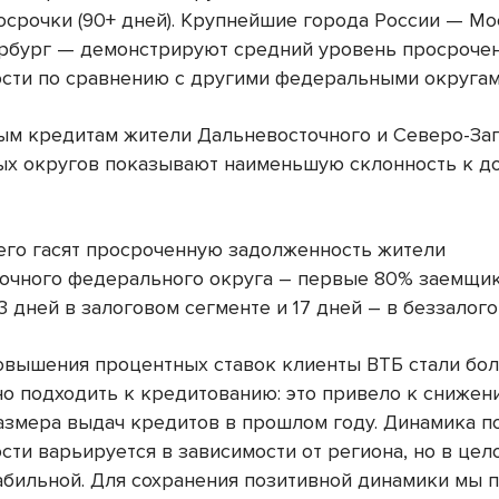
осрочки (90+ дней). Крупнейшие города России — Мо
рбург — демонстрируют средний уровень просроче
сти по сравнению с другими федеральными округам
ым кредитам жители Дальневосточного и Северо-За
х округов показывают наименьшую склонность к 
его гасят просроченную задолженность жители
очного федерального округа – первые 80% заемщи
13 дней в залоговом сегменте и 17 дней – в беззалого
овышения процентных ставок клиенты ВТБ стали бо
но подходить к кредитованию: это привело к снижен
азмера выдач кредитов в прошлом году. Динамика п
сти варьируется в зависимости от региона, но в цел
табильной. Для сохранения позитивной динамики мы