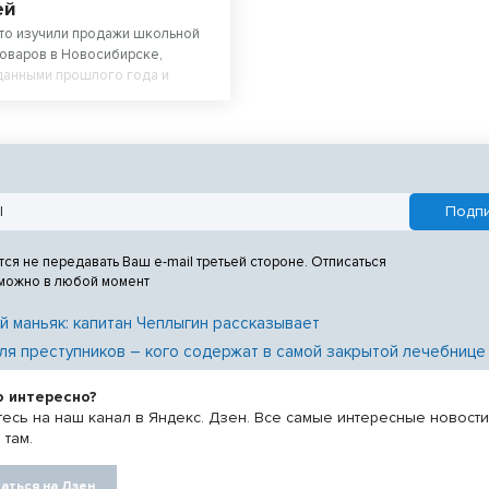
ей
то изучили продажи школьной
оваров в Новосибирске,
 данными прошлого года и
о сколько обойдется собрать
лу. Оказалось, что школьная
ейле* в среднем стоит на треть
, а канцтовары — в два раза.
тся не передавать Ваш e-mail третьей стороне. Отписаться
 можно в любой момент
й маньяк: капитан Чеплыгин рассказывает
ля преступников – кого содержат в самой закрытой лечебнице
о интересно?
есь на наш канал в Яндекс. Дзен. Все самые интересные новост
 там.
аться на Дзен