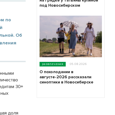
на грядке у Татьяны Купиной
под Новосибирском
ом по
ой
льной. Об
авления
развлечения
05.08.2026
О похолодании в
анными
августе-2026 рассказали
личество
синоптики в Новосибирске
едитам 30+
ьных
шая доля