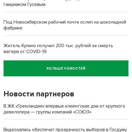
гаишником Гусевым
Под Новосибирском рабочий почти ослеп на шоколадной
фабрике
Житель Купино получил 200 тыс. рублей за смерть
матери от COVID-19
БОЛЬШЕ НОВОСТЕЙ
Новосибирский суд наказал водителя за смерть
пенсионерки на вокзале
Новости партнеров
«Мы живём на пастбище!»: в новосибирском селе лошади
терроризируют жителей
В ЖК «Гренландия» впервые клиентские дни от крупного
девелопера — группы компаний «СОЮЗ»
Инвалид получил условный срок за избиение врачей
протезом под Новосибирском
Видеозапись обеспечит прозрачность выборов в Госдуму