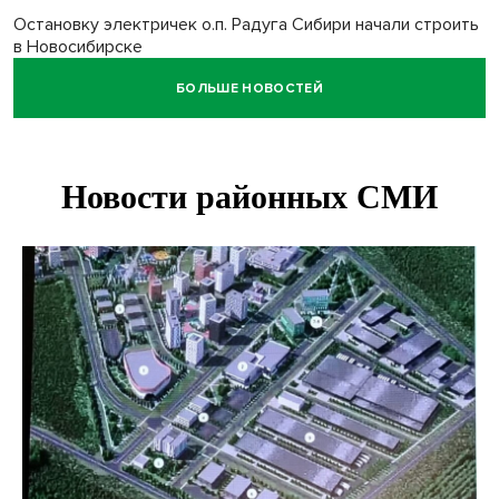
Остановку электричек о.п. Радуга Сибири начали строить
в Новосибирске
БОЛЬШЕ НОВОСТЕЙ
Транспортная прокуратура проверит S7 после инцидента
в аэропорту Норильска
500 литров ухи сварили новосибирцам на
Бугринском пляже
Под Новосибирском двое пострадали в ДТП с
перевернувшейся «ГАЗелью»
Легендарный хоккеист Тарасенко вернулся к брату в
Новосибирск