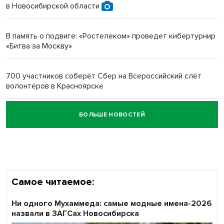
в Новосибирской области
Новосибирский преподаватель с женой вошли в топ-16
многодетных в России
В память о подвиге: «Ростелеком» проведет кибертурнир
«Битва за Москву»
Обновлённое отделение ВТБ открылось в Искитиме
700 участников соберёт Сбер на Всероссийский слёт
волонтёров в Красноярске
БОЛЬШЕ НОВОСТЕЙ
Честный выбор: видеонаблюдение обеспечит
объективность результатов ЕДГ в Новосибирской
области
Самое читаемое:
Ни одного Мухаммеда: самые модные имена-2026
назвали в ЗАГСах Новосибирска