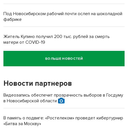
Под Новосибирском рабочий почти ослеп на шоколадной
фабрике
Житель Купино получил 200 тыс. рублей за смерть
матери от COVID-19
БОЛЬШЕ НОВОСТЕЙ
Новосибирский суд наказал водителя за смерть
пенсионерки на вокзале
Новости партнеров
«Мы живём на пастбище!»: в новосибирском селе лошади
терроризируют жителей
Видеозапись обеспечит прозрачность выборов в Госдуму
в Новосибирской области
Инвалид получил условный срок за избиение врачей
протезом под Новосибирском
В память о подвиге: «Ростелеком» проведет кибертурнир
«Битва за Москву»