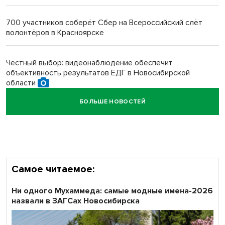
Новосибирский преподаватель с женой вошли в топ-16
многодетных в России
700 участников соберёт Сбер на Всероссийский слёт
волонтёров в Красноярске
Обновлённое отделение ВТБ открылось в Искитиме
Честный выбор: видеонаблюдение обеспечит
объективность результатов ЕДГ в Новосибирской
области
БОЛЬШЕ НОВОСТЕЙ
Кибертанки пошли в бой: «Ростелеком» объявляет
участников «Битвы заводов» от Новосибирской
области
Самое читаемое:
Ни одного Мухаммеда: самые модные имена-2026
назвали в ЗАГСах Новосибирска