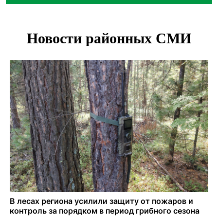
«Мамкиных грабителей» задержали за кражу с
пистолетом в Новосибирске
Царь-томат из Новосибирска побил рекорд России по
весу в 3 кг
В Новосибирской области начинается второй пик
активности клещей
Новосибирских дачников призвали накормить животных в
зоопарке