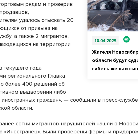
торговым рядам и проверив
продавцов,
ителям удалось отыскать 20
яющихся от призыва на
жбу, а также 2 мигрантов,
10.04.2025
находящихся на территории
Жителя Новосиби
области будут суд
а текущего года
гибель жены и сын
ми регионального Главка
о более 400 решений об
тивном выдворении либо
 иностранных граждан», — сообщили в пресс-служб
кой области.
ранее сотни мигрантов-нарушителей нашли в Новос
а «Иностранец». Были проверены фермы и придоро