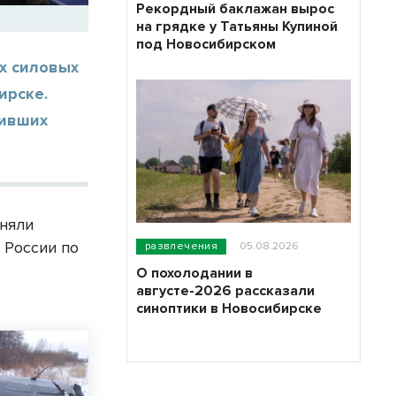
Рекордный баклажан вырос
на грядке у Татьяны Купиной
под Новосибирском
х силовых
ирске.
чивших
иняли
 России по
развлечения
05.08.2026
О похолодании в
августе-2026 рассказали
синоптики в Новосибирске