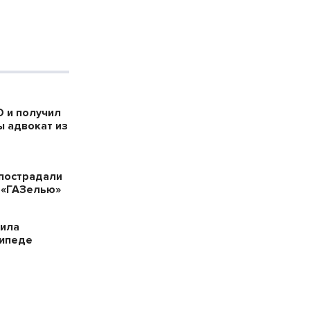
 и получил
ы адвокат из
пострадали
 «ГАЗелью»
била
сипеде