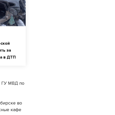
рской
ить за
а в ДТП
е ГУ МВД по
ибирске во
жные кафе