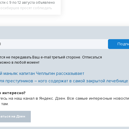
ти с 9 по 12 августа объявлено
восибирцев просят соблюдать
ности.
тся не передавать Ваш e-mail третьей стороне. Отписаться
 можно в любой момент
й маньяк: капитан Чеплыгин рассказывает
ля преступников – кого содержат в самой закрытой лечебнице
о интересно?
есь на наш канал в Яндекс. Дзен. Все самые интересные новост
 там.
аться на Дзен