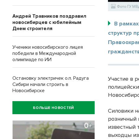
Фото ГУ МВ
Андрей Травников поздравил
новосибирцев с юбилейным
В рамка
Днем строителя
структур 
Правоохра
Ученики новосибирского лицея
гражданств
победили в Международной
олимпиаде по ИИ
Остановку электричек о.п. Радуга
Участие в 
Сибири начали строить в
полицейски
Новосибирске
Новосибирс
БОЛЬШЕ НОВОСТЕЙ
Силовики н
розничный 
известный т
выходцы из