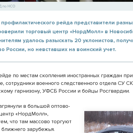
Д по НСО
х профилактического рейда представители разны
проверили торговый центр «НордМолл» в Новосиб
нителям удалось разыскать 20 уклонистов, полу
о России, но невставших на воинский учет.
рейде по местам скопления иностранных граждан пр
е, сотрудники военного следственного отдела СУ СК
кому гарнизону, УФСБ России и бойцы Росгвардии.
агрянули в большой оптово-
центр «НордМолл»,
ем, что там массово торгуют
 ближнего зарубежья.