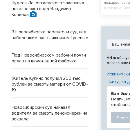
Чудеса Легостаевского заказника
пожароопаснос
показал охотовед Владимир
в регионе. Но
меры безопас
Коченов
В Новосибирске перенесли суд над
заболевшим экс-гаишником Гусевым
Под Новосибирском рабочий почти
VN.ru обязуе
ослеп на шоколадной фабрике
от рассылки
Искитимски
Житель Купино получил 200 тыс.
Психушка д
рублей за смерть матери от COVID-
19
Вам был
Подпишит
отобраны
Новосибирский суд наказал
водителя за смерть пенсионерки на
Подпис
вокзале