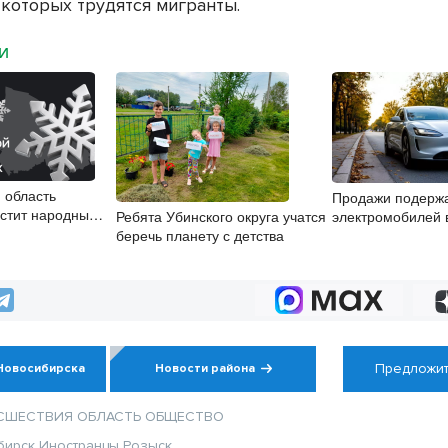
 которых трудятся мигранты.
МИ
 область
Продажи подерж
стит народные
Ребята Убинского округа учатся
электромобилей 
беречь планету с детства
Новосибирской об
второй месяц
Предложит
Новосибирска
Новости района
СШЕСТВИЯ
ОБЛАСТЬ
ОБЩЕСТВО
бирск
Иностранцы
Розыск