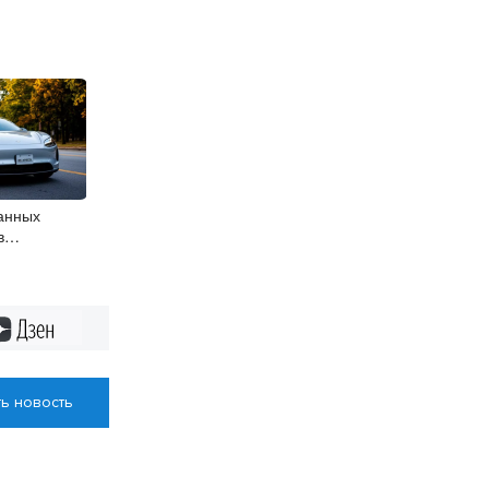
анных
в
ласти растут
Дзен
ь новость