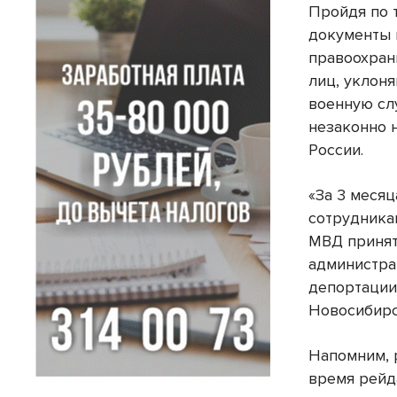
Пройдя по 
документы 
правоохран
лиц, уклон
военную слу
незаконно 
России.
«За 3 месяц
сотрудника
МВД принят
администра
депортации
Новосибирс
Напомним, 
время рейд