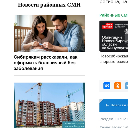
региона, на
Районные С
Новосибирская
впервые разме
облигации
Новости 
Раздел:
ПРОИ
Темы:
Новоси