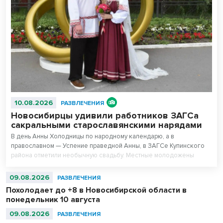
10.08.2026
РАЗВЛЕЧЕНИЯ
Новосибирцы удивили работников ЗАГСа
сакральными старославянскими нарядами
В день Анны Холодницы по народному календарю, а в
православном — Успение праведной Анны, в ЗАГСе Купинского
района отметили необычную свадьбу. Местные молодожены
Никита Сагайдак и Эльвира Пучкова пришли на собственное
бракосочетание в старославянских нарядах — удивленные
09.08.2026
РАЗВЛЕЧЕНИЯ
специалисты районного ЗАГС заключили брак в древнерусском
Похолодает до +8 в Новосибирской области в
стиле.
понедельник 10 августа
09.08.2026
РАЗВЛЕЧЕНИЯ