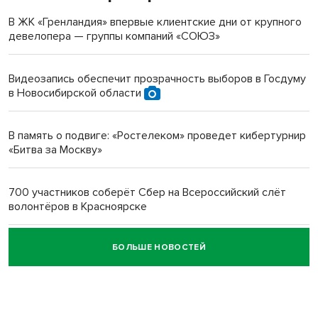
терроризируют жителей
В ЖК «Гренландия» впервые клиентские дни от крупного
девелопера — группы компаний «СОЮЗ»
Инвалид получил условный срок за избиение врачей
протезом под Новосибирском
Видеозапись обеспечит прозрачность выборов в Госдуму
в Новосибирской области
Новосибирский преподаватель с женой вошли в топ-16
многодетных в России
В память о подвиге: «Ростелеком» проведет кибертурнир
«Битва за Москву»
Обновлённое отделение ВТБ открылось в Искитиме
700 участников соберёт Сбер на Всероссийский слёт
волонтёров в Красноярске
БОЛЬШЕ НОВОСТЕЙ
Честный выбор: видеонаблюдение обеспечит
объективность результатов ЕДГ в Новосибирской
области