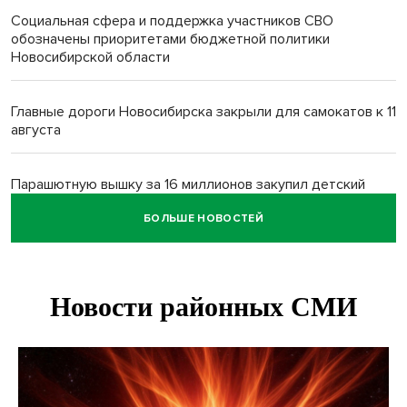
Социальная сфера и поддержка участников СВО
обозначены приоритетами бюджетной политики
Новосибирской области
Главные дороги Новосибирска закрыли для самокатов к 11
августа
Парашютную вышку за 16 миллионов закупил детский
лагерь под Новосибирском
БОЛЬШЕ НОВОСТЕЙ
Заборы на площади Маркса сносят для новой зоны
отдыха в Новосибирске
Глава сельсовета Игорь Конах утонул у острова в
Новосибирском водохранилище
Сибирские пенсионеры накопили в банках рекордные 4,2