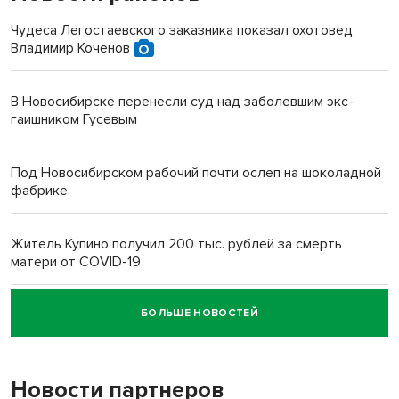
Чудеса Легостаевского заказника показал охотовед
Владимир Коченов
В Новосибирске перенесли суд над заболевшим экс-
гаишником Гусевым
Под Новосибирском рабочий почти ослеп на шоколадной
фабрике
Житель Купино получил 200 тыс. рублей за смерть
матери от COVID-19
БОЛЬШЕ НОВОСТЕЙ
Новосибирский суд наказал водителя за смерть
пенсионерки на вокзале
Новости партнеров
«Мы живём на пастбище!»: в новосибирском селе лошади