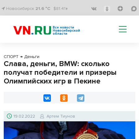
Новосибирск
21.6 °C
$81.41↑
Все новости
Новосибирской
области
СПОРТ
→
Деньги
Слава, деньги, BMW: сколько
получат победители и призеры
Олимпийских игр в Пекине
19.02.2022
Артем Тиунов