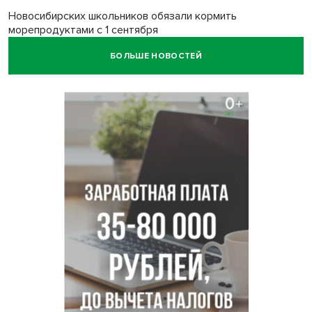
Новосибирских школьников обязали кормить
морепродуктами с 1 сентября
БОЛЬШЕ НОВОСТЕЙ
Июль-2026 вошел в топ-6 самых жарких за все время
метеонаблюдений в Новосибирске
Секрет при выборе макарон раскрыла новосибирцам
эксперт Ольга Широкова
Перец-змея вырос в огороде жительницы
Каргата
Полная программа празднования Дня физкультурника
опубликована в Новосибирске