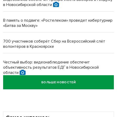
в Новосибирской области
Инвалид получил условный срок за избиение врачей
протезом под Новосибирском
В память о подвиге: «Ростелеком» проведет кибертурнир
«Битва за Москву»
Новосибирский преподаватель с женой вошли в топ-16
многодетных в России
700 участников соберёт Сбер на Всероссийский слёт
волонтёров в Красноярске
Обновлённое отделение ВТБ открылось в Искитиме
Честный выбор: видеонаблюдение обеспечит
объективность результатов ЕДГ в Новосибирской
области
БОЛЬШЕ НОВОСТЕЙ
Кибертанки пошли в бой: «Ростелеком» объявляет
участников «Битвы заводов» от Новосибирской
области