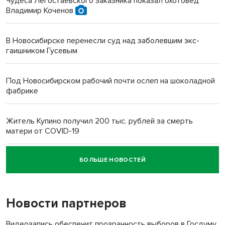
Чудеса Легостаевского заказника показал охотовед
Владимир Коченов
В Новосибирске перенесли суд над заболевшим экс-
гаишником Гусевым
Под Новосибирском рабочий почти ослеп на шоколадной
фабрике
Житель Купино получил 200 тыс. рублей за смерть
матери от COVID-19
БОЛЬШЕ НОВОСТЕЙ
Новосибирский суд наказал водителя за смерть
пенсионерки на вокзале
Новости партнеров
«Мы живём на пастбище!»: в новосибирском селе лошади
терроризируют жителей
Видеозапись обеспечит прозрачность выборов в Госдуму