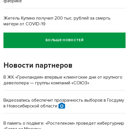
фабрике
Житель Купино получил 200 тыс. рублей за смерть
матери от COVID-19
БОЛЬШЕ НОВОСТЕЙ
Новосибирский суд наказал водителя за смерть
пенсионерки на вокзале
Новости партнеров
«Мы живём на пастбище!»: в новосибирском селе лошади
терроризируют жителей
В ЖК «Гренландия» впервые клиентские дни от крупного
девелопера — группы компаний «СОЮЗ»
Инвалид получил условный срок за избиение врачей
протезом под Новосибирском
Видеозапись обеспечит прозрачность выборов в Госдуму
в Новосибирской области
Новосибирский преподаватель с женой вошли в топ-16
многодетных в России
В память о подвиге: «Ростелеком» проведет кибертурнир
«Битва за Москву»