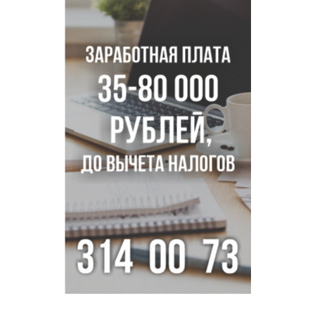
обозначены приоритетами бюджетной политики
Новосибирской области
Главные дороги Новосибирска закрыли для самокатов к 11
августа
Парашютную вышку за 16 миллионов закупил детский
лагерь под Новосибирском