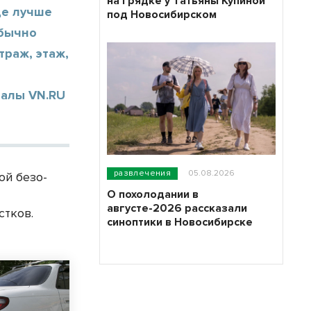
на грядке у Татьяны Купиной
де лучше
под Новосибирском
обычно
раж, этаж,
иалы VN.RU
развлечения
05.08.2026
ой безо­
О похолодании в
августе-2026 рассказали
стков.
синоптики в Новосибирске