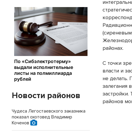
интегральн
стратегиче
корреспон­
Радиационн
(сиреневым 
Железнодор
районах.
С точки зр
власти и за
не делать.
залегания 
Новости районов
застройки. 
районов мог
Чудеса Легостаевского заказника
показал охотовед Владимир
Коченов