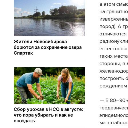
в этом смыс
на гранитн
изверженны
пород). А г
отличаютс
радионукли
естественн
таких мест
стороны, в
железнодор
построить 
рождением 
— В 80–90-
геодезичес
эпидемиоло
масштабные