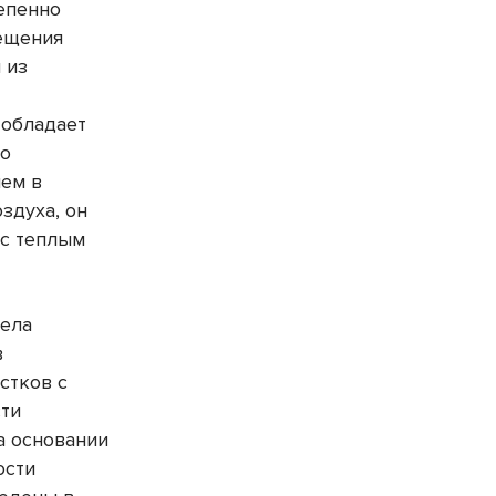
тепенно
мещения
 из
 обладает
го
чем в
здуха, он
 с теплым
дела
в
стков с
сти
а основании
ости