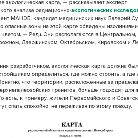
ая экологическая карта, — рассказывает эксперт
ского анализа радиационно-
экологических исслед
дент МАНЭБ, кандидат медицинских наук Валерий Су
о опасные зоны на этой карте обведены изолиниями
цветом. — Ред.). Они располагаются в Центральном,
ожном, Дзержинском, Октябрьском, Кировском и Л
ения разработчиков, экологическая карта должна бы
стройщикам определиться, где можно строить, а где 
 Понятно, что территории, расположенные за предел
верхнепалеозойских гранитов, больше подходят для 
То есть, к примеру, жители Первомайского и Советс
ут спать спокойно, не переживая по этому поводу.