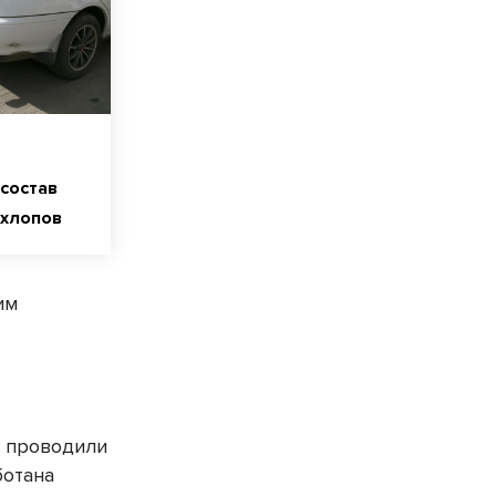
состав
хлопов
им
» проводили
ботана