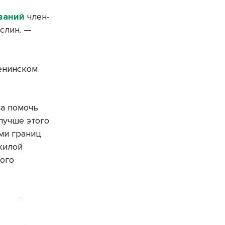
ований
член-
слин. —
енинском
ла помочь
лучше этого
ами границ
жилой
кого