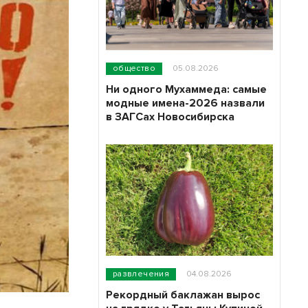
общество
05.08.2026
Ни одного Мухаммеда: самые
модные имена-2026 назвали
в ЗАГСах Новосибирска
развлечения
04.08.2026
Рекордный баклажан вырос