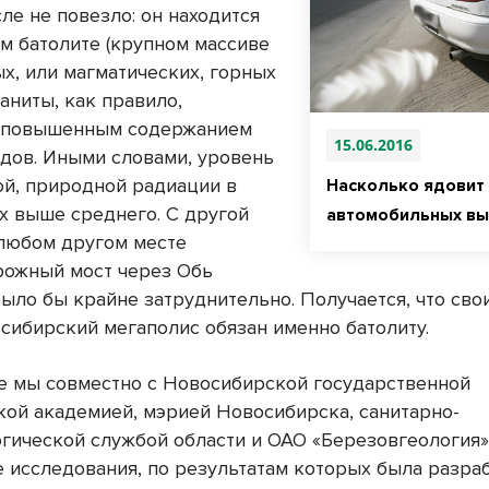
ле не повезло: он находится
ом батолите (крупном массиве
х, или магматических, горных
раниты, как правило,
я повышенным содержанием
15.06.2016
дов. Иными словами, уровень
ой, природной радиации в
Насколько ядовит 
ах выше среднего. С другой
автомобильных вы
 любом другом месте
ожный мост через Обь
было бы крайне затруднительно. Получается, что сво
сибирский мегаполис обязан именно батолиту.
е мы совместно с Новосибирской государственной
кой академией, мэрией Новосибирска, санитарно-
гической службой области и ОАО «Березовгеология
 исследования, по результатам которых была разра