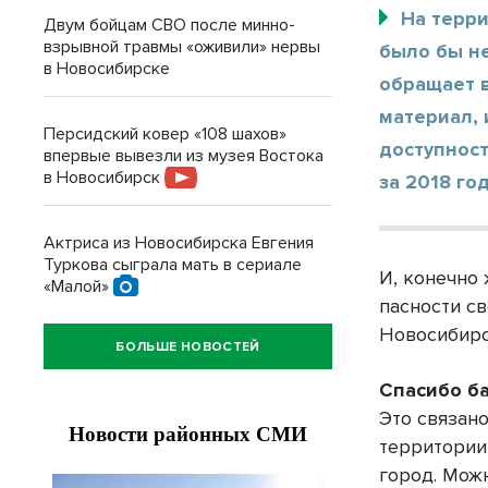
На терри
Двум бойцам СВО после минно-
взрывной травмы «оживили» нервы
было бы не
в Новосибирске
обращает 
материал, 
Персидский ковер «108 шахов»
доступнос
впервые вывезли из музея Востока
в Новосибирск
за 2018 год
Актриса из Новосибирска Евгения
Туркова сыграла мать в сериале
И, конечно 
«Малой»
пасности с
Новосибирс
БОЛЬШЕ НОВОСТЕЙ
Спасибо б
Это связан
территории
город. Мож