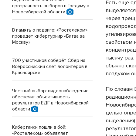
Есть еще од
прозрачность выборов в Госдуму в
выделяется
Новосибирской области
через трещ
водопровод
В память о подвиге: «Ростелеком»
утилизирова
проведет кибертурнир «Битва за
свойством 
Москву»
концентрац
тысячу раз
700 участников соберёт Сбер на
обычно ска
Всероссийский слёт волонтёров в
Красноярске
воздухом о
По словам 
Честный выбор: видеонаблюдение
радиационн
обеспечит объективность
результатов ЕДГ в Новосибирской
Новосибирс
области
целью опре
выделения)
Кибертанки пошли в бой:
результато
«Ростелеком» объявляет