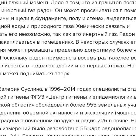
ин важный момент. Дело в том, что из гранитов пос
 инертный газ радон. Он может просачиваться в по
ины и щели в фундаменте, полу и стенах, выделяться
ной воды и природного газа. Химически связать и
ть его невозможно, так как это инертный газ. Радон
накапливаться в помещениях. В некоторых случаях е
ия может превышать предельно допустимую более 
. Поскольку радон примерно в восемь раз тяжелее во
пливается в подвалах зданий и на первых этажах. Но
н может подниматься вверх.
Валерия Суслина, в 1996–2014 годах специалисты от
ой гигиены ФГУЗ «Центр гигиены и эпидемиологии 
кой области» обследовали более 955 земельных уча
деления объемной активности и эксхаляции (мощно
 радона в почвенном воздухе и радия-226 в почве. Н
в измерений было разработано 55 карт радоноопасн