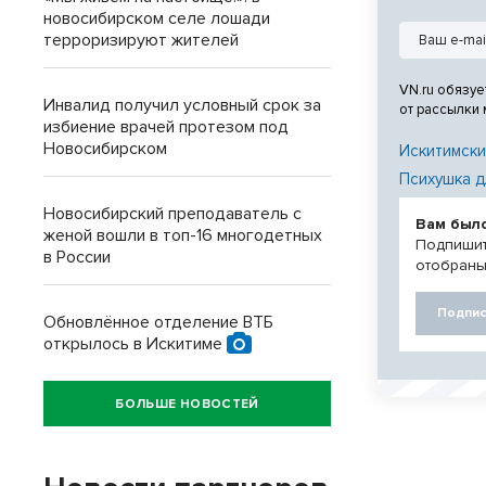
новосибирском селе лошади
терроризируют жителей
VN.ru обязуе
Инвалид получил условный срок за
от рассылки
избиение врачей протезом под
Новосибирском
Искитимски
Психушка д
Новосибирский преподаватель с
Вам был
женой вошли в топ-16 многодетных
Подпишит
в России
отобраны
Подпис
Обновлённое отделение ВТБ
открылось в Искитиме
БОЛЬШЕ НОВОСТЕЙ