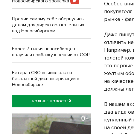
Новосибирского зоопарка
Особое вни
покупателя
Премии самому себе обернулись
рынке - фа
делом для директора котельных
под Новосибирском
Даже пишутс
отличить н
Более 7 тысяч новосибирцев
Например, 
получили прибавку к пенсии от СФР
толстой ко
это первые 
Ветеран СВО выявил рак на
желтым обо
бесплатной диспансеризации в
на качеств
Новосибирске
должны лег
БОЛЬШЕ НОВОСТЕЙ
В нашем эк
два вида о
купленный 
на своей да