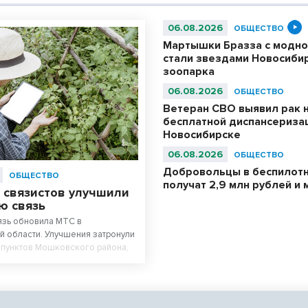
06.08.2026
ОБЩЕСТВО
Мартышки Бразза с модно
стали звездами Новосиби
зоопарка
06.08.2026
ОБЩЕСТВО
Ветеран СВО выявил рак 
бесплатной диспансериза
Новосибирске
06.08.2026
ОБЩЕСТВО
Добровольцы в беспилотн
ОБЩЕСТВО
получат 2,9 млн рублей и 
 связистов улучшили
ю связь
язь обновила МТС в
 области. Улучшения затронули
 пунктов Мошковского района,
ок Радуга, известный как
стов.