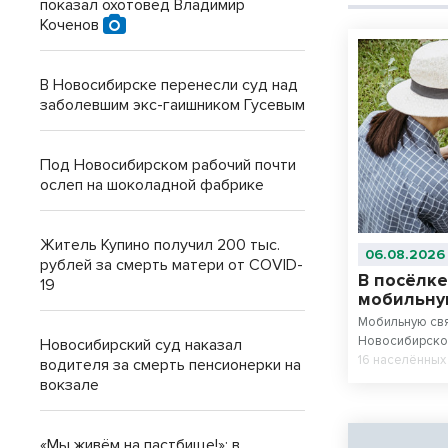
показал охотовед Владимир
Коченов
В Новосибирске перенесли суд над
заболевшим экс-гаишником Гусевым
Под Новосибирском рабочий почти
ослеп на шоколадной фабрике
Житель Купино получил 200 тыс.
06.08.2026
рублей за смерть матери от COVID-
В посёлке
19
мобильну
Мобильную св
Новосибирской
Новосибирский суд наказал
16 населённых
водителя за смерть пенсионерки на
включая посёл
вокзале
посёлок связи
«Мы живём на пастбище!»: в