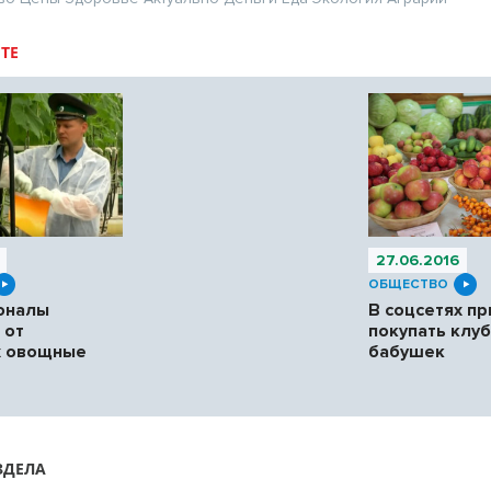
ТЕ
27.06.2016
ОБЩЕСТВО
оналы
В соцсетях п
 от
покупать клуб
х овощные
бабушек
ЗДЕЛА