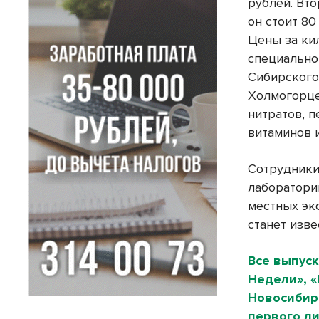
рублей. Вто
он стоит 8
Цены за кил
специально
Сибирского
Холмогорце
нитратов, 
витаминов 
Сотрудники
лаборатории
местных эк
станет изве
Все выпуск
Недели», 
Новосибирс
первого ли