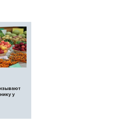
ризывают
нику у