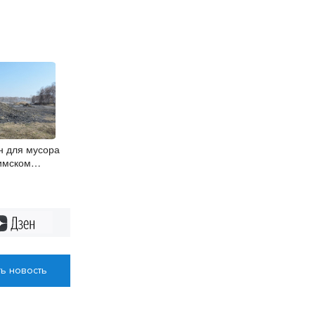
н для мусора
тимском
Дзен
ь новость