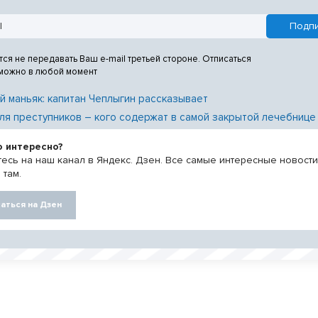
тся не передавать Ваш e-mail третьей стороне. Отписаться
 можно в любой момент
й маньяк: капитан Чеплыгин рассказывает
ля преступников – кого содержат в самой закрытой лечебнице
о интересно?
есь на наш канал в Яндекс. Дзен. Все самые интересные новост
 там.
аться на Дзен