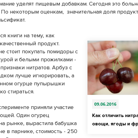
мание уделят пищевым добавкам. Сегодня это больн
. По некоторым оценкам,
значительная доля продукт
льсификат.
я книги на тему, как
екачественный продукт.
не стоит покупать помидоры с
журой и белыми прожилками -
признаки нитратов. Арбуз с
дком лучше игнорировать, а
енном огурце пупырышки
ко стираться.
09.06.2016
сперименте приняли участие
вощей. Один огурец
Как отличить нитр
на рынке, вырастила бабушка
овощи, ягоды и ф
че в парнике, стоимость - 250