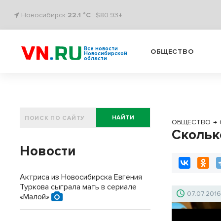
Новосибирск
22.1 °C
$80.93↓
Все новости
ОБЩЕСТВО
Новосибирской
области
НАЙТИ
ОБЩЕСТВО
→
Скольк
Новости
Актриса из Новосибирска Евгения
Туркова сыграла мать в сериале
07.07.201
«Малой»