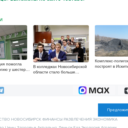
МИ
Комплекс-полиго
ия помогла
построят в Иски
В колледжах Новосибирской
огию у шестерых
районе
области стало больше
е 65 лет
бюджетных мест
Предложит
СТВО
НОВОСИБИРСК
ФИНАНСЫ
РАЗВЛЕЧЕНИЯ
ЭКОНОМИКА
во
Цены
Здоровье
Актуально
Деньги
Еда
Экология
Аграрии