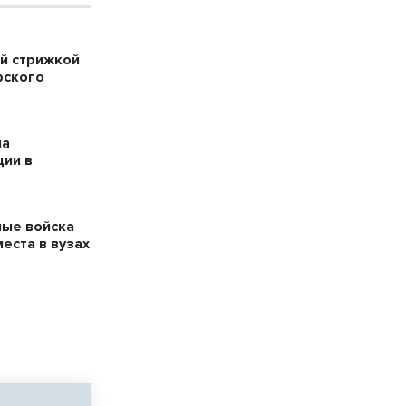
й стрижкой
рского
на
ции в
ые войска
места в вузах