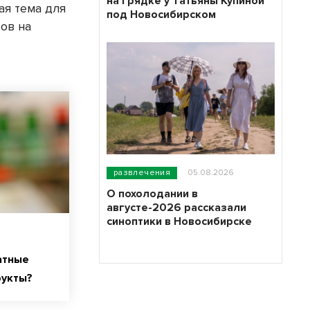
на грядке у Татьяны Купиной
ая тема для
под Новосибирском
ов на
развлечения
05.08.2026
О похолодании в
августе-2026 рассказали
синоптики в Новосибирске
атные
рукты?