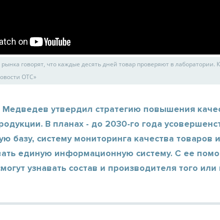
рынка говорят, что каждые десять дней товар проверяют в лаборатории. 
овости ОТС»
 Медведев утвердил стратегию повышения каче
одукции. В планах - до 2030-го года усовершенс
ю базу, систему мониторинга качества товаров 
ать единую информационную систему. С ее пом
могут узнавать состав и производителя того или