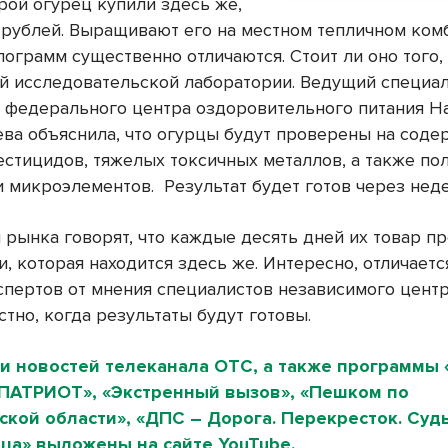
рой огурец купили здесь же,
0 рублей. Выращивают его на местном тепличном ком
ограмм существенно отличаются. Стоит ли оно того,
й исследовательской лаборатории. Ведущий специа
 федерального центра оздоровительного питания 
ва объяснила, что огурцы будут проверены на соде
пестицидов, тяжелых токсичных металлов, а также по
и микроэлементов.
Результат будет готов через нед
 рынка говорят, что каждые десять дней их товар п
, которая находится здесь же. Интересно, отличаетс
спертов от мнения специалистов независимого центр
стно, когда результаты будут готовы.
и новостей телеканала ОТС, а также программы 
«ПАТРИОТ», «Экстренный вызов», «Пешком по
кой области», «ДПС – Дорога. Перекресток. Судь
ца» выложены на сайте YouTube.