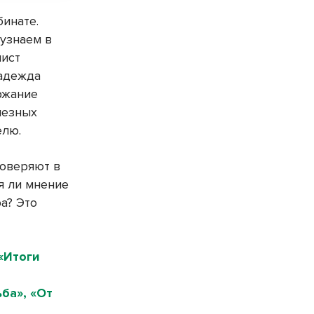
бинате.
 узнаем в
лист
Надежда
ржание
лезных
елю.
роверяют в
я ли мнение
а? Это
«Итоги
ба», «От