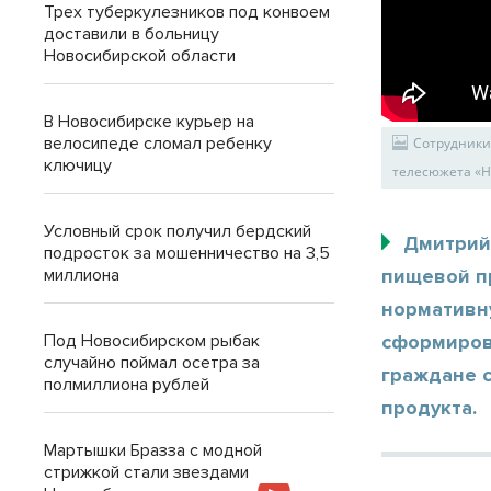
Трех туберкулезников под конвоем
доставили в больницу
Новосибирской области
В Новосибирске курьер на
велосипеде сломал ребенку
Сотрудники 
ключицу
телесюжета «Н
Условный срок получил бердский
Дмитрий
подросток за мошенничество на 3,5
миллиона
пищевой пр
нормативну
Под Новосибирском рыбак
сформиров
случайно поймал осетра за
граждане с
полмиллиона рублей
продукта.
Мартышки Бразза с модной
стрижкой стали звездами