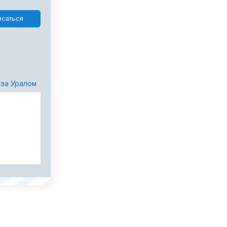
 за Уралом
и