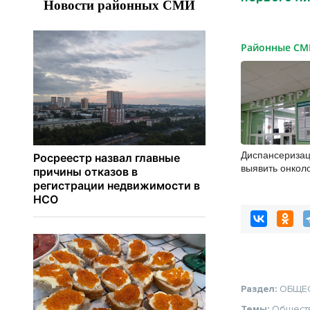
Районные С
Диспансеризац
выявить онкол
бердчан старш
Раздел:
ОБЩЕ
Темы:
Общест