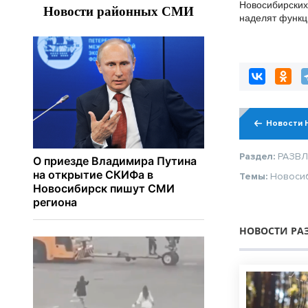
Новосибирски
наделят функ
психиатров-нар
сентября
Новости 
Раздел:
РАЗВ
Темы:
Новоси
НОВОСТИ РА