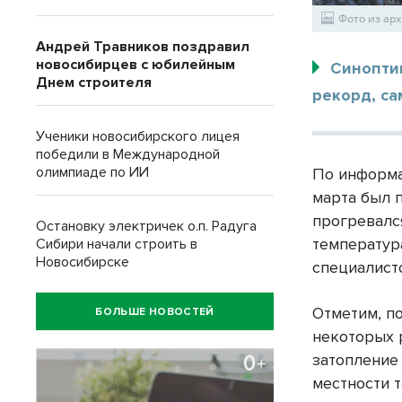
Фото из арх
Андрей Травников поздравил
новосибирцев с юбилейным
Синопти
Днем строителя
рекорд, са
Ученики новосибирского лицея
победили в Международной
олимпиаде по ИИ
По информа
марта был 
прогревался
Остановку электричек о.п. Радуга
температура
Сибири начали строить в
Новосибирске
специалист
Отметим, п
БОЛЬШЕ НОВОСТЕЙ
некоторых 
затопление
местности 