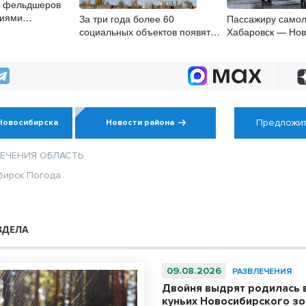
х фельдшеров
циями
За три года более 60
Пассажиру самол
кологов с 1
социальных объектов появятся
Хабаровск — Нов
в Новосибирской области
стало плохо во в
Предложит
Новосибирска
Новости района
ЛЕЧЕНИЯ
ОБЛАСТЬ
бирск
Погода
ЗДЕЛА
09.08.2026
РАЗВЛЕЧЕНИЯ
Двойня выдрят родилась 
куньих Новосибирского з