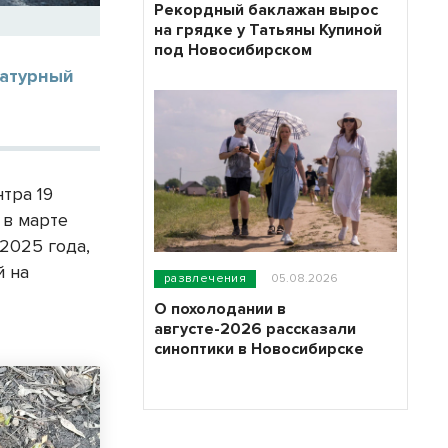
Рекордный баклажан вырос
на грядке у Татьяны Купиной
под Новосибирском
ратурный
тра 19
 в марте
 2025 года,
й на
развлечения
05.08.2026
О похолодании в
августе-2026 рассказали
синоптики в Новосибирске