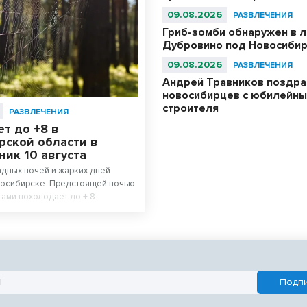
09.08.2026
РАЗВЛЕЧЕНИЯ
Гриб-зомби обнаружен в л
Дубровино под Новосиби
09.08.2026
РАЗВЛЕЧЕНИЯ
Андрей Травников поздра
новосибирцев с юбилейн
строителя
РАЗВЛЕЧЕНИЯ
т до +8 в
рской области в
ик 10 августа
дных ночей и жарких дней
восибирске. Предстоящей ночью
тами похолодает до + 8
толице региона пройдет дождь.