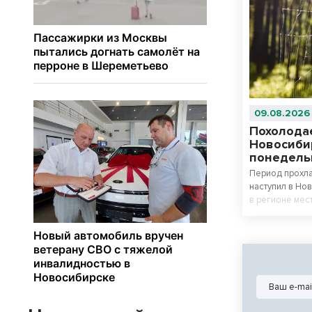
09.08.2026
Похолодае
Новосиби
понедельн
Период прохла
наступил в Но
в регионе мес
градусов, в с