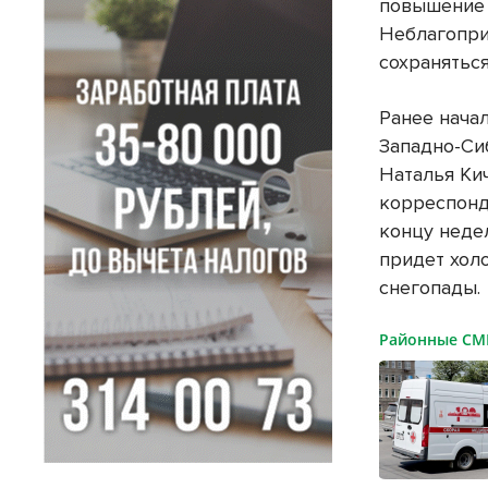
повышение 
Неблагопри
сохраняться
Ранее нача
Западно-Си
Наталья Ки
корреспонд
концу неде
придет холо
снегопады.
Районные С