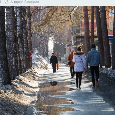
5
Андрей Волохов