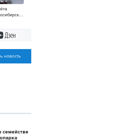
ёта
осибирск
ремя полета
Дзен
ь новость
в семействе
оопарка