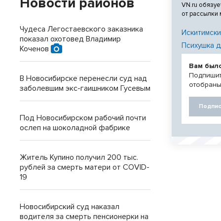
Новости районов
VN.ru обязуе
от рассылки
Чудеса Легостаевского заказника
Искитимски
показал охотовед Владимир
Психушка д
Коченов
Вам был
Подпишит
В Новосибирске перенесли суд над
отобраны
заболевшим экс-гаишником Гусевым
Подпис
Под Новосибирском рабочий почти
ослеп на шоколадной фабрике
Житель Купино получил 200 тыс.
рублей за смерть матери от COVID-
19
Новосибирский суд наказал
водителя за смерть пенсионерки на