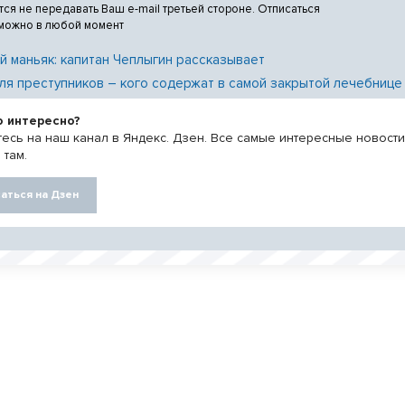
тся не передавать Ваш e-mail третьей стороне. Отписаться
 можно в любой момент
й маньяк: капитан Чеплыгин рассказывает
ля преступников – кого содержат в самой закрытой лечебнице
о интересно?
есь на наш канал в Яндекс. Дзен. Все самые интересные новост
 там.
аться на Дзен