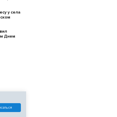
есу у села
рском
вил
ым Днем