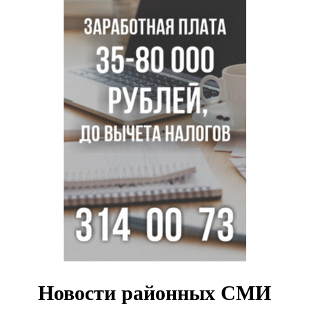
В Новосибирске по КРТ сдали первую очередь
миниполиса «Фора»
О пустырях в центре Новосибирска из-за лимита
площади КРТ предупредили эксперты