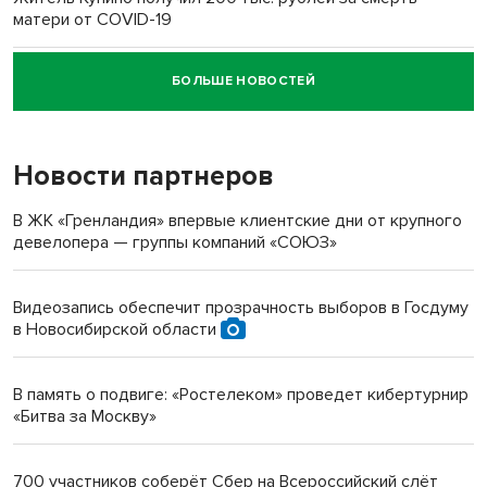
матери от COVID-19
БОЛЬШЕ НОВОСТЕЙ
Новосибирский суд наказал водителя за смерть
пенсионерки на вокзале
Новости партнеров
«Мы живём на пастбище!»: в новосибирском селе лошади
терроризируют жителей
В ЖК «Гренландия» впервые клиентские дни от крупного
девелопера — группы компаний «СОЮЗ»
Инвалид получил условный срок за избиение врачей
протезом под Новосибирском
Видеозапись обеспечит прозрачность выборов в Госдуму
в Новосибирской области
Новосибирский преподаватель с женой вошли в топ-16
многодетных в России
В память о подвиге: «Ростелеком» проведет кибертурнир
«Битва за Москву»
Обновлённое отделение ВТБ открылось в Искитиме
700 участников соберёт Сбер на Всероссийский слёт