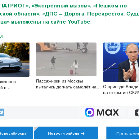
«ПАТРИОТ», «Экстренный вызов», «Пешком по
кой области», «ДПС – Дорога. Перекресток. Судь
ца» выложены на сайте YouTube.
МИ
Пассажирки из Москвы
ржанных
О приезде Влади
пытались догнать самолёт на
й в
на открытие СКИ
перроне в Шереметьево
 области растут
Новосибирск пи
региона
Предложит
Новосибирска
Новости района