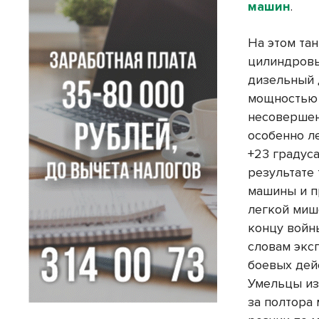
машин
.
На этом тан
цилиндров
дизельный 
мощностью 
несовершен
особенно ле
+23 градус
результате 
машины и пр
легкой миш
концу войн
словам экс
боевых дей
Умельцы из
за полтора 