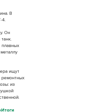
ина. В
-4.
у. Он
 танк.
о плавных
 металлу
тера ищут
в ремонтных
озы: из
пушкой
ственной.
«Итоги