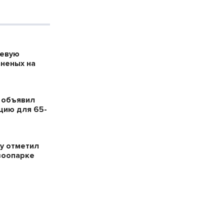
оевую
аненых на
 объявил
цию для 65-
у отметил
зоопарке