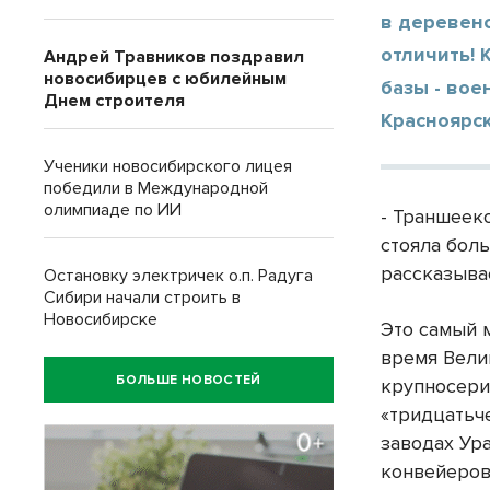
в деревенс
отличить! 
Андрей Травников поздравил
новосибирцев с юбилейным
базы - вое
Днем строителя
Красноярск
Ученики новосибирского лицея
победили в Международной
олимпиаде по ИИ
- Траншееко
стояла боль
рассказыва
Остановку электричек о.п. Радуга
Сибири начали строить в
Новосибирске
Это самый 
время Вели
БОЛЬШЕ НОВОСТЕЙ
крупносери
«тридцатьч
заводах Ура
конвейеров