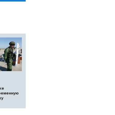
ке
ременную
ку