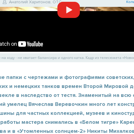
Анатолий Харитонов, ОТС
Кол
е на ходу - не хватает балансира и одного катка. Кадр из телесюжета «Нов
ые папки с чертежами и фотографиями советских
ких и немецких танков времен Второй Мировой д
екле в наследство от тестя. Знаменитый на всю 
ий умелец Вячеслав Веревочкин много лет конст
шины для частных коллекцией, музеев и киносту
работы мастера снимались в «Белом тигре» Каре
ва и в «Утомленных солнцем-2» Никиты Михалков