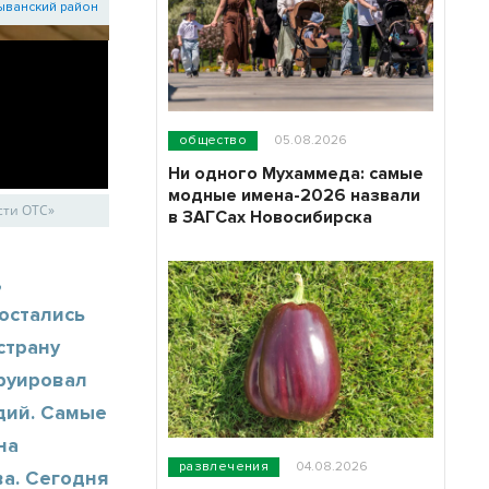
ыванский район
общество
05.08.2026
Ни одного Мухаммеда: самые
модные имена-2026 назвали
ости ОТС»
в ЗАГСах Новосибирска
,
остались
страну
руировал
дий. Самые
на
развлечения
04.08.2026
а. Сегодня