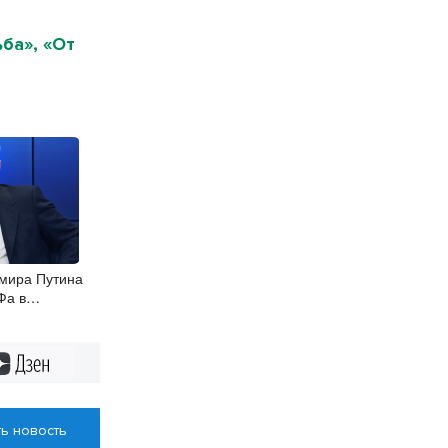
ба», «От
мира Путина
Фа в
шут СМИ
Дзен
ь новость