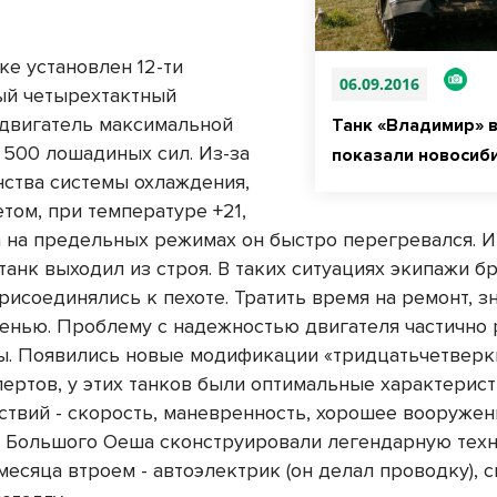
ке установлен 12-ти
06.09.2016
ый четырехтактный
двигатель максимальной
Танк «Владимир» 
500 лошадиных сил. Из-за
показали новосиб
ства системы охлаждения,
том, при температуре +21,
а на предельных режимах он быстро перегревался. И
танк выходил из строя. В таких ситуациях экипажи б
исоединялись к пехоте. Тратить время на ремонт, зн
енью. Проблему с надежностью двигателя частично
ы. Появились новые модификации «тридцатьчетверк
пертов, у этих танков были оптимальные характерис
ствий - скорость, маневренность, хорошее вооружен
 Большого Оеша сконструировали легендарную техн
месяца втроем - автоэлектрик (он делал проводку), 