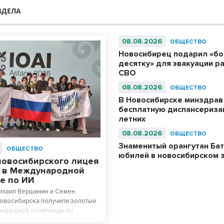
ЗДЕЛА
08.08.2026
ОБЩЕСТВО
Новосибирец подарил «б
десятку» для эвакуации р
СВО
08.08.2026
ОБЩЕСТВО
В Новосибирске минздрав
бесплатную диспансериза
летних
08.08.2026
ОБЩЕСТВО
Знаменитый орангутан Бат
ОБЩЕСТВО
юбилей в новосибирском 
новосибирского лицея
 в Международной
е по ИИ
Михаил Вершинин и Семен
Новосибирска получили золотые
народной олимпиады по
у интеллекту. Ученики лицея