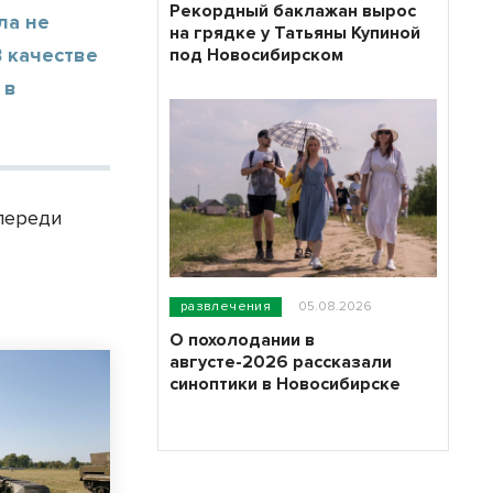
Рекордный баклажан вырос
ла не
на грядке у Татьяны Купиной
В качестве
под Новосибирском
 в
Впереди
развлечения
05.08.2026
О похолодании в
августе-2026 рассказали
синоптики в Новосибирске