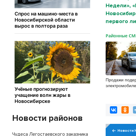
Недели», 
Новосибирс
первого ли
Районные С
Продажи поде
электромобиле
Новосибирской
второй месяц
Новости районов
Новости 
Чудеса Легостаевского заказника