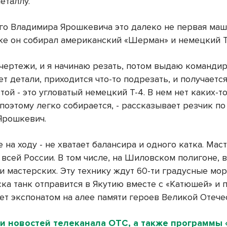
еталлу.
го Владимира Ярошкевича это далеко не первая маш
же он собирал американский «Шерман» и немецкий Т
чертежи, и я начинаю резать, потом выдаю командир
т детали, приходится что-то подрезать, и получается
ой - это угловатый немецкий Т-4. В нем нет каких-т
поэтому легко собирается, - рассказывает резчик по
Ярошкевич.
е на ходу - не хватает балансира и одного катка. Мас
 всей России. В том числе, на Шиловском полигоне, 
и мастерских. Эту технику ждут 60-ти градусные мор
ка танк отправится в Якутию вместе с «Катюшей» и 
нет экспонатом на алее памяти героев Великой Отече
и новостей телеканала ОТС, а также программы 