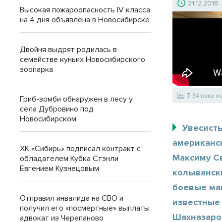
21.12.2016
Высокая пожароопасность IV класса
на 4 дня объявлена в Новосибирске
Двойня выдрят родилась в
семействе куньих Новосибирского
зоопарка
Т-34 пока н
Гриб-зомби обнаружен в лесу у
села Дубровино под
Новосибирском
Увесист
американс
ХК «Сибирь» подписал контракт с
Максиму Св
обладателем Кубка Стэнли
Евгением Кузнецовым
колыванск
боевые ма
Отправил инвалида на СВО и
известные 
получил его «посмертные» выплаты
Шахназаро
адвокат из Черепаново