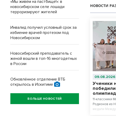
«Мы живём на пастбище!»: в
НОВОСТИ РА
новосибирском селе лошади
терроризируют жителей
Инвалид получил условный срок за
избиение врачей протезом под
Новосибирском
Новосибирский преподаватель с
женой вошли в топ-16 многодетных
в России
09.08.2026
Обновлённое отделение ВТБ
Ученики 
открылось в Искитиме
победили
олимпиад
БОЛЬШЕ НОВОСТЕЙ
11-классники 
Родионов из 
медали Между
искусственном