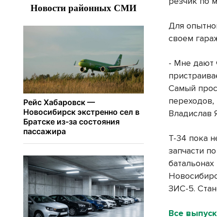
резчик по м
Для опытно
своем гара
- Мне дают 
пристраивае
Самый прост
переходов, 
Владислав 
Т-34 пока н
запчасти по
батальонах 
Новосибирс
ЗИС-5. Ста
Все выпуск