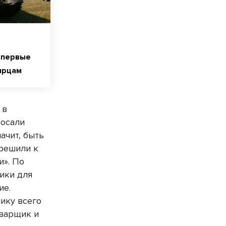
впервые
ирцам
 в
росали
ачит, быть
 решили к
и». По
тики для
ие.
ику всего
сварщик и