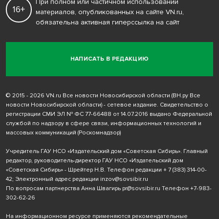
При полном или частичном использовании
16+
материалов, опубликованных на сайте VN.ru,
обязательна активная гиперссылка на сайт
НАПИСАТЬ В РЕДАКЦИЮ
© 2015 - 2026 VN.ru Все новости Новосибирской области (ВН.ру Все
новости Новосибирской области) - сетевое издание. Свидетельство о
регистрации СМИ ЭЛ № ФС 77-66488 от 14.07.2016 выдано Федеральной
службой по надзору в сфере связи, информационных технологий и
массовых коммуникаций (Роскомнадзор)
Учредитель ГАУ НСО «Издательский дом «Советская Сибирь». Главный
редактор, руководитель-директор ГАУ НСО «Издательский дом
«Советская Сибирь» - Шрейтер Н.В. Телефон редакции
+ 7 (383) 314-00-
42
; Электронный адрес редакции
inzov@sovsibir.ru
По вопросам партнерства Анна Швагирь
pr@sovsibir.ru
Телефон
+7-983-
302-62-26
На информационном ресурсе применяются рекомендательные