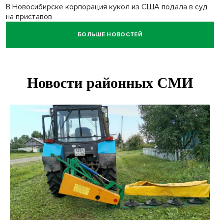
В Новосибирске корпорация кукол из США подала в суд
на приставов
БОЛЬШЕ НОВОСТЕЙ
В Новосибирске минздрав объявил бесплатную
диспансеризацию для 65-летних
В Новосибирске врачи прооперировали 25 тысяч
пациентов с катарактой
Знаменитый орангутан Бату отметил юбилей в
новосибирском зоопарке
Новосибирские хирурги спасли сердце восьмиклассницы
с донорским клапаном