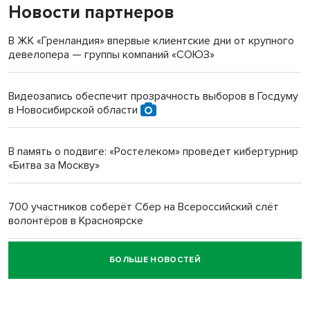
Новости партнеров
«Мы живём на пастбище!»: в новосибирском селе лошади
терроризируют жителей
В ЖК «Гренландия» впервые клиентские дни от крупного
девелопера — группы компаний «СОЮЗ»
Инвалид получил условный срок за избиение врачей
протезом под Новосибирском
Видеозапись обеспечит прозрачность выборов в Госдуму
в Новосибирской области
Новосибирский преподаватель с женой вошли в топ-16
многодетных в России
В память о подвиге: «Ростелеком» проведет кибертурнир
«Битва за Москву»
Обновлённое отделение ВТБ открылось в Искитиме
700 участников соберёт Сбер на Всероссийский слёт
волонтёров в Красноярске
БОЛЬШЕ НОВОСТЕЙ
Честный выбор: видеонаблюдение обеспечит
объективность результатов ЕДГ в Новосибирской
области