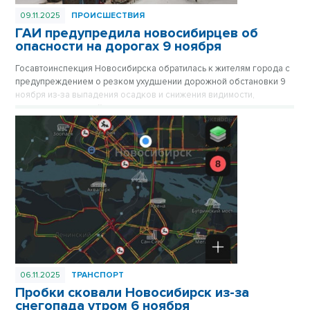
09.11.2025
ПРОИСШЕСТВИЯ
ГАИ предупредила новосибирцев об
опасности на дорогах 9 ноября
Госавтоинспекция Новосибирска обратилась к жителям города с
предупреждением о резком ухудшении дорожной обстановки 9
ноября из-за выпадения осадков и снижения видимости,
призывая водителей по возможности отказаться от поездок.
06.11.2025
ТРАНСПОРТ
Пробки сковали Новосибирск из-за
снегопада утром 6 ноября