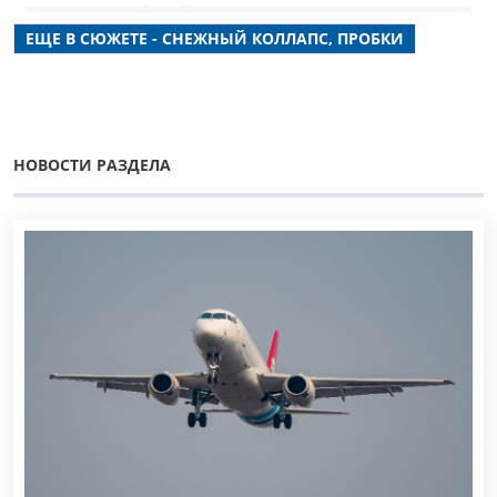
метеоусловиях в ближайшие дни и предостерегли
автомобилистов.
ЕЩЕ В СЮЖЕТЕ - СНЕЖНЫЙ КОЛЛАПС, ПРОБКИ
НОВОСТИ РАЗДЕЛА