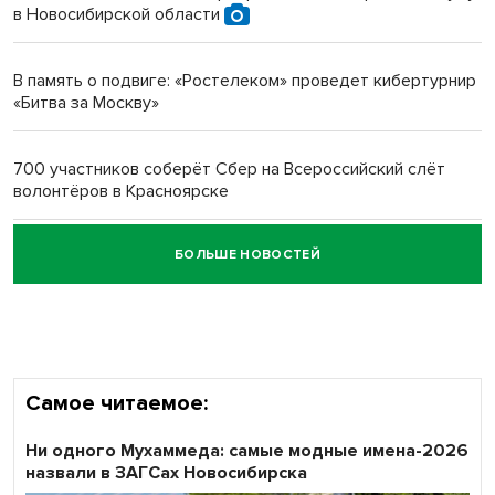
в Новосибирской области
Новосибирский преподаватель с женой вошли в топ-16
многодетных в России
В память о подвиге: «Ростелеком» проведет кибертурнир
«Битва за Москву»
Обновлённое отделение ВТБ открылось в Искитиме
700 участников соберёт Сбер на Всероссийский слёт
волонтёров в Красноярске
БОЛЬШЕ НОВОСТЕЙ
Честный выбор: видеонаблюдение обеспечит
объективность результатов ЕДГ в Новосибирской
области
Самое читаемое:
Ни одного Мухаммеда: самые модные имена-2026
назвали в ЗАГСах Новосибирска