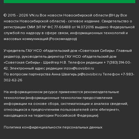
© 2015 - 2026 VN.ru Все новости Новосибирской области (ВН.ру Все
новости Новосибирской области) - сетевое издание. Свидетельство о
регистрации СМИ ЭЛ № ФС 77-66488 от 14.07.2016 выдано Федеральной
службой по надзору в сфере связи, информационных технологий и
массовых коммуникаций (Роскомнадзор)
Учредитель ГАУ НСО «Издательский дом «Советская Сибирь». Главный
редактор, руководитель-директор ГАУ НСО «Издательский дом
«Советская Сибирь» - Шрейтер Н.В. Телефон редакции
+ 7 (383) 314-00-
42
; Электронный адрес редакции
inzov@sovsibir.ru
По вопросам партнерства Анна Швагирь
pr@sovsibir.ru
Телефон
+7-983-
302-62-26
На информационном ресурсе применяются рекомендательные
технологии
(информационные технологии предоставления
информации на основе сбора, систематизации и анализа сведений,
относящихся к предпочтениям пользователей сети «Интернет»,
находящихся на территории Российской Федерации).
Политика конфиденциальности персональных данных