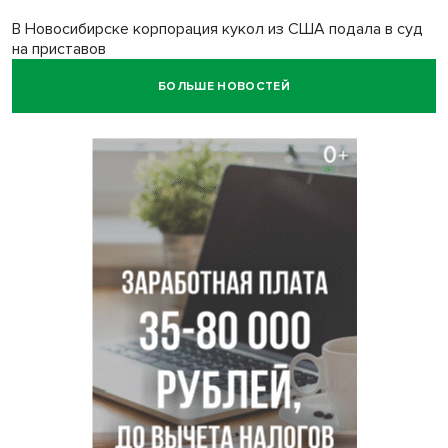
В Новосибирске корпорация кукол из США подала в суд
на приставов
БОЛЬШЕ НОВОСТЕЙ
В Новосибирске минздрав объявил бесплатную
диспансеризацию для 65-летних
В Новосибирске врачи прооперировали 25 тысяч
пациентов с катарактой
Знаменитый орангутан Бату отметил юбилей в
новосибирском зоопарке
Новосибирские хирурги спасли сердце восьмиклассницы
с донорским клапаном