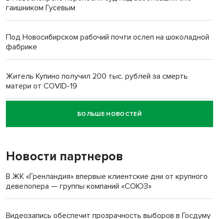
гаишником Гусевым
Под Новосибирском рабочий почти ослеп на шоколадной
фабрике
Житель Купино получил 200 тыс. рублей за смерть
матери от COVID-19
БОЛЬШЕ НОВОСТЕЙ
Новосибирский суд наказал водителя за смерть
пенсионерки на вокзале
Новости партнеров
«Мы живём на пастбище!»: в новосибирском селе лошади
терроризируют жителей
В ЖК «Гренландия» впервые клиентские дни от крупного
девелопера — группы компаний «СОЮЗ»
Инвалид получил условный срок за избиение врачей
протезом под Новосибирском
Видеозапись обеспечит прозрачность выборов в Госдуму