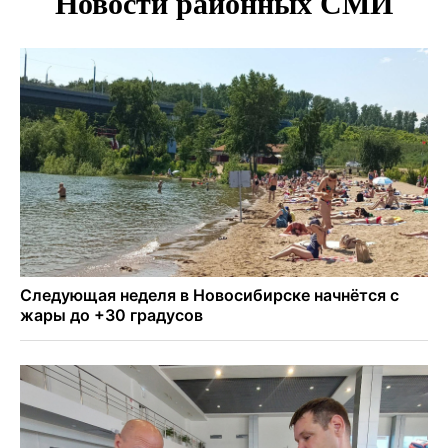
В Новосибирске врачи прооперировали 25 тысяч
пациентов с катарактой
Знаменитый орангутан Бату отметил юбилей в
новосибирском зоопарке
Новосибирские хирурги спасли сердце восьмиклассницы
с донорским клапаном