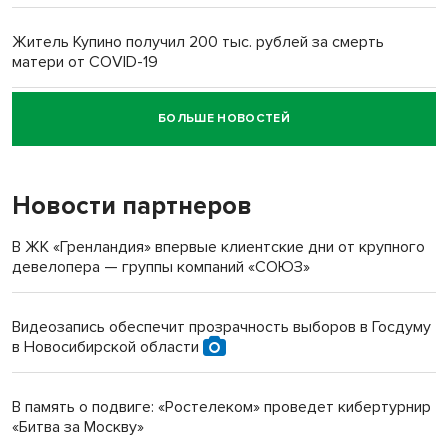
Житель Купино получил 200 тыс. рублей за смерть
матери от COVID-19
БОЛЬШЕ НОВОСТЕЙ
Новосибирский суд наказал водителя за смерть
пенсионерки на вокзале
Новости партнеров
«Мы живём на пастбище!»: в новосибирском селе лошади
терроризируют жителей
В ЖК «Гренландия» впервые клиентские дни от крупного
девелопера — группы компаний «СОЮЗ»
Инвалид получил условный срок за избиение врачей
протезом под Новосибирском
Видеозапись обеспечит прозрачность выборов в Госдуму
в Новосибирской области
Новосибирский преподаватель с женой вошли в топ-16
многодетных в России
В память о подвиге: «Ростелеком» проведет кибертурнир
«Битва за Москву»
Обновлённое отделение ВТБ открылось в Искитиме