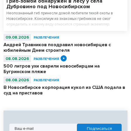
Гриб-зомби обнаружен в лесу у села
Дубровино под Новосибирском
Неопознанный гиб принесли домой любители тихой охоты в
Новосибирске. Консилиум из знакомых грибников не смог
определить, к какому виду относится странный экземпляр,
покрытый бесформенной оболочкой. Специалисты определили –
гриб стал жертвой «зомбификатора» или грибной плесени.
09.08.2026
РАЗВЛЕЧЕНИЯ
Андрей Травников поздравил новосибирцев с
юбилейным Днем строителя
08.08.2026
РАЗВЛЕЧЕНИЯ
500 литров ухи сварили новосибирцам на
Бугринском пляже
08.08.2026
РАЗВЛЕЧЕНИЯ
В Новосибирске корпорация кукол из США подала в
суд на приставов