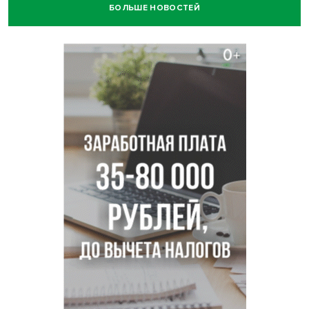
БОЛЬШЕ НОВОСТЕЙ
Остановку электричек о.п. Радуга Сибири начали строить
в Новосибирске
Транспортная прокуратура проверит S7 после инцидента
в аэропорту Норильска
500 литров ухи сварили новосибирцам на
Бугринском пляже
Под Новосибирском двое пострадали в ДТП с
перевернувшейся «ГАЗелью»