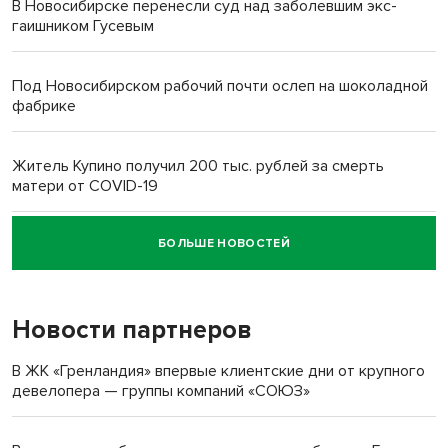
В Новосибирске перенесли суд над заболевшим экс-
гаишником Гусевым
Под Новосибирском рабочий почти ослеп на шоколадной
фабрике
Житель Купино получил 200 тыс. рублей за смерть
матери от COVID-19
БОЛЬШЕ НОВОСТЕЙ
Новосибирский суд наказал водителя за смерть
пенсионерки на вокзале
Новости партнеров
«Мы живём на пастбище!»: в новосибирском селе лошади
терроризируют жителей
В ЖК «Гренландия» впервые клиентские дни от крупного
девелопера — группы компаний «СОЮЗ»
Инвалид получил условный срок за избиение врачей
протезом под Новосибирском