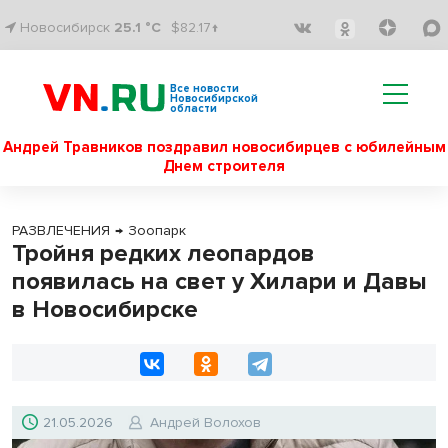
Новосибирск
25.1 °C
$82.17↑
Все новости
Новосибирской
области
Андрей Травников поздравил новосибирцев с юбилейным
Днем строителя
РАЗВЛЕЧЕНИЯ
→
Зоопарк
Тройня редких леопардов
появилась на свет у Хилари и Давы
в Новосибирске
21.05.2026
Андрей Волохов