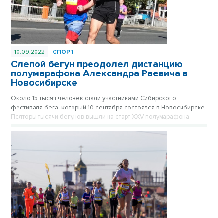
10.09.2022
СПОРТ
Слепой бегун преодолел дистанцию
полумарафона Александра Раевича в
Новосибирске
Около 15 тысяч человек стали участниками Сибирского
фестиваля бега, который 10 сентября состоялся в Новосибирске.
Полторы тысячи бегунов вышли на старт ХXV полумарафона
памяти Александра Раевича, являющимся самым престижным
забегом фестиваля. Один участник преодолел 21,1 км, не увидев
даже небольшого отрезка трассы. Инвалид по зрению Станислав
Белов финишировал через 2 часа 8 минут 14 секунд. В свои 50
лет он опередил более молодых и зрячих соперников.