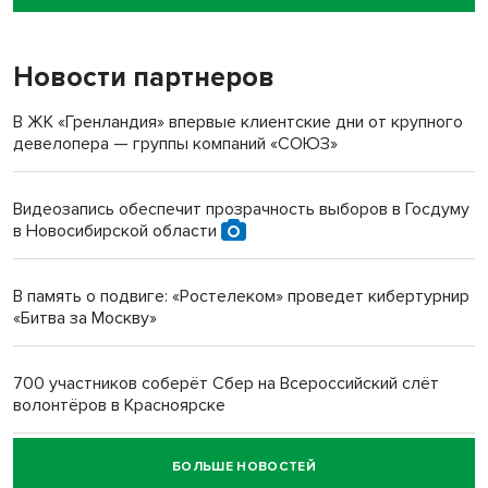
пенсионерки на вокзале
Новости партнеров
«Мы живём на пастбище!»: в новосибирском селе лошади
терроризируют жителей
В ЖК «Гренландия» впервые клиентские дни от крупного
девелопера — группы компаний «СОЮЗ»
Инвалид получил условный срок за избиение врачей
протезом под Новосибирском
Видеозапись обеспечит прозрачность выборов в Госдуму
в Новосибирской области
Новосибирский преподаватель с женой вошли в топ-16
многодетных в России
В память о подвиге: «Ростелеком» проведет кибертурнир
«Битва за Москву»
Обновлённое отделение ВТБ открылось в Искитиме
700 участников соберёт Сбер на Всероссийский слёт
волонтёров в Красноярске
БОЛЬШЕ НОВОСТЕЙ
Честный выбор: видеонаблюдение обеспечит