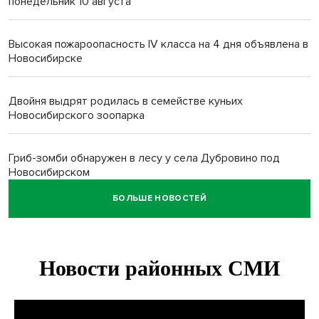
понедельник 10 августа
Высокая пожароопасность IV класса на 4 дня объявлена в
Новосибирске
Двойня выдрят родилась в семействе куньих
Новосибирского зоопарка
Гриб-зомби обнаружен в лесу у села Дубровино под
Новосибирском
БОЛЬШЕ НОВОСТЕЙ
ХК «Сибирь» подписал контракт с обладателем Кубка
Стэнли Евгением Кузнецовым
Отправил инвалида на СВО и получил его «посмертные»
выплаты адвокат из Черепаново