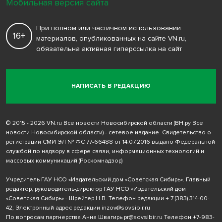
Мобильная версия сайта
При полном или частичном использовании
16+
материалов, опубликованных на сайте VN.ru,
обязательна активная гиперссылка на сайт
НАПИСАТЬ В РЕДАКЦИЮ
© 2015 - 2026 VN.ru Все новости Новосибирской области (ВН.ру Все
новости Новосибирской области) - сетевое издание. Свидетельство о
регистрации СМИ ЭЛ № ФС 77-66488 от 14.07.2016 выдано Федеральной
службой по надзору в сфере связи, информационных технологий и
массовых коммуникаций (Роскомнадзор)
Учредитель ГАУ НСО «Издательский дом «Советская Сибирь». Главный
редактор, руководитель-директор ГАУ НСО «Издательский дом
«Советская Сибирь» - Шрейтер Н.В. Телефон редакции
+ 7 (383) 314-00-
42
; Электронный адрес редакции
inzov@sovsibir.ru
По вопросам партнерства Анна Швагирь
pr@sovsibir.ru
Телефон
+7-983-