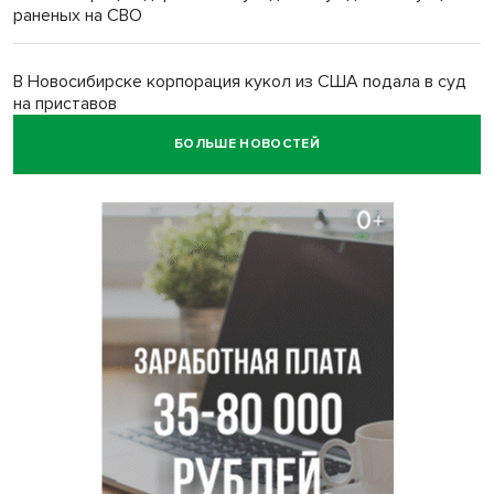
раненых на СВО
В Новосибирске корпорация кукол из США подала в суд
на приставов
БОЛЬШЕ НОВОСТЕЙ
В Новосибирске минздрав объявил бесплатную
диспансеризацию для 65-летних
В Новосибирске врачи прооперировали 25 тысяч
пациентов с катарактой
Знаменитый орангутан Бату отметил юбилей в
новосибирском зоопарке
Новосибирские хирурги спасли сердце восьмиклассницы
с донорским клапаном