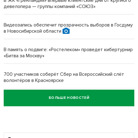
В ЖК «Гренландия» впервые клиентские дни от крупного
девелопера — группы компаний «СОЮЗ»
Инвалид получил условный срок за избиение врачей
протезом под Новосибирском
Видеозапись обеспечит прозрачность выборов в Госдуму
в Новосибирской области
Новосибирский преподаватель с женой вошли в топ-16
многодетных в России
В память о подвиге: «Ростелеком» проведет кибертурнир
«Битва за Москву»
Обновлённое отделение ВТБ открылось в Искитиме
700 участников соберёт Сбер на Всероссийский слёт
волонтёров в Красноярске
БОЛЬШЕ НОВОСТЕЙ
Честный выбор: видеонаблюдение обеспечит
объективность результатов ЕДГ в Новосибирской
области