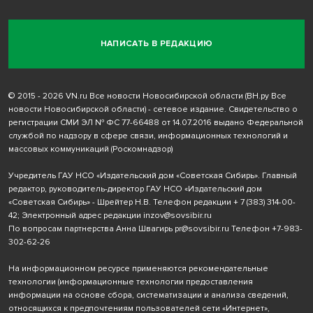
НАПИСАТЬ В РЕДАКЦИЮ
© 2015 - 2026 VN.ru Все новости Новосибирской области (ВН.ру Все
новости Новосибирской области) - сетевое издание. Свидетельство о
регистрации СМИ ЭЛ № ФС 77-66488 от 14.07.2016 выдано Федеральной
службой по надзору в сфере связи, информационных технологий и
массовых коммуникаций (Роскомнадзор)
Учредитель ГАУ НСО «Издательский дом «Советская Сибирь». Главный
редактор, руководитель-директор ГАУ НСО «Издательский дом
«Советская Сибирь» - Шрейтер Н.В. Телефон редакции
+ 7 (383) 314-00-
42
; Электронный адрес редакции
inzov@sovsibir.ru
По вопросам партнерства Анна Швагирь
pr@sovsibir.ru
Телефон
+7-983-
302-62-26
На информационном ресурсе применяются рекомендательные
технологии
(информационные технологии предоставления
информации на основе сбора, систематизации и анализа сведений,
относящихся к предпочтениям пользователей сети «Интернет»,