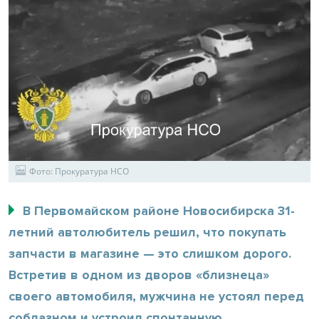
Фото: Прокуратура НСО
В Первомайском районе Новосибирска 31-
летний автолюбитель решил, что покупать
запчасти в магазине — это слишком дорого.
Встретив в одном из дворов «близнеца»
своего автомобиля, мужчина не устоял перед
соблазном и устроил спонтанную