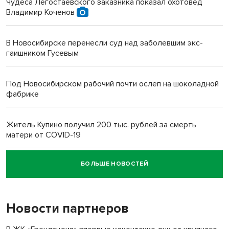
Чудеса Легостаевского заказника показал охотовед
Владимир Коченов
В Новосибирске перенесли суд над заболевшим экс-
гаишником Гусевым
Под Новосибирском рабочий почти ослеп на шоколадной
фабрике
Житель Купино получил 200 тыс. рублей за смерть
матери от COVID-19
БОЛЬШЕ НОВОСТЕЙ
Новосибирский суд наказал водителя за смерть
пенсионерки на вокзале
Новости партнеров
«Мы живём на пастбище!»: в новосибирском селе лошади
терроризируют жителей