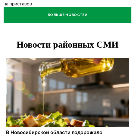
на приставов
БОЛЬШЕ НОВОСТЕЙ
В Новосибирске минздрав объявил бесплатную
диспансеризацию для 65-летних
В Новосибирске врачи прооперировали 25 тысяч
пациентов с катарактой
Знаменитый орангутан Бату отметил юбилей в
новосибирском зоопарке
Новосибирские хирурги спасли сердце восьмиклассницы
с донорским клапаном