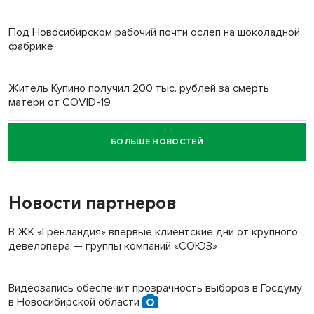
Под Новосибирском рабочий почти ослеп на шоколадной
фабрике
Житель Купино получил 200 тыс. рублей за смерть
матери от COVID-19
БОЛЬШЕ НОВОСТЕЙ
Новосибирский суд наказал водителя за смерть
пенсионерки на вокзале
Новости партнеров
«Мы живём на пастбище!»: в новосибирском селе лошади
терроризируют жителей
В ЖК «Гренландия» впервые клиентские дни от крупного
девелопера — группы компаний «СОЮЗ»
Инвалид получил условный срок за избиение врачей
протезом под Новосибирском
Видеозапись обеспечит прозрачность выборов в Госдуму
в Новосибирской области
Новосибирский преподаватель с женой вошли в топ-16