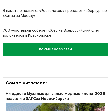
многодетных в России
В память о подвиге: «Ростелеком» проведет кибертурнир
«Битва за Москву»
Обновлённое отделение ВТБ открылось в Искитиме
700 участников соберёт Сбер на Всероссийский слёт
волонтёров в Красноярске
БОЛЬШЕ НОВОСТЕЙ
Честный выбор: видеонаблюдение обеспечит
объективность результатов ЕДГ в Новосибирской
области
Самое читаемое:
Ни одного Мухаммеда: самые модные имена-2026
назвали в ЗАГСах Новосибирска