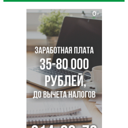
Транспортная прокуратура проверит S7 после инцидента
в аэропорту Норильска
500 литров ухи сварили новосибирцам на
Бугринском пляже
Под Новосибирском двое пострадали в ДТП с
перевернувшейся «ГАЗелью»
Легендарный хоккеист Тарасенко вернулся к брату в
Новосибирск