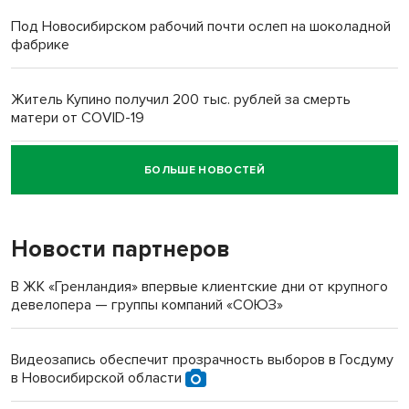
Под Новосибирском рабочий почти ослеп на шоколадной
фабрике
Житель Купино получил 200 тыс. рублей за смерть
матери от COVID-19
БОЛЬШЕ НОВОСТЕЙ
Новосибирский суд наказал водителя за смерть
пенсионерки на вокзале
Новости партнеров
«Мы живём на пастбище!»: в новосибирском селе лошади
терроризируют жителей
В ЖК «Гренландия» впервые клиентские дни от крупного
девелопера — группы компаний «СОЮЗ»
Инвалид получил условный срок за избиение врачей
протезом под Новосибирском
Видеозапись обеспечит прозрачность выборов в Госдуму
в Новосибирской области
Новосибирский преподаватель с женой вошли в топ-16