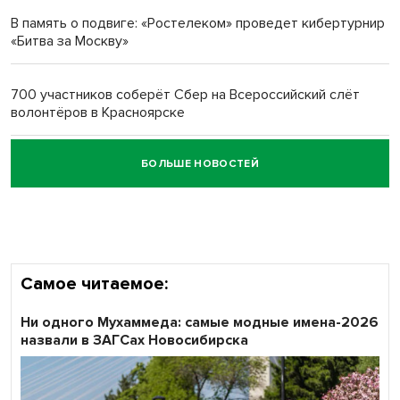
многодетных в России
В память о подвиге: «Ростелеком» проведет кибертурнир
«Битва за Москву»
Обновлённое отделение ВТБ открылось в Искитиме
700 участников соберёт Сбер на Всероссийский слёт
волонтёров в Красноярске
БОЛЬШЕ НОВОСТЕЙ
Честный выбор: видеонаблюдение обеспечит
объективность результатов ЕДГ в Новосибирской
области
Самое читаемое:
Ни одного Мухаммеда: самые модные имена-2026
назвали в ЗАГСах Новосибирска