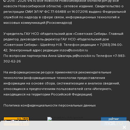
© 2015 - 2026 VN.ru Все новости Новосибирской области (ВН.ру Все
новости Новосибирской области) - сетевое издание. Свидетельство о
регистрации СМИ ЭЛ № ФС 77-66488 от 14.07.2016 выдано Федеральной
службой по надзору в сфере связи, информационных технологий и
массовых коммуникаций (Роскомнадзор)
Учредитель ГАУ НСО «Издательский дом «Советская Сибирь». Главный
редактор, руководитель-директор ГАУ НСО «Издательский дом
«Советская Сибирь» - Шрейтер Н.В. Телефон редакции
+ 7 (383) 314-00-
42
; Электронный адрес редакции
inzov@sovsibir.ru
По вопросам партнерства Анна Швагирь
pr@sovsibir.ru
Телефон
+7-983-
302-62-26
На информационном ресурсе применяются рекомендательные
технологии
(информационные технологии предоставления
информации на основе сбора, систематизации и анализа сведений,
относящихся к предпочтениям пользователей сети «Интернет»,
находящихся на территории Российской Федерации).
Политика конфиденциальности персональных данных