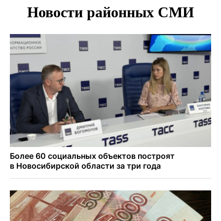
В Новосибирске осудили внука за продажу дедова ружья
псевдо-мигранту
В Новосибирске по КРТ сдали первую очередь
миниполиса «Фора»
О пустырях в центре Новосибирска из-за лимита
площади КРТ предупредили эксперты