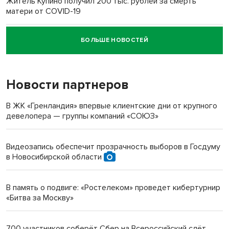
Житель Купино получил 200 тыс. рублей за смерть
матери от COVID-19
БОЛЬШЕ НОВОСТЕЙ
Новосибирский суд наказал водителя за смерть
пенсионерки на вокзале
Новости партнеров
«Мы живём на пастбище!»: в новосибирском селе лошади
терроризируют жителей
В ЖК «Гренландия» впервые клиентские дни от крупного
девелопера — группы компаний «СОЮЗ»
Инвалид получил условный срок за избиение врачей
протезом под Новосибирском
Видеозапись обеспечит прозрачность выборов в Госдуму
в Новосибирской области
Новосибирский преподаватель с женой вошли в топ-16
многодетных в России
В память о подвиге: «Ростелеком» проведет кибертурнир
«Битва за Москву»
Обновлённое отделение ВТБ открылось в Искитиме
700 участников соберёт Сбер на Всероссийский слёт