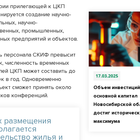
рии прилегающей к ЦКП
нируется создание научно-
льных, научно-
венных, промышленных,
ных предприятий и объектов.
ь персонала СКИФ превысит
к, численность временных
лей ЦКП может составить до
17.03.2025
ек в год. Одновременно
ъект сможет принять около
Объем инвестиций
иков конференций.
основной капитал
Новосибирской об
достиг историчес
х размещения
максимума
олагается
тельство жилья и