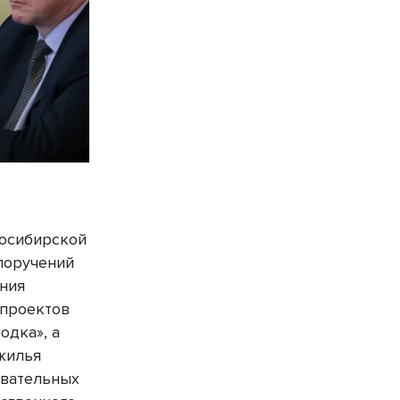
восибирской
поручений
ения
 проектов
одка», а
жилья
овательных