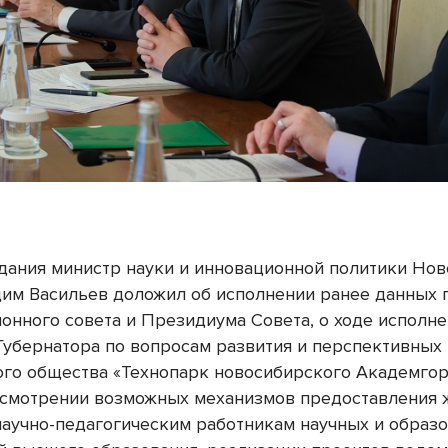
едания министр науки и инновационной политики Но
дим Васильев доложил об исполнении ранее данных 
онного совета и Президиума Совета, о ходе исполн
Губернатора по вопросам развития и перспективных
го общества «Технопарк новосибирского Академгор
ссмотрении возможных механизмов предоставления 
научно-педагогическим работникам научных и образ