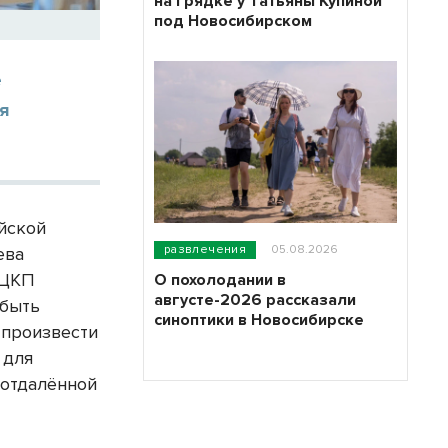
на грядке у Татьяны Купиной
под Новосибирском
е
я
йской
развлечения
05.08.2026
ева
 ЦКП
О похолодании в
августе-2026 рассказали
 быть
синоптики в Новосибирске
 произвести
 для
 отдалённой