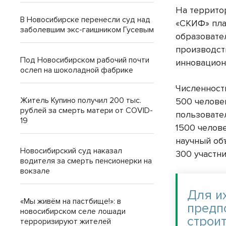
На террито
В Новосибирске перенесли суд над
«СКИФ» пла
заболевшим экс-гаишником Гусевым
образовате
производст
Под Новосибирском рабочий почти
инновацион
ослеп на шоколадной фабрике
Численност
Житель Купино получил 200 тыс.
500 челове
рублей за смерть матери от COVID-
пользовате
19
1500 челов
научный об
Новосибирский суд наказал
300 участн
водителя за смерть пенсионерки на
вокзале
Для и
«Мы живём на пастбище!»: в
предп
новосибирском селе лошади
строи
терроризируют жителей