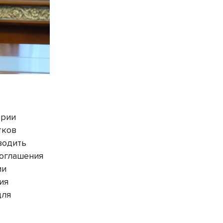
ории
тков
водить
соглашения
ии
ия
для