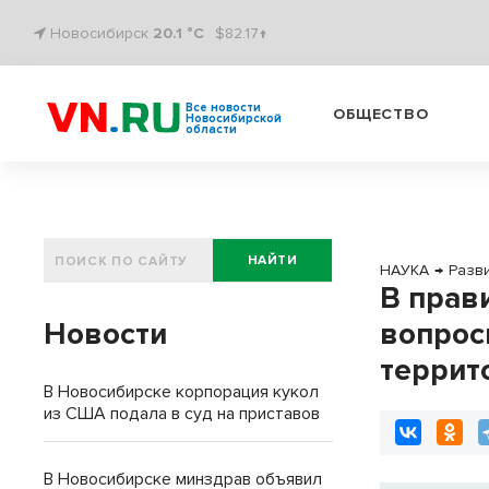
Новосибирск
20.1 °C
$82.17↑
Все новости
ОБЩЕСТВО
Новосибирской
области
НАЙТИ
НАУКА
→
Разв
В прав
Новости
вопрос
террит
В Новосибирске корпорация кукол
из США подала в суд на приставов
В Новосибирске минздрав объявил