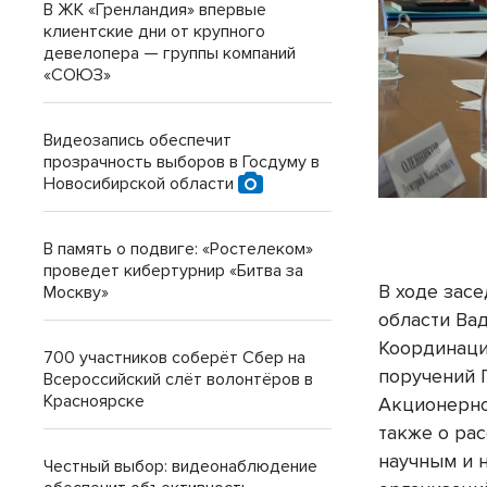
В ЖК «Гренландия» впервые
клиентские дни от крупного
девелопера — группы компаний
«СОЮЗ»
Видеозапись обеспечит
прозрачность выборов в Госдуму в
Новосибирской области
В память о подвиге: «Ростелеком»
проведет кибертурнир «Битва за
В ходе зас
Москву»
области Ва
Координаци
700 участников соберёт Сбер на
поручений 
Всероссийский слёт волонтёров в
Красноярске
Акционерно
также о ра
научным и 
Честный выбор: видеонаблюдение