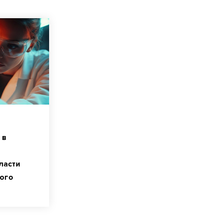
 в
ласти
кого