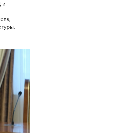
 и
и
ова,
ктуры,