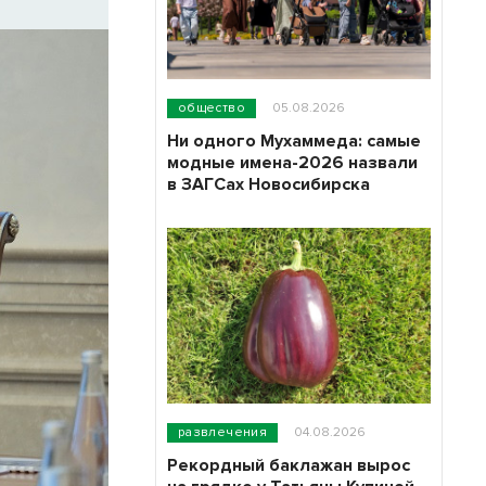
общество
05.08.2026
Ни одного Мухаммеда: самые
модные имена-2026 назвали
в ЗАГСах Новосибирска
развлечения
04.08.2026
Рекордный баклажан вырос