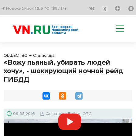
Новосибирск
16.5 °C
$82.17↑
Все новости
Новосибирской
области
ОБЩЕСТВО
→
Статистика
«Вожу пьяный, убивать людей
хочу», - шокирующий ночной рейд
ГИБДД
09.08.2016
Анастасия Бойко, ОТС