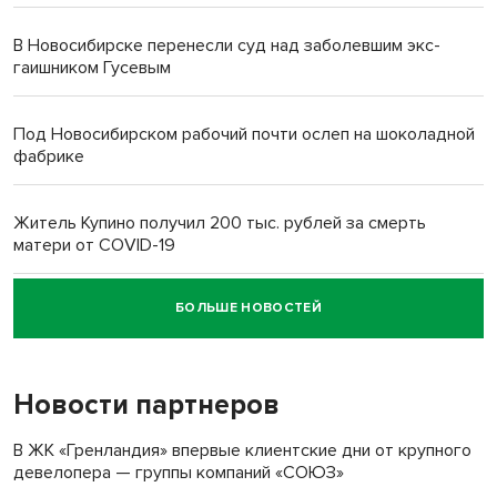
В Новосибирске перенесли суд над заболевшим экс-
гаишником Гусевым
Под Новосибирском рабочий почти ослеп на шоколадной
фабрике
Житель Купино получил 200 тыс. рублей за смерть
матери от COVID-19
БОЛЬШЕ НОВОСТЕЙ
Новосибирский суд наказал водителя за смерть
пенсионерки на вокзале
Новости партнеров
«Мы живём на пастбище!»: в новосибирском селе лошади
терроризируют жителей
В ЖК «Гренландия» впервые клиентские дни от крупного
девелопера — группы компаний «СОЮЗ»
Инвалид получил условный срок за избиение врачей