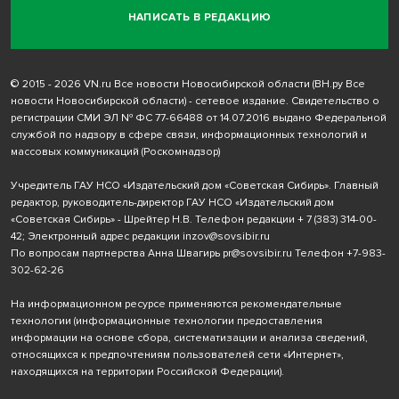
НАПИСАТЬ В РЕДАКЦИЮ
© 2015 - 2026 VN.ru Все новости Новосибирской области (ВН.ру Все
новости Новосибирской области) - сетевое издание. Свидетельство о
регистрации СМИ ЭЛ № ФС 77-66488 от 14.07.2016 выдано Федеральной
службой по надзору в сфере связи, информационных технологий и
массовых коммуникаций (Роскомнадзор)
Учредитель ГАУ НСО «Издательский дом «Советская Сибирь». Главный
редактор, руководитель-директор ГАУ НСО «Издательский дом
«Советская Сибирь» - Шрейтер Н.В. Телефон редакции
+ 7 (383) 314-00-
42
; Электронный адрес редакции
inzov@sovsibir.ru
По вопросам партнерства Анна Швагирь
pr@sovsibir.ru
Телефон
+7-983-
302-62-26
На информационном ресурсе применяются рекомендательные
технологии
(информационные технологии предоставления
информации на основе сбора, систематизации и анализа сведений,
относящихся к предпочтениям пользователей сети «Интернет»,
находящихся на территории Российской Федерации).