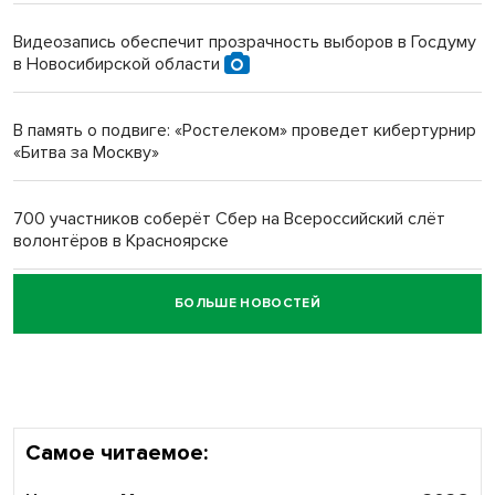
протезом под Новосибирском
Видеозапись обеспечит прозрачность выборов в Госдуму
в Новосибирской области
Новосибирский преподаватель с женой вошли в топ-16
многодетных в России
В память о подвиге: «Ростелеком» проведет кибертурнир
«Битва за Москву»
Обновлённое отделение ВТБ открылось в Искитиме
700 участников соберёт Сбер на Всероссийский слёт
волонтёров в Красноярске
БОЛЬШЕ НОВОСТЕЙ
Честный выбор: видеонаблюдение обеспечит
объективность результатов ЕДГ в Новосибирской
области
Самое читаемое: