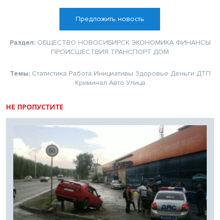
Предложить новость
Раздел:
ОБЩЕСТВО
НОВОСИБИРСК
ЭКОНОМИКА
ФИНАНСЫ
ПРОИСШЕСТВИЯ
ТРАНСПОРТ
ДОМ
Темы:
Статистика
Работа
Инициативы
Здоровье
Деньги
ДТП
Криминал
Авто
Улица
НЕ ПРОПУСТИТЕ