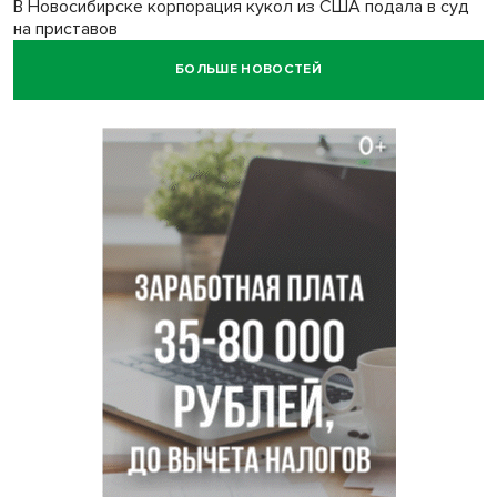
В Новосибирске корпорация кукол из США подала в суд
на приставов
БОЛЬШЕ НОВОСТЕЙ
В Новосибирске минздрав объявил бесплатную
диспансеризацию для 65-летних
В Новосибирске врачи прооперировали 25 тысяч
пациентов с катарактой
Знаменитый орангутан Бату отметил юбилей в
новосибирском зоопарке
Новосибирские хирурги спасли сердце восьмиклассницы
с донорским клапаном