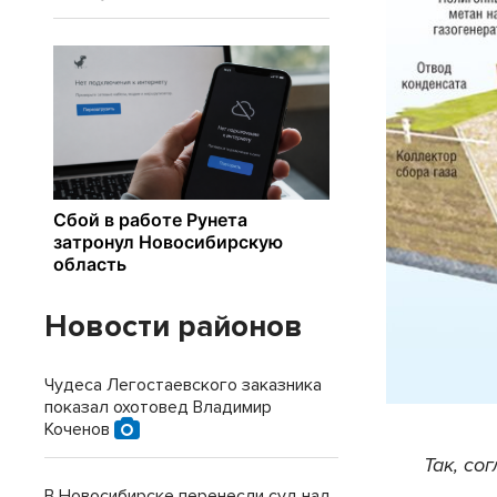
Новости районов
Чудеса Легостаевского заказника
показал охотовед Владимир
Коченов
Так, со
В Новосибирске перенесли суд над