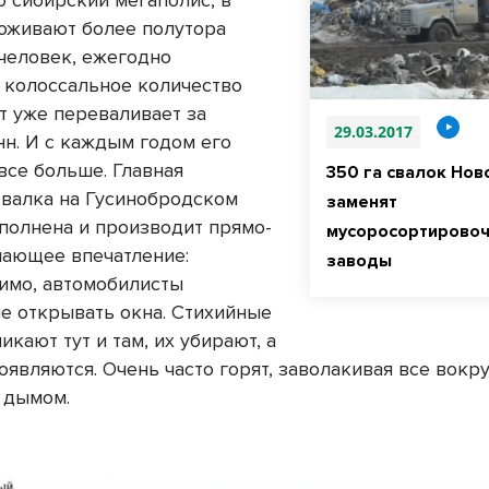
о сибирский мегаполис, в
оживают более полутора
человек, ежегодно
 колоссальное количество
т уже переваливает за
29.03.2017
нн. И с каждым годом его
все больше. Главная
350 га свалок Нов
свалка на Гусинобродском
заменят
полнена и производит прямо-
мусоросортирово
шающее впечатление:
заводы
имо, автомобилисты
не открывать окна. Стихийные
икают тут и там, их убирают, а
оявляются. Очень часто горят, заволакивая все вокр
 дымом.