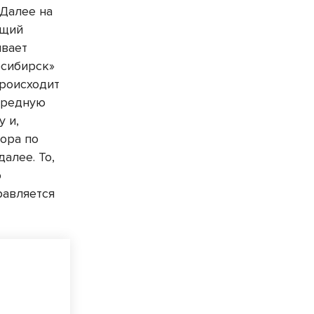
Далее на
ющий
ывает
осибирск»
роисходит
чередную
у и,
ора по
далее. То,
ю
равляется