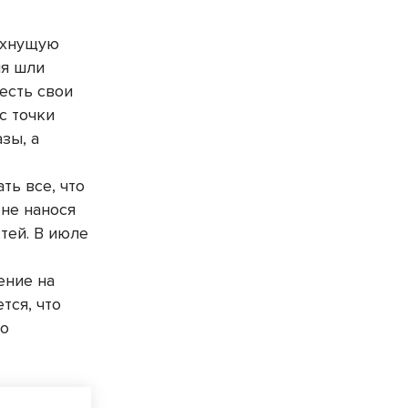
ахнущую
мя шли
есть свои
с точки
зы, а
ть все, что
 не нанося
тей. В июле
ение на
тся, что
го