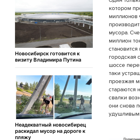
Один тольк
котором пр
миллионов 
производит
мусора. Сче
миллион то
становится 
городская 
шоссе пере
таки устра
проезжая м
стараются 
свалки возн
они снова п
удушливым