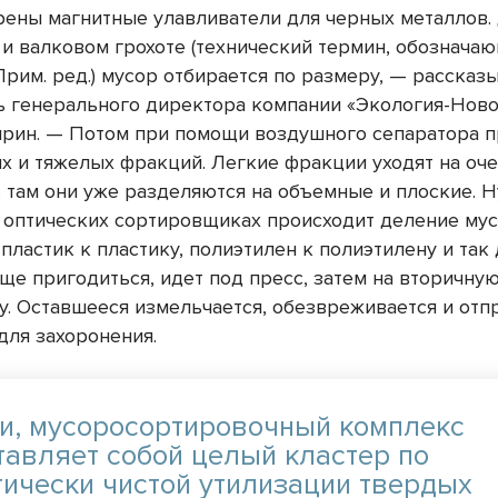
ены магнитные улавливатели для черных металлов. 
 и валковом грохоте (технический термин, обознача
рим. ред.) мусор отбирается по размеру, — рассказ
ь генерального директора компании «Экология-Нов
рин. — Потом при помощи воздушного сепаратора п
их и тяжелых фракций. Легкие фракции уходят на о
 там они уже разделяются на объемные и плоские. Н
а оптических сортировщиках происходит деление мус
пластик к пластику, полиэтилен к полиэтилену и так 
ще пригодиться, идет под пресс, затем на вторичну
у. Оставшееся измельчается, обезвреживается и отп
для захоронения.
ти, мусоросортировочный комплекс
тавляет собой целый кластер по
гически чистой утилизации твердых