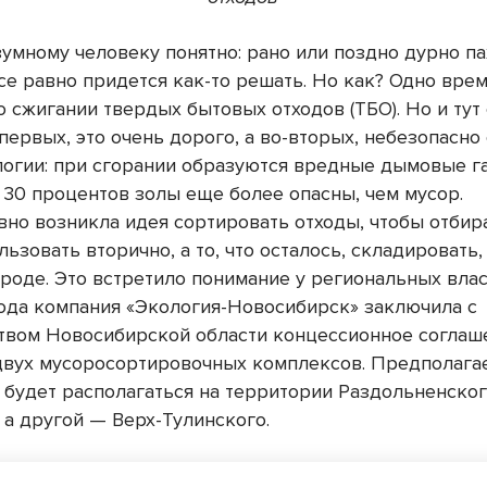
умному человеку понятно: рано или поздно дурно п
се равно придется как-то решать. Но как? Одно вре
 сжигании твердых бытовых отходов (ТБО). Но и тут 
первых, это очень дорого, а во-вторых, небезопасно 
логии: при сгорании образуются вредные дымовые га
 30 процентов золы еще более опасны, чем мусор.
но возникла идея сортировать отходы, чтобы отбира
ьзовать вторично, а то, что осталось, складировать,
роде. Это встретило понимание у региональных влас
ода компания «Экология-Новосибирск» заключила с
твом Новосибирской области концессионное соглаш
двух мусоросортировочных комплексов. Предполагае
х будет располагаться на территории Раздольненско
 а другой — Верх-Тулинского.