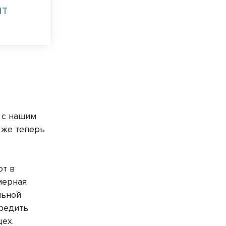
ыт
 с нашим
 же теперь
ют в
мерная
льной
редить
ех.