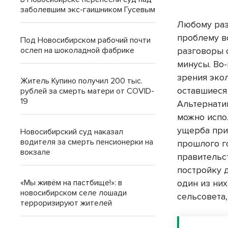
заболевшим экс-гаишником Гусевым
Любому раз
проблему в
Под Новосибирском рабочий почти
разговоры о
ослеп на шоколадной фабрике
минусы. Во-
зрения эко
Житель Купино получил 200 тыс.
оставшиеся
рублей за смерть матери от COVID-
19
Альтернатив
можно испол
ущерба при
Новосибирский суд наказал
водителя за смерть пенсионерки на
прошлого г
вокзале
правительс
постройку 
один из ни
«Мы живём на пастбище!»: в
новосибирском селе лошади
сельсовета,
терроризируют жителей