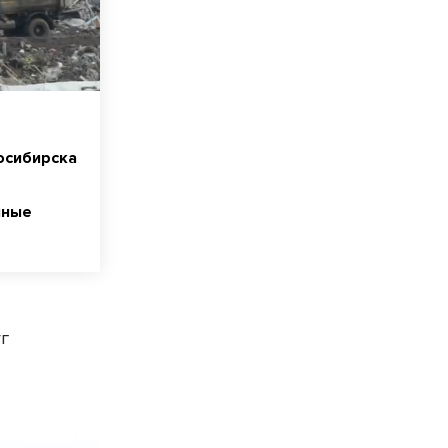
осибирска
чные
уг