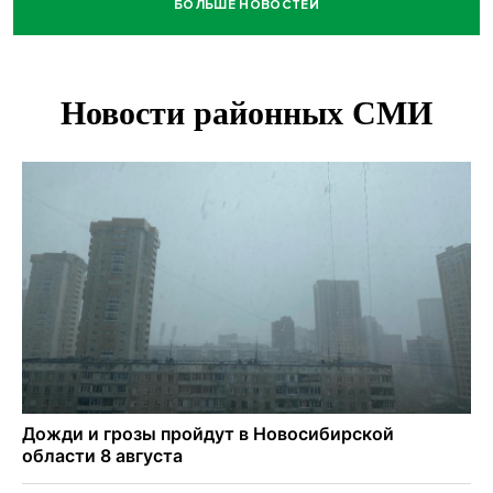
БОЛЬШЕ НОВОСТЕЙ
Африканский врач поразил новосибирцев в травмпункте
Академгородка
Покрытие рулежных дорожек обновили в аэропорту
Толмачево по нацпроекту
В Новосибирске зафиксирован рост заболеваемости
энтеровирусной инфекцией
В Новосибирске осудили внука за продажу дедова ружья
псевдо-мигранту