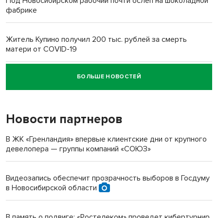
Под Новосибирском рабочий почти ослеп на шоколадной
фабрике
Житель Купино получил 200 тыс. рублей за смерть
матери от COVID-19
БОЛЬШЕ НОВОСТЕЙ
Новосибирский суд наказал водителя за смерть
пенсионерки на вокзале
Новости партнеров
«Мы живём на пастбище!»: в новосибирском селе лошади
терроризируют жителей
В ЖК «Гренландия» впервые клиентские дни от крупного
девелопера — группы компаний «СОЮЗ»
Инвалид получил условный срок за избиение врачей
протезом под Новосибирском
Видеозапись обеспечит прозрачность выборов в Госдуму
в Новосибирской области
Новосибирский преподаватель с женой вошли в топ-16
многодетных в России
В память о подвиге: «Ростелеком» проведет кибертурнир