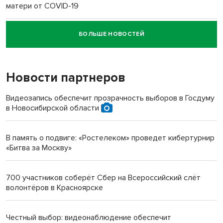
матери от COVID-19
БОЛЬШЕ НОВОСТЕЙ
Новосибирский суд наказал водителя за смерть
пенсионерки на вокзале
Новости партнеров
«Мы живём на пастбище!»: в новосибирском селе лошади
терроризируют жителей
Видеозапись обеспечит прозрачность выборов в Госдуму
в Новосибирской области
Инвалид получил условный срок за избиение врачей
протезом под Новосибирском
В память о подвиге: «Ростелеком» проведет кибертурнир
«Битва за Москву»
Новосибирский преподаватель с женой вошли в топ-16
многодетных в России
700 участников соберёт Сбер на Всероссийский слёт
волонтёров в Красноярске
Обновлённое отделение ВТБ открылось в Искитиме
Честный выбор: видеонаблюдение обеспечит