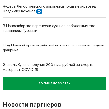
Чудеса Легостаевского заказника показал охотовед
Владимир Коченов
В Новосибирске перенесли суд над заболевшим экс-
гаишником Гусевым
Под Новосибирском рабочий почти ослеп на шоколадной
фабрике
Житель Купино получил 200 тыс. рублей за смерть
матери от COVID-19
БОЛЬШЕ НОВОСТЕЙ
Новосибирский суд наказал водителя за смерть
пенсионерки на вокзале
Новости партнеров
«Мы живём на пастбище!»: в новосибирском селе лошади
терроризируют жителей