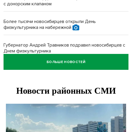
с донорским клапаном
Более тысячи новосибирцев открыли День
физкультурника на набережной
Губернатор Андрей Травников подравил новосибирцев с
Днем физкультурника
БОЛЬШЕ НОВОСТЕЙ
Семь рейсов за сутки отменили в новосибирском
аэропорту Толмачево
В Новосибирске «Лада» сбила восьмиклассника на
велосипеде
Новосибирцам назвали точное количество выходных
дней на праздники в 2027 году