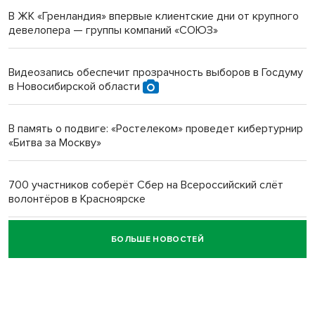
В ЖК «Гренландия» впервые клиентские дни от крупного
девелопера — группы компаний «СОЮЗ»
Инвалид получил условный срок за избиение врачей
протезом под Новосибирском
Видеозапись обеспечит прозрачность выборов в Госдуму
в Новосибирской области
Новосибирский преподаватель с женой вошли в топ-16
многодетных в России
В память о подвиге: «Ростелеком» проведет кибертурнир
«Битва за Москву»
Обновлённое отделение ВТБ открылось в Искитиме
700 участников соберёт Сбер на Всероссийский слёт
волонтёров в Красноярске
БОЛЬШЕ НОВОСТЕЙ
Честный выбор: видеонаблюдение обеспечит
объективность результатов ЕДГ в Новосибирской
области