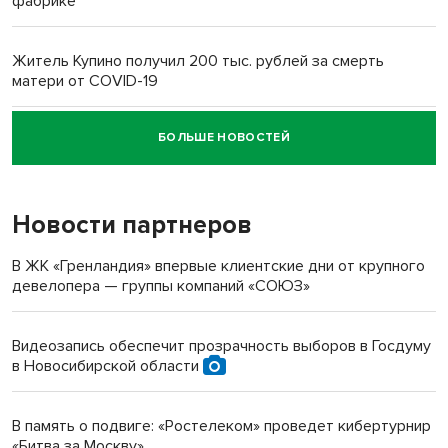
фабрике
Житель Купино получил 200 тыс. рублей за смерть
матери от COVID-19
БОЛЬШЕ НОВОСТЕЙ
Новосибирский суд наказал водителя за смерть
пенсионерки на вокзале
Новости партнеров
«Мы живём на пастбище!»: в новосибирском селе лошади
терроризируют жителей
В ЖК «Гренландия» впервые клиентские дни от крупного
девелопера — группы компаний «СОЮЗ»
Инвалид получил условный срок за избиение врачей
протезом под Новосибирском
Видеозапись обеспечит прозрачность выборов в Госдуму
в Новосибирской области
Новосибирский преподаватель с женой вошли в топ-16
многодетных в России
В память о подвиге: «Ростелеком» проведет кибертурнир
«Битва за Москву»