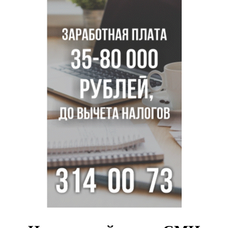
В Новосибирске зафиксирован рост заболеваемости
энтеровирусной инфекцией
В Новосибирске осудили внука за продажу дедова ружья
псевдо-мигранту