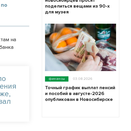
новосибирцев просят
 по
поделиться вещами из 90-х
для музея
стам на
банка
по
финансы
03.08.2026
жения
Точный график выплат пенсий
же,
и пособий в августе-2026
опубликован в Новосибирске
зал