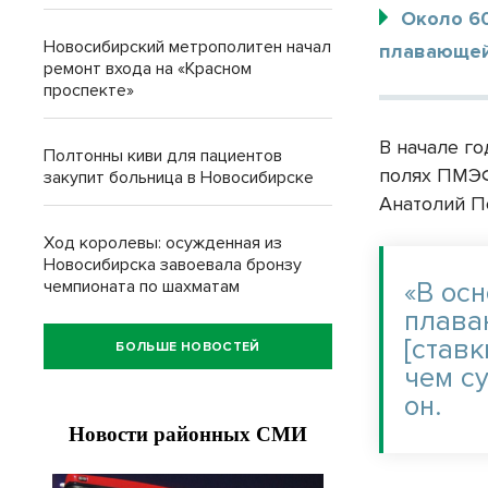
Около 6
Новосибирский метрополитен начал
плавающей 
ремонт входа на «Красном
проспекте»
В начале го
Полтонны киви для пациентов
полях ПМЭФ
закупит больница в Новосибирске
Анатолий П
Ход королевы: осужденная из
Новосибирска завоевала бронзу
чемпионата по шахматам
«В ос
плава
[ставк
БОЛЬШЕ НОВОСТЕЙ
чем с
он.