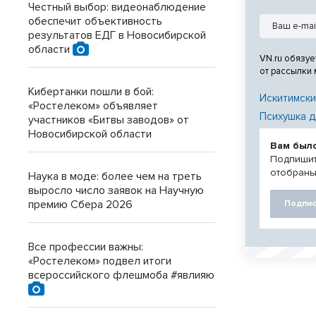
которые пройду
Честный выбор: видеонаблюдение
года.
обеспечит объективность
результатов ЕДГ в Новосибирской
области
VN.ru обязуе
от рассылки
Кибертанки пошли в бой:
Искитимски
«Ростелеком» объявляет
Психушка д
участников «Битвы заводов» от
Новосибирской области
Вам был
Подпишит
отобраны
Наука в моде: более чем на треть
выросло число заявок на Научную
премию Сбера 2026
Подпис
Все профессии важны:
«Ростелеком» подвел итоги
всероссийского флешмоба #явлияю