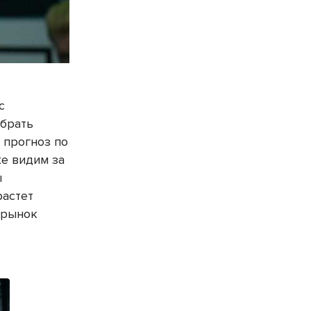
с
 брать
 прогноз по
же видим за
ы
астет
 рынок