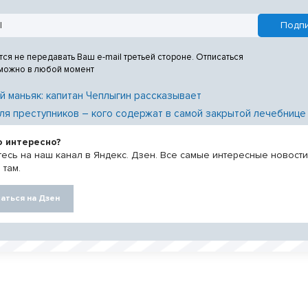
т 18, 19 и 20 сентября 2026
тся не передавать Ваш e-mail третьей стороне. Отписаться
 можно в любой момент
й маньяк: капитан Чеплыгин рассказывает
ля преступников – кого содержат в самой закрытой лечебнице
о интересно?
есь на наш канал в Яндекс. Дзен. Все самые интересные новост
 там.
аться на Дзен