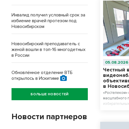
Инвалид получил условный срок за
избиение врачей протезом под
Новосибирском
Новосибирский преподаватель с
женой вошли в топ-16 многодетных
в России
05.08.2026
Честный 
Обновлённое отделение ВТБ
видеонаб
открылось в Искитиме
объектив
в Новоси
«Ростелеком» 
БОЛЬШЕ НОВОСТЕЙ
масштабного 
избирательны
области сист
Новости партнеров
Цифровая инфр
обеспечить по
голосования н