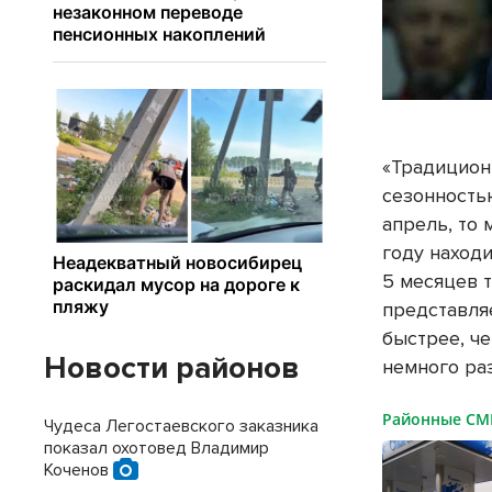
«Традиционн
сезонность
апрель, то 
году находи
5 месяцев 
представля
быстрее, ч
Новости районов
немного ра
Районные С
Чудеса Легостаевского заказника
показал охотовед Владимир
Коченов