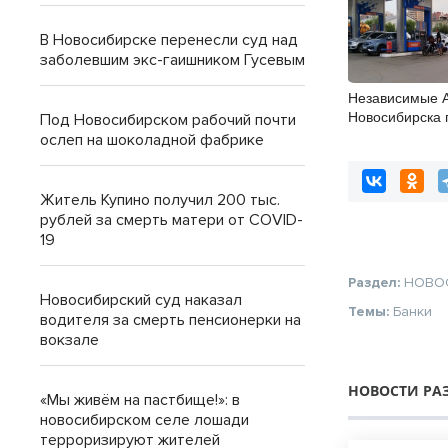
В Новосибирске перенесли суд над
заболевшим экс-гаишником Гусевым
Независимые 
Новосибирска 
Под Новосибирском рабочий почти
20% топлива, 
ослеп на шоколадной фабрике
контрактах
Житель Купино получил 200 тыс.
рублей за смерть матери от COVID-
19
Раздел:
НОВО
Новосибирский суд наказал
Темы:
Банки
водителя за смерть пенсионерки на
вокзале
НОВОСТИ РА
«Мы живём на пастбище!»: в
новосибирском селе лошади
терроризируют жителей