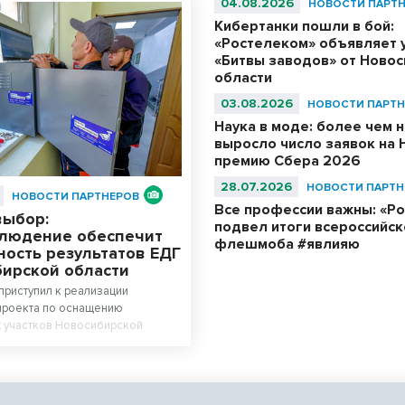
04.08.2026
НОВОСТИ ПАРТ
Кибертанки пошли в бой:
«Ростелеком» объявляет 
«Битвы заводов» от Ново
области
03.08.2026
НОВОСТИ ПАРТН
Наука в моде: более чем н
выросло число заявок на 
премию Сбера 2026
28.07.2026
НОВОСТИ ПАРТН
НОВОСТИ ПАРТНЕРОВ
Все профессии важны: «Р
выбор:
подвел итоги всероссийск
людение обеспечит
флешмоба #явлияю
ность результатов ЕДГ
бирской области
приступил к реализации
проекта по оснащению
х участков Новосибирской
емой видеонаблюдения.
аструктура компании призвана
лную прозрачность процесса
а предстоящих выборах,