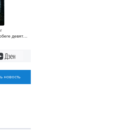
г
беге девяти
Дзен
ь новость