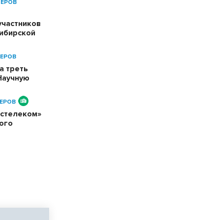
НЕРОВ
участников
сибирской
ЕРОВ
а треть
Научную
ЕРОВ
остелеком»
ого