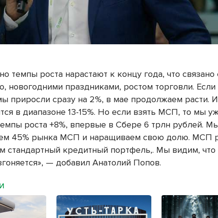
о темпы роста нарастают к концу года, что связано 
ю, новогодними праздниками, ростом торговли. Если
мы приросли сразу на 2%, в мае продолжаем расти. И
тся в диапазоне 13-15%. Но если взять МСП, то мы у
темпы роста +8%, впервые в Сбере 6 трлн рублей. М
ем 45% рынка МСП и наращиваем свою долю. МСП р
ем стандартный кредитный портфель,. Мы видим, что
згоняется», — добавил Анатолий Попов.
МИ