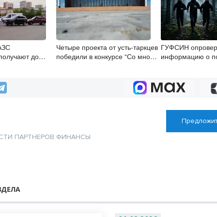
АЗС
Четыре проекта от усть-таркцев
ГУФСИН опровер
получают до
победили в конкурсе “Со мной
информацию о по
прописанного в
регион успешнее”
заключенных под
Новосибирском
Предложит
СТИ ПАРТНЕРОВ
ФИНАНСЫ
ЗДЕЛА