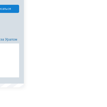
 за Уралом
и